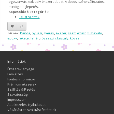
egyszarvús, exkluzív ékszerdobozt. A doboz színe változatos,
mindig meglepetés.
Kapcsolódó kategóriák:
Ezüst szettek
TAG-ek:
Panda
,
nyuszi
,
gyerek
,
ékszer
,
szett
,
ezüst
,
fülbevaló
,
epoxy
,
fekete
,
fehér
,
rózsaszín
,
kristály
,
köves
Információk
Ékszerek anyaga
Fémjelzés
Fontos információ
Prémium ékszerek
Szállítás & Fizetés
Szavatosság
Impresszum
Adatkezelési Nyilatkozat
Vásárlási és szállítási feltételek