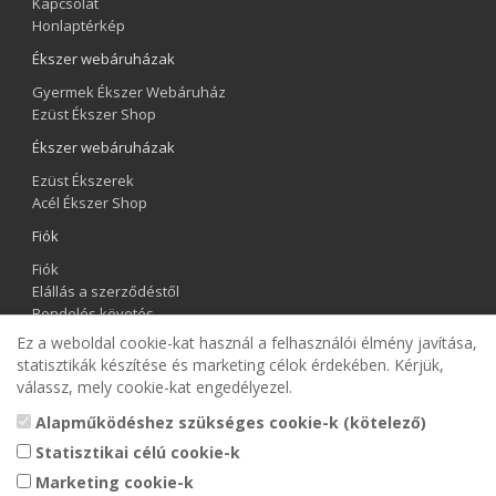
Kapcsolat
Honlaptérkép
Ékszer webáruházak
Gyermek Ékszer Webáruház
Ezüst Ékszer Shop
Ékszer webáruházak
Ezüst Ékszerek
Acél Ékszer Shop
Fiók
Fiók
Elállás a szerződéstől
Rendelés követés
Kívánságlista
Ez a weboldal cookie-kat használ a felhasználói élmény javítása,
Hírlevél
statisztikák készítése és marketing célok érdekében. Kérjük,
válassz, mely cookie-kat engedélyezel.
Gyermek Ékszer Shop
Alapműködéshez szükséges cookie-k (kötelező)
Statisztikai célú cookie-k
Marketing cookie-k