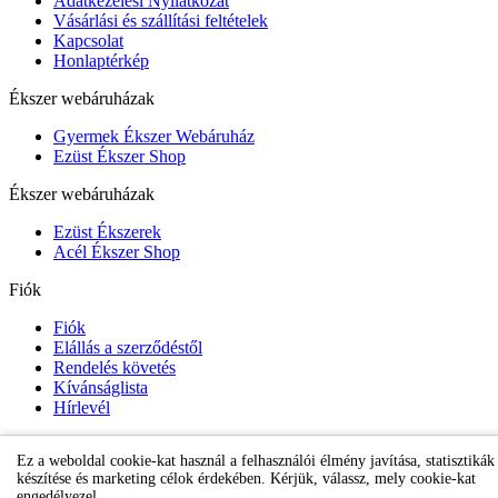
Adatkezelési Nyilatkozat
Vásárlási és szállítási feltételek
Kapcsolat
Honlaptérkép
Ékszer webáruházak
Gyermek Ékszer Webáruház
Ezüst Ékszer Shop
Ékszer webáruházak
Ezüst Ékszerek
Acél Ékszer Shop
Fiók
Fiók
Elállás a szerződéstől
Rendelés követés
Kívánságlista
Hírlevél
Ez a weboldal cookie-kat használ a felhasználói élmény javítása, statisztikák
Gyermek Ékszer Shop
készítése és marketing célok érdekében. Kérjük, válassz, mely cookie-kat
engedélyezel.