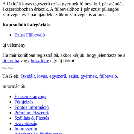
A Oxidált lovas egyszerű ezüst gyermek fülbevaló,1 pár ajándék
ékszerdobozban érkezik. A fülbevalóhoz 1 pár ezüst pillangós
záróvéget és 1 pár ajándék szilikon záróvéget is adunk.
Kapcsolódó kategóriák:
Ezüst Fülbevaló
új vélemény
Ha már korábban regisztráltál, akkor kérjük, hogy jelentkezz be a
fiókodba
vagy
hozz létre
egy új fiókot
TAG-ek:
Oxidált
,
lovas
,
egyszerű
,
ezüst
,
gyermek
,
fülbevaló
,
Információk
Ékszerek anyaga
Fémjelzés
Fontos információ
Prémium ékszerek
Szállítás & Fizetés
Szavatosság
Impresszum