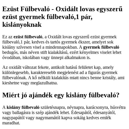
Ezüst Fülbevaló - Oxidált lovas egyszerű
ezüst gyermek fülbevaló,1 pár,
kislányoknak
Ez az
ezüst fülbevaló
, a Oxidált lovas egyszerű ezüst gyermek
fülbevaló,1 pár, kedves és tartós gyermek ékszer, amelyet sok
kislány szívesen visel a mindennapokban. A
gyermek fülbevaló
bedugós, más néven stift kialakítású, ezért kényelmes viselet lehet
óvodában, iskolában vagy ünnepi alkalmakon is.
Az oxidált változat fekete, antikolt hatású felületet kap, amely
különlegesebb, karakteresebb megjelenést ad a figurás gyermek
fülbevalónak. A kő nélküli kialakítás miatt nincs benne kristály, ami
kieshetne vagy meglazulhatna.
Miért jó ajándék egy kislány fülbevaló?
A
kislány fülbevaló
születésnapra, névnapra, karácsonyra, húsvétra
vagy ballagásra is szép ajándék lehet. Édesapától, édesanyától,
nagypapától vagy nagymamától kapva sokáig kedves emlék
maradhat.