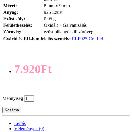
Méret:
8 mm x 9 mm
Anyag:
925 Ezüst
Ezüst súly:
0.95 g
Felületkezelés:
Oxidált + Galvanizálás
Záróvég:
ezüst pillangó stift záróvég
Gyártó és EU-ban felelős személy:
ELF925 Co. Ltd.
7.920Ft
Mennyiség
Kosárba
Leírás
Vélemények (0)