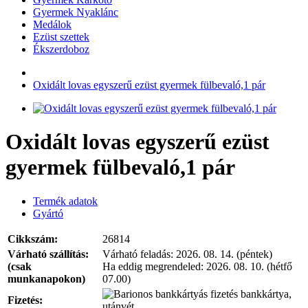
Gyermek Nyaklánc
Medálok
Ezüst szettek
Ékszerdoboz
Oxidált lovas egyszerű ezüst gyermek fülbevaló,1 pár
Oxidált lovas egyszerű ezüst
gyermek fülbevaló,1 pár
Termék adatok
Gyártó
Cikkszám:
26814
Várható szállítás:
Várható feladás:
2026. 08. 14. (péntek)
(csak
Ha eddig megrendeled:
2026. 08. 10. (hétfő
munkanapokon)
07.00)
bankkártya,
Fizetés:
utánvét