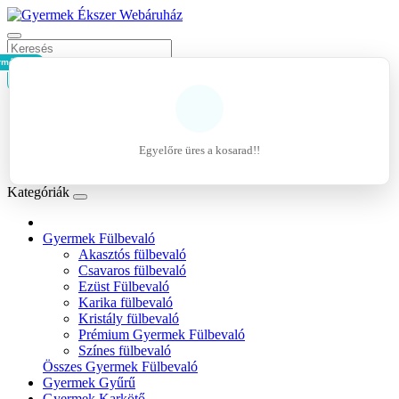
rmék - 0Ft
Kosár
Belépés
Regisztráció
Egyelőre üres a kosarad!!
Kívánságlista (0)
Kategóriák
Gyermek Fülbevaló
Akasztós fülbevaló
Csavaros fülbevaló
Ezüst Fülbevaló
Karika fülbevaló
Kristály fülbevaló
Prémium Gyermek Fülbevaló
Színes fülbevaló
Összes Gyermek Fülbevaló
Gyermek Gyűrű
Gyermek Karkötő