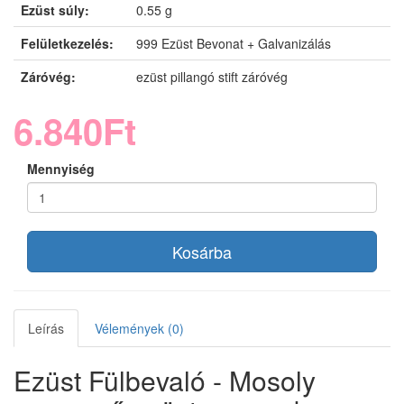
Ezüst súly:
0.55 g
Felületkezelés:
999 Ezüst Bevonat + Galvanizálás
Záróvég:
ezüst pillangó stift záróvég
6.840Ft
Mennyiség
Kosárba
Leírás
Vélemények (0)
Ezüst Fülbevaló - Mosoly