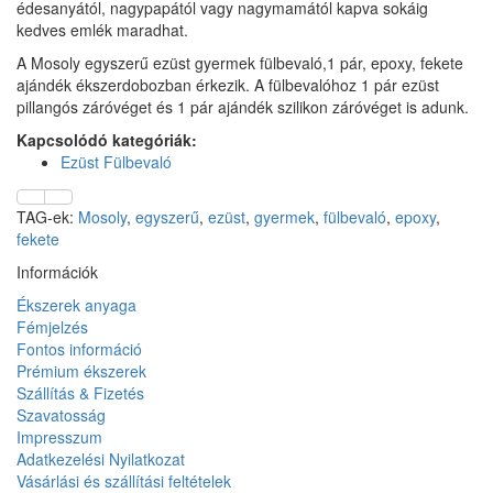
édesanyától, nagypapától vagy nagymamától kapva sokáig
kedves emlék maradhat.
A Mosoly egyszerű ezüst gyermek fülbevaló,1 pár, epoxy, fekete
ajándék ékszerdobozban érkezik. A fülbevalóhoz 1 pár ezüst
pillangós záróvéget és 1 pár ajándék szilikon záróvéget is adunk.
Kapcsolódó kategóriák:
Ezüst Fülbevaló
TAG-ek:
Mosoly
,
egyszerű
,
ezüst
,
gyermek
,
fülbevaló
,
epoxy
,
fekete
Információk
Ékszerek anyaga
Fémjelzés
Fontos információ
Prémium ékszerek
Szállítás & Fizetés
Szavatosság
Impresszum
Adatkezelési Nyilatkozat
Vásárlási és szállítási feltételek