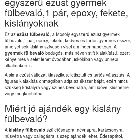
egyszerű ezüst gyermek
fülbevaló,1 pár, epoxy, fekete,
kislányoknak
Ez az
ezüst fülbevaló
, a Mosoly egyszerű ezüst gyermek
fülbevaló,1 pár, epoxy, fekete, kedves és tartós gyermek ékszer,
amelyet sok kislány szívesen visel a mindennapokban. A
gyermek fülbevaló
bedugós, más néven stift kialakítású, ezért
kényelmes viselet lehet óvodában, iskolában vagy ünnepi
alkalmakon is.
A sima ezüst változat klasszikus, letisztult és tartós választás. A
figurás kialakítás önmagában adja az ékszer báját, ezért nincs
szükség kristályra vagy színes bevonatra, ami idővel kieshetne
vagy megkophatna.
Miért jó ajándék egy kislány
fülbevaló?
A
kislány fülbevaló
születésnapra, névnapra, karácsonyra,
húsvétra vagy ballagásra is szép ajándék lehet. Édesapától,