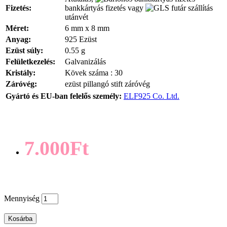
Fizetés:
bankkártyás fizetés vagy
utánvét
Méret:
6 mm x 8 mm
Anyag:
925 Ezüst
Ezüst súly:
0.55 g
Felületkezelés:
Galvanizálás
Kristály:
Kövek száma : 30
Záróvég:
ezüst pillangó stift záróvég
Gyártó és EU-ban felelős személy:
ELF925 Co. Ltd.
7.000Ft
Mennyiség
Kosárba