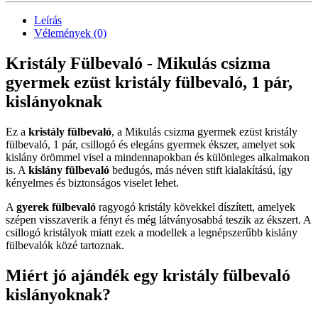
Leírás
Vélemények (0)
Kristály Fülbevaló - Mikulás csizma
gyermek ezüst kristály fülbevaló, 1 pár,
kislányoknak
Ez a
kristály fülbevaló
, a Mikulás csizma gyermek ezüst kristály
fülbevaló, 1 pár, csillogó és elegáns gyermek ékszer, amelyet sok
kislány örömmel visel a mindennapokban és különleges alkalmakon
is. A
kislány fülbevaló
bedugós, más néven stift kialakítású, így
kényelmes és biztonságos viselet lehet.
A
gyerek fülbevaló
ragyogó kristály kövekkel díszített, amelyek
szépen visszaverik a fényt és még látványosabbá teszik az ékszert. A
csillogó kristályok miatt ezek a modellek a legnépszerűbb kislány
fülbevalók közé tartoznak.
Miért jó ajándék egy kristály fülbevaló
kislányoknak?