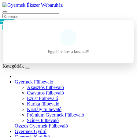
rmék - 0Ft
Kosár
Belépés
Regisztráció
Egyelőre üres a kosarad!!
Kívánságlista (0)
Kategóriák
Gyermek Fülbevaló
Akasztós fülbevaló
Csavaros fülbevaló
Ezüst Fülbevaló
Karika fülbevaló
Kristály fülbevaló
Prémium Gyermek Fülbevaló
Színes fülbevaló
Összes Gyermek Fülbevaló
Gyermek Gyűrű
Gyermek Karkötő