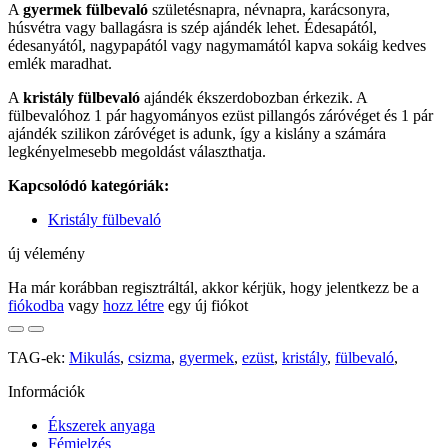
A
gyermek fülbevaló
születésnapra, névnapra, karácsonyra,
húsvétra vagy ballagásra is szép ajándék lehet. Édesapától,
édesanyától, nagypapától vagy nagymamától kapva sokáig kedves
emlék maradhat.
A
kristály fülbevaló
ajándék ékszerdobozban érkezik. A
fülbevalóhoz 1 pár hagyományos ezüst pillangós záróvéget és 1 pár
ajándék szilikon záróvéget is adunk, így a kislány a számára
legkényelmesebb megoldást választhatja.
Kapcsolódó kategóriák:
Kristály fülbevaló
új vélemény
Ha már korábban regisztráltál, akkor kérjük, hogy jelentkezz be a
fiókodba
vagy
hozz létre
egy új fiókot
TAG-ek:
Mikulás
,
csizma
,
gyermek
,
ezüst
,
kristály
,
fülbevaló
,
Információk
Ékszerek anyaga
Fémjelzés