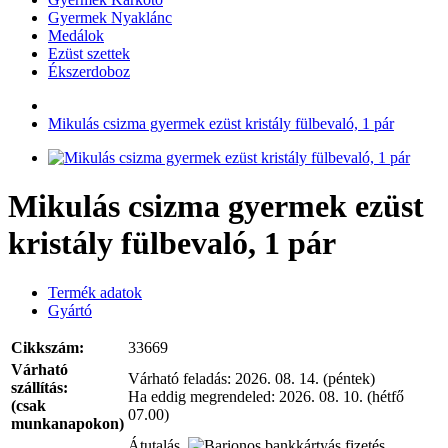
Gyermek Nyaklánc
Medálok
Ezüst szettek
Ékszerdoboz
Mikulás csizma gyermek ezüst kristály fülbevaló, 1 pár
Mikulás csizma gyermek ezüst
kristály fülbevaló, 1 pár
Termék adatok
Gyártó
Cikkszám:
33669
Várható
Várható feladás:
2026. 08. 14. (péntek)
szállítás:
Ha eddig megrendeled:
2026. 08. 10. (hétfő
(csak
07.00)
munkanapokon)
Átutalás,