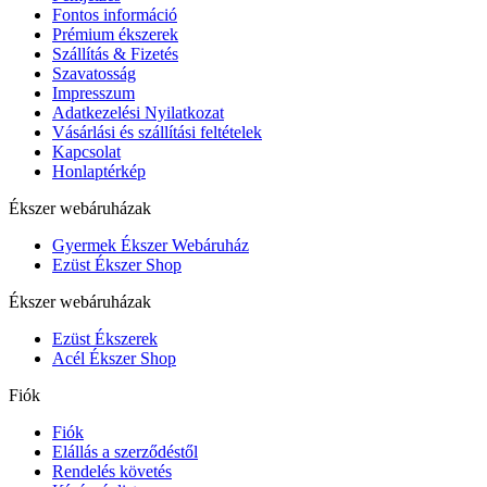
Fontos információ
Prémium ékszerek
Szállítás & Fizetés
Szavatosság
Impresszum
Adatkezelési Nyilatkozat
Vásárlási és szállítási feltételek
Kapcsolat
Honlaptérkép
Ékszer webáruházak
Gyermek Ékszer Webáruház
Ezüst Ékszer Shop
Ékszer webáruházak
Ezüst Ékszerek
Acél Ékszer Shop
Fiók
Fiók
Elállás a szerződéstől
Rendelés követés