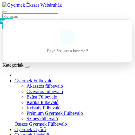
rmék - 0Ft
Kosár
Belépés
Regisztráció
Egyelőre üres a kosarad!!
Kívánságlista (0)
Kategóriák
Gyermek Fülbevaló
Akasztós fülbevaló
Csavaros fülbevaló
Ezüst Fülbevaló
Karika fülbevaló
Kristály fülbevaló
Prémium Gyermek Fülbevaló
Színes fülbevaló
Összes Gyermek Fülbevaló
Gyermek Gyűrű
Gyermek Karkötő