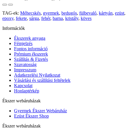
TAG-ek:
Méhecskés
,
gyermek
,
bedugós
,
fülbevaló
,
kártyán
,
ezüst
,
epoxy
,
fekete
,
sárga
,
fehér
,
barna
,
kristály
,
köves
Információk
Ékszerek anyaga
Fémjelzés
Fontos információ
Prémium ékszerek
Szállítás & Fizetés
Szavatosság
Impresszum
Adatkezelési Nyilatkozat
Vásárlási és szállítási feltételek
Kapcsolat
Honlaptérkép
Ékszer webáruházak
Gyermek Ékszer Webáruház
Ezüst Ékszer Shop
Ékszer webáruházak