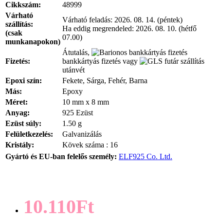
Cikkszám:
48999
Várható
Várható feladás:
2026. 08. 14. (péntek)
szállítás:
Ha eddig megrendeled:
2026. 08. 10. (hétfő
(csak
07.00)
munkanapokon)
Átutalás,
Fizetés:
bankkártyás fizetés vagy
utánvét
Epoxi szín:
Fekete, Sárga, Fehér, Barna
Más:
Epoxy
Méret:
10 mm x 8 mm
Anyag:
925 Ezüst
Ezüst súly:
1.50 g
Felületkezelés:
Galvanizálás
Kristály:
Kövek száma : 16
Gyártó és EU-ban felelős személy:
ELF925 Co. Ltd.
10.110Ft