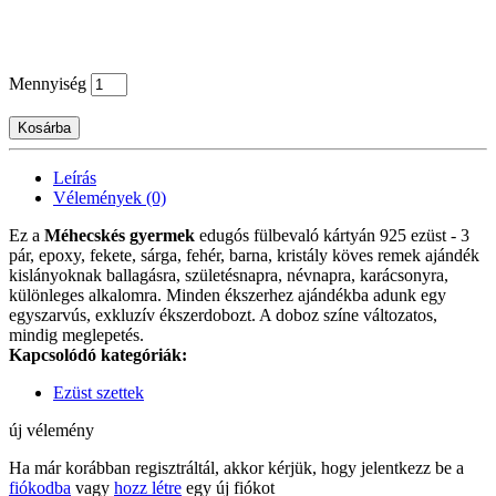
Mennyiség
Kosárba
Leírás
Vélemények (0)
Ez a
Méhecskés gyermek
edugós fülbevaló kártyán 925 ezüst - 3
pár, epoxy, fekete, sárga, fehér, barna, kristály köves remek ajándék
kislányoknak ballagásra, születésnapra, névnapra, karácsonyra,
különleges alkalomra. Minden ékszerhez ajándékba adunk egy
egyszarvús, exkluzív ékszerdobozt. A doboz színe változatos,
mindig meglepetés.
Kapcsolódó kategóriák:
Ezüst szettek
új vélemény
Ha már korábban regisztráltál, akkor kérjük, hogy jelentkezz be a
fiókodba
vagy
hozz létre
egy új fiókot