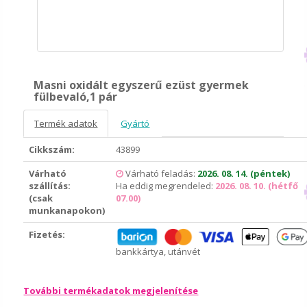
Masni oxidált egyszerű ezüst gyermek
fülbevaló,1 pár
Termék adatok
Gyártó
Cikkszám:
43899
Várható
Várható feladás:
2026. 08. 14. (péntek)
szállítás:
Ha eddig megrendeled:
2026. 08. 10. (hétfő
(csak
07.00)
munkanapokon)
Fizetés:
bankkártya, utánvét
További termékadatok megjelenítése