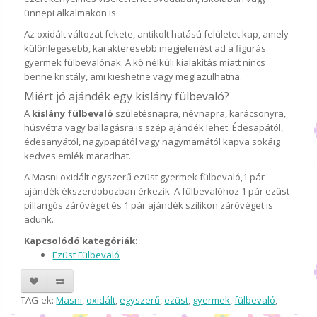
ünnepi alkalmakon is.
Az oxidált változat fekete, antikolt hatású felületet kap, amely
különlegesebb, karakteresebb megjelenést ad a figurás
gyermek fülbevalónak. A kő nélküli kialakítás miatt nincs
benne kristály, ami kieshetne vagy meglazulhatna.
Miért jó ajándék egy kislány fülbevaló?
A
kislány fülbevaló
születésnapra, névnapra, karácsonyra,
húsvétra vagy ballagásra is szép ajándék lehet. Édesapától,
édesanyától, nagypapától vagy nagymamától kapva sokáig
kedves emlék maradhat.
A Masni oxidált egyszerű ezüst gyermek fülbevaló,1 pár
ajándék ékszerdobozban érkezik. A fülbevalóhoz 1 pár ezüst
pillangós záróvéget és 1 pár ajándék szilikon záróvéget is
adunk.
Kapcsolódó kategóriák:
Ezüst Fülbevaló
TAG-ek:
Masni
,
oxidált
,
egyszerű
,
ezüst
,
gyermek
,
fülbevaló
,