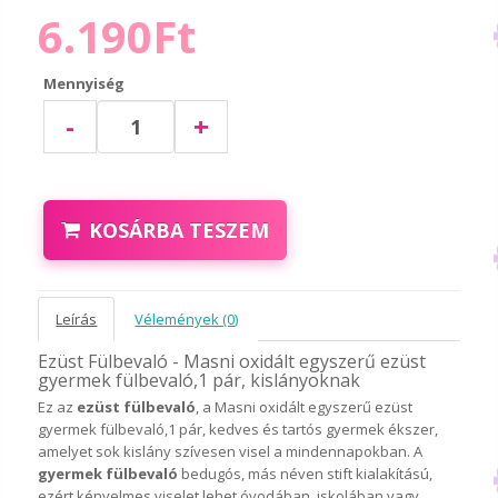
6.190Ft
Mennyiség
-
+
KOSÁRBA TESZEM
Leírás
Vélemények (0)
Ezüst Fülbevaló - Masni oxidált egyszerű ezüst
gyermek fülbevaló,1 pár, kislányoknak
Ez az
ezüst fülbevaló
, a Masni oxidált egyszerű ezüst
gyermek fülbevaló,1 pár, kedves és tartós gyermek ékszer,
amelyet sok kislány szívesen visel a mindennapokban. A
gyermek fülbevaló
bedugós, más néven stift kialakítású,
ezért kényelmes viselet lehet óvodában, iskolában vagy