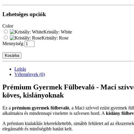
Lehetséges opciók
Color
Kristály: White
Kristály: Rose
Mennyiség
Kosárba
Leírás
Vélemények (0)
Prémium Gyermek Fülbevaló - Maci szívvel
köves, kislányoknak
Ez a
prémium gyermek fülbevaló
, a Maci szívvel ezüst gyermek fü
alkalmakra és mindennapi viseletre is szívesen hord. A
kislány fülbev
A prémium kialakítás lekerekítettebb, simább felületet ad az ékszern
elegánsabb és minőségibb hatást kelt.