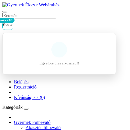
rmék - 0Ft
Kosár
Egyelőre üres a kosarad!!
Belépés
Regisztráció
Kívánságlista (0)
Kategóriák
Gyermek Fülbevaló
Akasztós fülbevaló