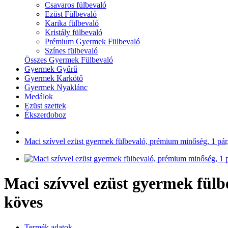
Csavaros fülbevaló
Ezüst Fülbevaló
Karika fülbevaló
Kristály fülbevaló
Prémium Gyermek Fülbevaló
Színes fülbevaló
Összes Gyermek Fülbevaló
Gyermek Gyűrű
Gyermek Karkötő
Gyermek Nyaklánc
Medálok
Ezüst szettek
Ékszerdoboz
Maci szívvel ezüst gyermek fülbevaló, prémium minőség, 1 pár,
Maci szívvel ezüst gyermek fülb
köves
Termék adatok