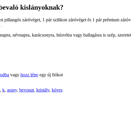
lbevaló kislányoknak?
t pillangós záróvéget, 1 pár szilikon záróvéget és 1 pár prémium záróv
.
apra, névnapra, karácsonyra, húsvétra vagy ballagásra is szép, szeretett
kodba
vagy
hozz létre
egy új fiókot
,
k
,
arany
,
bevonat
,
kristály
,
köves