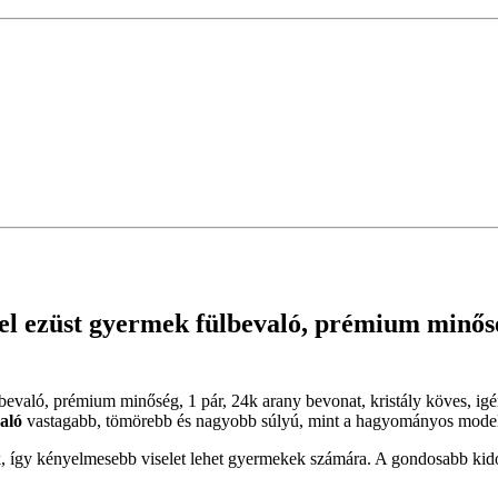
 ezüst gyermek fülbevaló, prémium minőség,
lbevaló, prémium minőség, 1 pár, 24k arany bevonat, kristály köves, ig
aló
vastagabb, tömörebb és nagyobb súlyú, mint a hagyományos modellek
ek, így kényelmesebb viselet lehet gyermekek számára. A gondosabb kido