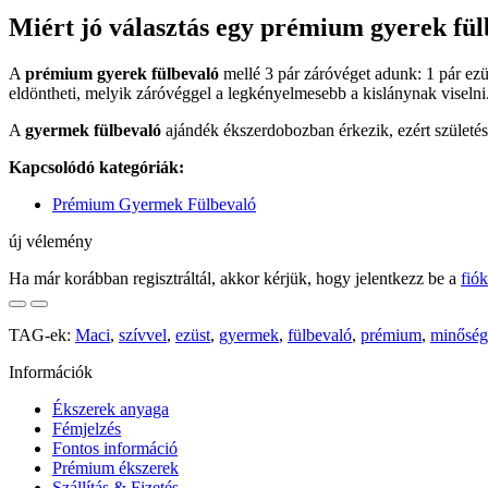
Miért jó választás egy prémium gyerek fü
A
prémium gyerek fülbevaló
mellé 3 pár záróvéget adunk: 1 pár ezüs
eldöntheti, melyik záróvéggel a legkényelmesebb a kislánynak viselni
A
gyermek fülbevaló
ajándék ékszerdobozban érkezik, ezért születésn
Kapcsolódó kategóriák:
Prémium Gyermek Fülbevaló
új vélemény
Ha már korábban regisztráltál, akkor kérjük, hogy jelentkezz be a
fió
TAG-ek:
Maci
,
szívvel
,
ezüst
,
gyermek
,
fülbevaló
,
prémium
,
minőség
Információk
Ékszerek anyaga
Fémjelzés
Fontos információ
Prémium ékszerek
Szállítás & Fizetés