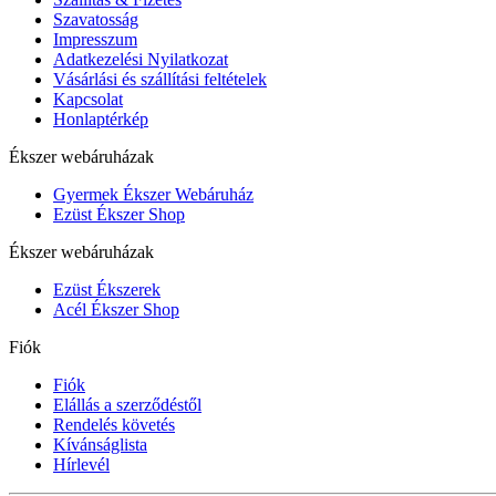
Szavatosság
Impresszum
Adatkezelési Nyilatkozat
Vásárlási és szállítási feltételek
Kapcsolat
Honlaptérkép
Ékszer webáruházak
Gyermek Ékszer Webáruház
Ezüst Ékszer Shop
Ékszer webáruházak
Ezüst Ékszerek
Acél Ékszer Shop
Fiók
Fiók
Elállás a szerződéstől
Rendelés követés
Kívánságlista
Hírlevél