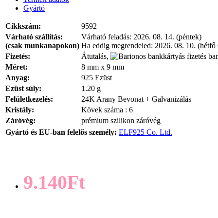
Gyártó
Cikkszám:
9592
Várható szállítás:
Várható feladás:
2026. 08. 14. (péntek)
(csak munkanapokon)
Ha eddig megrendeled:
2026. 08. 10. (hétfő
Fizetés:
Átutalás,
ban
Méret:
8 mm x 9 mm
Anyag:
925 Ezüst
Ezüst súly:
1.20 g
Felületkezelés:
24K Arany Bevonat + Galvanizálás
Kristály:
Kövek száma : 6
Záróvég:
prémium szilikon záróvég
Gyártó és EU-ban felelős személy:
ELF925 Co. Ltd.
9.140Ft