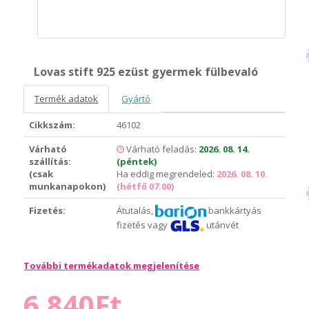
Lovas stift 925 ezüst gyermek fülbevaló
Termék adatok
Gyártó
Cikkszám:
46102
Várható
Várható feladás:
2026. 08. 14.
szállítás:
(péntek)
(csak
Ha eddig megrendeled:
2026. 08. 10.
munkanapokon)
(hétfő 07.00)
Fizetés:
Átutalás,
bankkártyás
fizetés vagy
utánvét
További termékadatok megjelenítése
6.840Ft