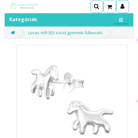
Kategóriák
Lovas stift 925 ezüst gyermek fülbevaló