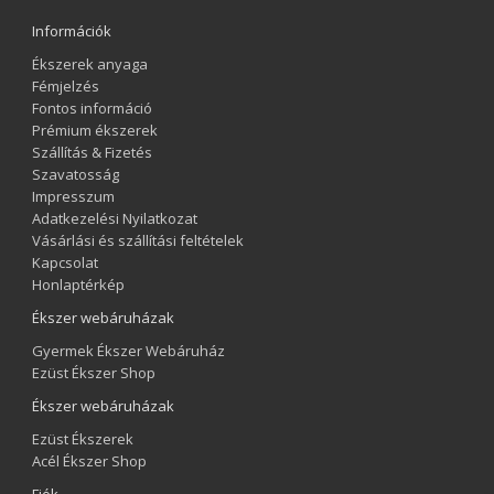
Információk
Ékszerek anyaga
Fémjelzés
Fontos információ
Prémium ékszerek
Szállítás & Fizetés
Szavatosság
Impresszum
Adatkezelési Nyilatkozat
Vásárlási és szállítási feltételek
Kapcsolat
Honlaptérkép
Ékszer webáruházak
Gyermek Ékszer Webáruház
Ezüst Ékszer Shop
Ékszer webáruházak
Ezüst Ékszerek
Acél Ékszer Shop