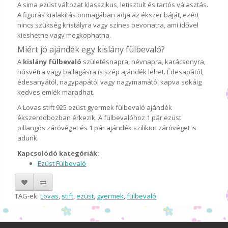
A sima ezüst változat klasszikus, letisztult és tartós választás.
A figurás kialakítás önmagában adja az ékszer báját, ezért
nincs szükség kristályra vagy színes bevonatra, ami idővel
kieshetne vagy megkophatna.
Miért jó ajándék egy kislány fülbevaló?
A
kislány fülbevaló
születésnapra, névnapra, karácsonyra,
húsvétra vagy ballagásra is szép ajándék lehet. Édesapától,
édesanyától, nagypapától vagy nagymamától kapva sokáig
kedves emlék maradhat.
A Lovas stift 925 ezüst gyermek fülbevaló ajándék
ékszerdobozban érkezik. A fülbevalóhoz 1 pár ezüst
pillangós záróvéget és 1 pár ajándék szilikon záróvéget is
adunk.
Kapcsolódó kategóriák:
Ezüst Fülbevaló
TAG-ek:
Lovas
,
stift
,
ezüst
,
gyermek
,
fülbevaló