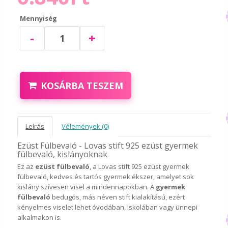
Mennyiség
-
+
KOSÁRBA TESZEM
Leírás
Vélemények (0)
Ezüst Fülbevaló - Lovas stift 925 ezüst gyermek
fülbevaló, kislányoknak
Ez az
ezüst fülbevaló
, a Lovas stift 925 ezüst gyermek
fülbevaló, kedves és tartós gyermek ékszer, amelyet sok
kislány szívesen visel a mindennapokban. A
gyermek
fülbevaló
bedugós, más néven stift kialakítású, ezért
kényelmes viselet lehet óvodában, iskolában vagy ünnepi
alkalmakon is.