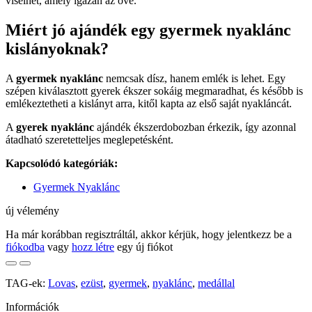
viselhet, amely igazán az övé.
Miért jó ajándék egy gyermek nyaklánc
kislányoknak?
A
gyermek nyaklánc
nemcsak dísz, hanem emlék is lehet. Egy
szépen kiválasztott gyerek ékszer sokáig megmaradhat, és később is
emlékeztetheti a kislányt arra, kitől kapta az első saját nyakláncát.
A
gyerek nyaklánc
ajándék ékszerdobozban érkezik, így azonnal
átadható szeretetteljes meglepetésként.
Kapcsolódó kategóriák:
Gyermek Nyaklánc
új vélemény
Ha már korábban regisztráltál, akkor kérjük, hogy jelentkezz be a
fiókodba
vagy
hozz létre
egy új fiókot
TAG-ek:
Lovas
,
ezüst
,
gyermek
,
nyaklánc
,
medállal
Információk