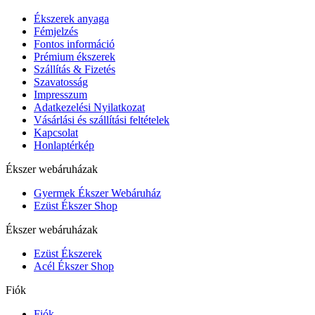
Ékszerek anyaga
Fémjelzés
Fontos információ
Prémium ékszerek
Szállítás & Fizetés
Szavatosság
Impresszum
Adatkezelési Nyilatkozat
Vásárlási és szállítási feltételek
Kapcsolat
Honlaptérkép
Ékszer webáruházak
Gyermek Ékszer Webáruház
Ezüst Ékszer Shop
Ékszer webáruházak
Ezüst Ékszerek
Acél Ékszer Shop
Fiók
Fiók