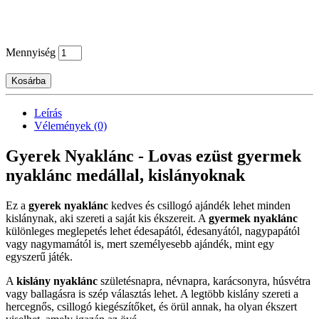
Mennyiség
Kosárba
Leírás
Vélemények (0)
Gyerek Nyaklánc - Lovas ezüst gyermek
nyaklánc medállal, kislányoknak
Ez a
gyerek nyaklánc
kedves és csillogó ajándék lehet minden
kislánynak, aki szereti a saját kis ékszereit. A
gyermek nyaklánc
különleges meglepetés lehet édesapától, édesanyától, nagypapától
vagy nagymamától is, mert személyesebb ajándék, mint egy
egyszerű játék.
A
kislány nyaklánc
születésnapra, névnapra, karácsonyra, húsvétra
vagy ballagásra is szép választás lehet. A legtöbb kislány szereti a
hercegnős, csillogó kiegészítőket, és örül annak, ha olyan ékszert