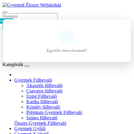
rmék - 0Ft
Kosár
Belépés
Regisztráció
Egyelőre üres a kosarad!!
Kívánságlista (0)
Kategóriák
Gyermek Fülbevaló
Akasztós fülbevaló
Csavaros fülbevaló
Ezüst Fülbevaló
Karika fülbevaló
Kristály fülbevaló
Prémium Gyermek Fülbevaló
Színes fülbevaló
Összes Gyermek Fülbevaló
Gyermek Gyűrű
Gyermek Karkötő