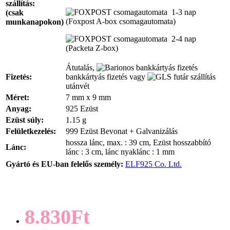
szállítás:
1-3 nap
(csak
(Foxpost A-box csomagautomata)
munkanapokon)
2-4 nap
(Packeta Z-box)
Átutalás,
Fizetés:
bankkártyás fizetés vagy
utánvét
Méret:
7 mm x 9 mm
Anyag:
925 Ezüst
Ezüst súly:
1.15 g
Felületkezelés:
999 Ezüst Bevonat + Galvanizálás
hossza lánc, max. : 39 cm, Ezüst hosszabbító
Lánc:
lánc : 3 cm, lánc nyaklánc : 1 mm
Gyártó és EU-ban felelős személy:
ELF925 Co. Ltd.
8.830Ft