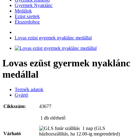
Gyermek Nyaklánc
Medálok
Ezüst szettek
Ékszerdoboz
Lovas ezüst gyermek nyaklánc medállal
Lovas ezüst gyermek nyaklánc
medállal
Termék adatok
Gyártó
Cikkszám:
43677
1 db
elérhető
1 nap
(GLS
Várható
házhozszállítás, ha 12.00-ig megrendeled)