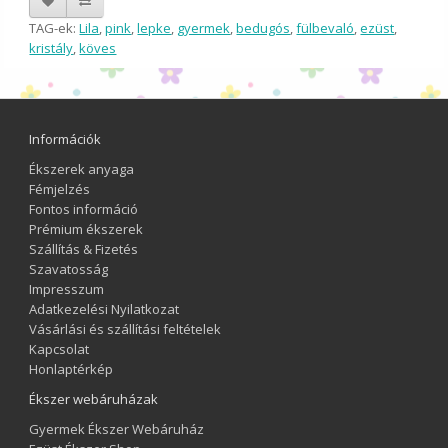
TAG-ek:
Lila
,
pink
,
lepke
,
gyermek
,
bedugós
,
fülbevaló
,
ezüst
,
kristály
,
köves
Információk
Ékszerek anyaga
Fémjelzés
Fontos információ
Prémium ékszerek
Szállítás & Fizetés
Szavatosság
Impresszum
Adatkezelési Nyilatkozat
Vásárlási és szállítási feltételek
Kapcsolat
Honlaptérkép
Ékszer webáruházak
Gyermek Ékszer Webáruház