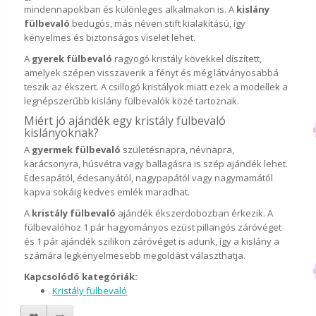
mindennapokban és különleges alkalmakon is. A
kislány
fülbevaló
bedugós, más néven stift kialakítású, így
kényelmes és biztonságos viselet lehet.
A
gyerek fülbevaló
ragyogó kristály kövekkel díszített,
amelyek szépen visszaverik a fényt és még látványosabbá
teszik az ékszert. A csillogó kristályok miatt ezek a modellek a
legnépszerűbb kislány fülbevalók közé tartoznak.
Miért jó ajándék egy kristály fülbevaló
kislányoknak?
A
gyermek fülbevaló
születésnapra, névnapra,
karácsonyra, húsvétra vagy ballagásra is szép ajándék lehet.
Édesapától, édesanyától, nagypapától vagy nagymamától
kapva sokáig kedves emlék maradhat.
A
kristály fülbevaló
ajándék ékszerdobozban érkezik. A
fülbevalóhoz 1 pár hagyományos ezüst pillangós záróvéget
és 1 pár ajándék szilikon záróvéget is adunk, így a kislány a
számára legkényelmesebb megoldást választhatja.
Kapcsolódó kategóriák:
Kristály fülbevaló