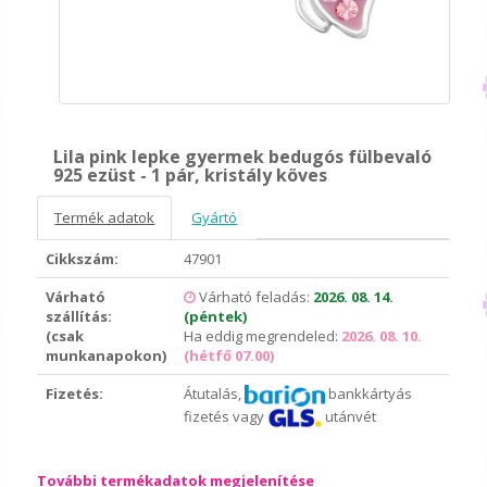
Lila pink lepke gyermek bedugós fülbevaló
925 ezüst - 1 pár, kristály köves
Termék adatok
Gyártó
Cikkszám:
47901
Várható
Várható feladás:
2026. 08. 14.
szállítás:
(péntek)
(csak
Ha eddig megrendeled:
2026. 08. 10.
munkanapokon)
(hétfő 07.00)
Fizetés:
Átutalás,
bankkártyás
fizetés vagy
utánvét
További termékadatok megjelenítése