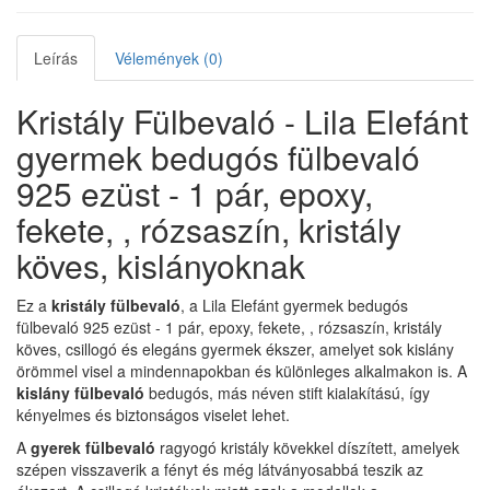
Leírás
Vélemények (0)
Kristály Fülbevaló - Lila Elefánt
gyermek bedugós fülbevaló
925 ezüst - 1 pár, epoxy,
fekete, , rózsaszín, kristály
köves, kislányoknak
Ez a
kristály fülbevaló
, a Lila Elefánt gyermek bedugós
fülbevaló 925 ezüst - 1 pár, epoxy, fekete, , rózsaszín, kristály
köves, csillogó és elegáns gyermek ékszer, amelyet sok kislány
örömmel visel a mindennapokban és különleges alkalmakon is. A
kislány fülbevaló
bedugós, más néven stift kialakítású, így
kényelmes és biztonságos viselet lehet.
A
gyerek fülbevaló
ragyogó kristály kövekkel díszített, amelyek
szépen visszaverik a fényt és még látványosabbá teszik az