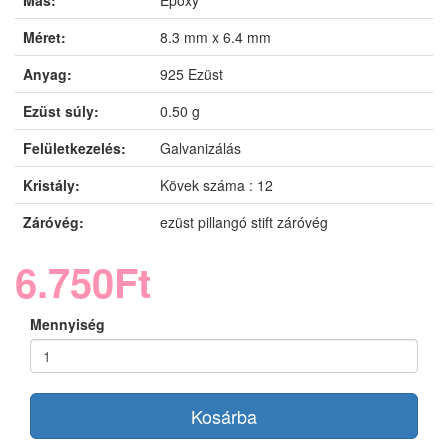
Más:
Epoxy
Méret:
8.3 mm x 6.4 mm
Anyag:
925 Ezüst
Ezüst súly:
0.50 g
Felületkezelés:
Galvanizálás
Kristály:
Kövek száma : 12
Záróvég:
ezüst pillangó stift záróvég
6.750Ft
Mennyiség
Kosárba