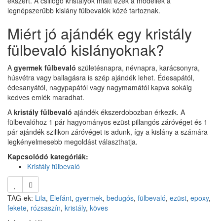
ékszert. A csillogó kristályok miatt ezek a modellek a
legnépszerűbb kislány fülbevalók közé tartoznak.
Miért jó ajándék egy kristály
fülbevaló kislányoknak?
A
gyermek fülbevaló
születésnapra, névnapra, karácsonyra,
húsvétra vagy ballagásra is szép ajándék lehet. Édesapától,
édesanyától, nagypapától vagy nagymamától kapva sokáig
kedves emlék maradhat.
A
kristály fülbevaló
ajándék ékszerdobozban érkezik. A
fülbevalóhoz 1 pár hagyományos ezüst pillangós záróvéget és 1
pár ajándék szilikon záróvéget is adunk, így a kislány a számára
legkényelmesebb megoldást választhatja.
Kapcsolódó kategóriák:
Kristály fülbevaló
TAG-ek:
Lila
,
Elefánt
,
gyermek
,
bedugós
,
fülbevaló
,
ezüst
,
epoxy
,
fekete
,
rózsaszín
,
kristály
,
köves