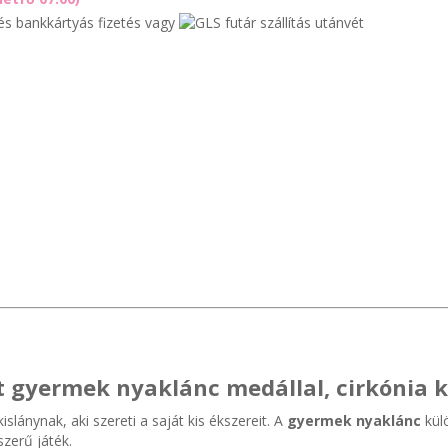
bankkártyás fizetés vagy
utánvét
t gyermek nyaklánc medállal, cirkónia 
slánynak, aki szereti a saját kis ékszereit. A
gyermek nyaklánc
kül
zerű játék.