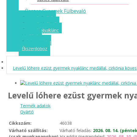
Összes Gyermek Fülbevaló
Gyermek Gyűrű
Gyermek Karkötő
Gyermek Nyaklánc
Medálok
Ezüst szettek
Ékszerdoboz
Levelű lóhere ezüst gyermek nyaklánc medállal, cirkónia köves
Levelű lóhere ezüst gyermek nya
Termék adatok
Gyártó
Cikkszám:
46038
Várható szállítás:
Várható feladás:
2026. 08. 14. (pénte
(csak munkanapokon)
Ha eddig megrendeled:
2026. 08. 10. 