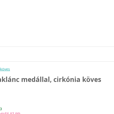
klánc medállal, cirkónia köves
k)
(hétfő 07.00)