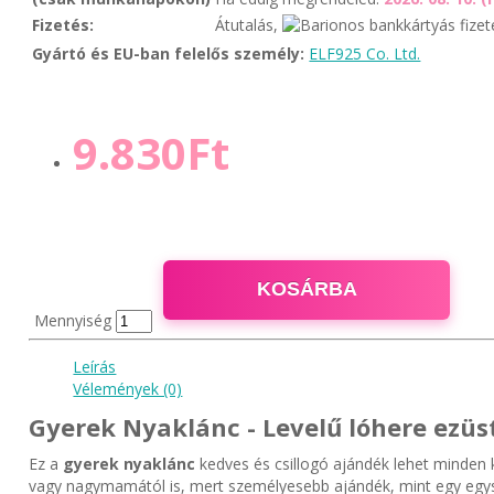
Fizetés:
Átutalás,
Gyártó és EU-ban felelős személy:
ELF925 Co. Ltd.
9.830Ft
KOSÁRBA
Mennyiség
Leírás
Vélemények (0)
Gyerek Nyaklánc - Levelű lóhere ezüs
Ez a
gyerek nyaklánc
kedves és csillogó ajándék lehet minden ki
vagy nagymamától is, mert személyesebb ajándék, mint egy egys