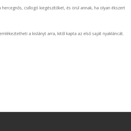
 hercegnős, csillogó kiegészítőket, és örül annak, ha olyan ékszert
ékeztetheti a kislányt arra, kitől kapta az első saját nyakláncát.