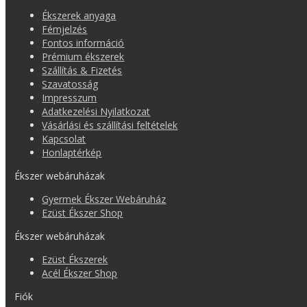
Ékszerek anyaga
Fémjelzés
Fontos információ
Prémium ékszerek
Szállítás & Fizetés
Szavatosság
Impresszum
Adatkezelési Nyilatkozat
Vásárlási és szállítási feltételek
Kapcsolat
Honlaptérkép
Ékszer webáruházak
Gyermek Ékszer Webáruház
Ezüst Ékszer Shop
Ékszer webáruházak
Ezüst Ékszerek
Acél Ékszer Shop
Fiók