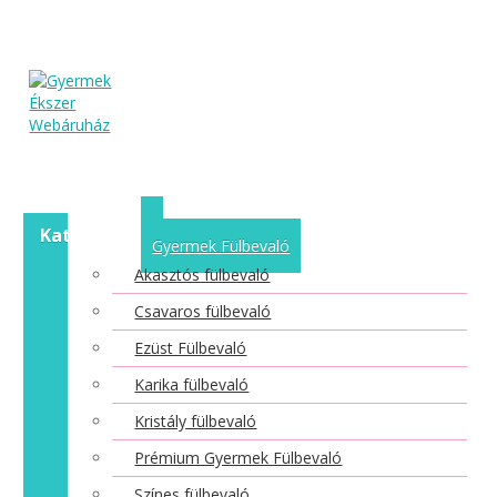
Kategóriák
Gyermek Fülbevaló
Akasztós fülbevaló
Csavaros fülbevaló
Ezüst Fülbevaló
Karika fülbevaló
Kristály fülbevaló
Prémium Gyermek Fülbevaló
Színes fülbevaló