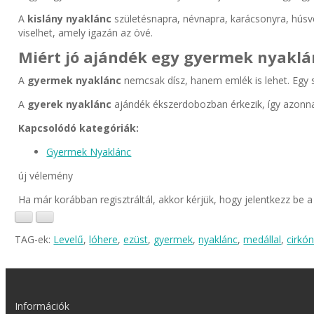
A
kislány nyaklánc
születésnapra, névnapra, karácsonyra, húsvétr
viselhet, amely igazán az övé.
Miért jó ajándék egy gyermek nyaklá
A
gyermek nyaklánc
nemcsak dísz, hanem emlék is lehet. Egy sz
A
gyerek nyaklánc
ajándék ékszerdobozban érkezik, így azonna
Kapcsolódó kategóriák:
Gyermek Nyaklánc
új vélemény
Ha már korábban regisztráltál, akkor kérjük, hogy jelentkezz be 
TAG-ek:
Levelű
,
lóhere
,
ezüst
,
gyermek
,
nyaklánc
,
medállal
,
cirkón
Információk