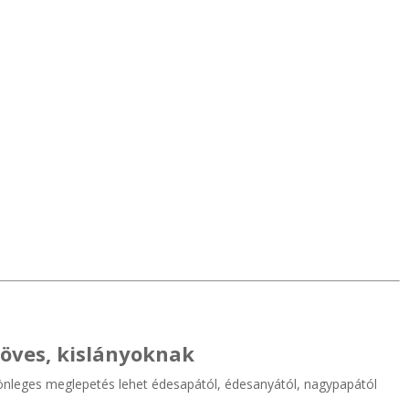
köves, kislányoknak
önleges meglepetés lehet édesapától, édesanyától, nagypapától