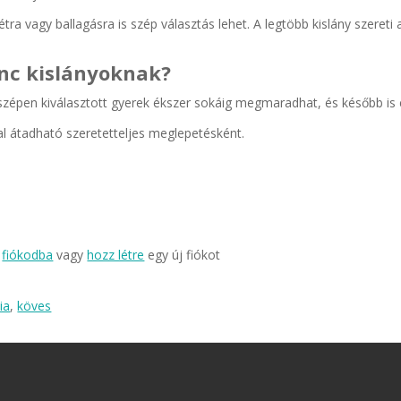
a vagy ballagásra is szép választás lehet. A legtöbb kislány szereti a
nc kislányoknak?
épen kiválasztott gyerek ékszer sokáig megmaradhat, és később is eml
l átadható szeretetteljes meglepetésként.
a
fiókodba
vagy
hozz létre
egy új fiókot
ia
,
köves