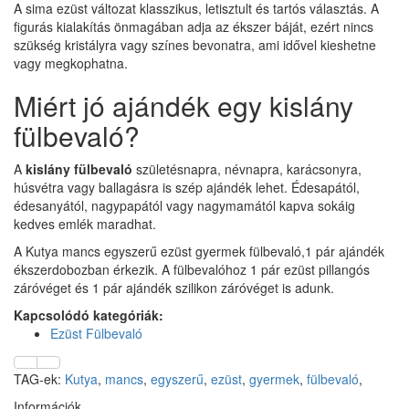
A sima ezüst változat klasszikus, letisztult és tartós választás. A
figurás kialakítás önmagában adja az ékszer báját, ezért nincs
szükség kristályra vagy színes bevonatra, ami idővel kieshetne
vagy megkophatna.
Miért jó ajándék egy kislány
fülbevaló?
A
kislány fülbevaló
születésnapra, névnapra, karácsonyra,
húsvétra vagy ballagásra is szép ajándék lehet. Édesapától,
édesanyától, nagypapától vagy nagymamától kapva sokáig
kedves emlék maradhat.
A Kutya mancs egyszerű ezüst gyermek fülbevaló,1 pár ajándék
ékszerdobozban érkezik. A fülbevalóhoz 1 pár ezüst pillangós
záróvéget és 1 pár ajándék szilikon záróvéget is adunk.
Kapcsolódó kategóriák:
Ezüst Fülbevaló
TAG-ek:
Kutya
,
mancs
,
egyszerű
,
ezüst
,
gyermek
,
fülbevaló
,
Információk