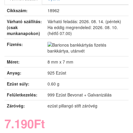
Cikkszám:
18962
Várható szállítás:
Várható feladás:
2026. 08. 14. (péntek)
(csak
Ha eddig megrendeled:
2026. 08. 10.
munkanapokon)
(hétfő 07.00)
Fizetés:
bankkártya, utánvét
Méret:
8 mm x 7 mm
Anyag:
925 Ezüst
Ezüst súly:
0.60 g
Felületkezelés:
999 Ezüst Bevonat + Galvanizálás
Záróvég:
ezüst pillangó stift záróvég
7.190Ft