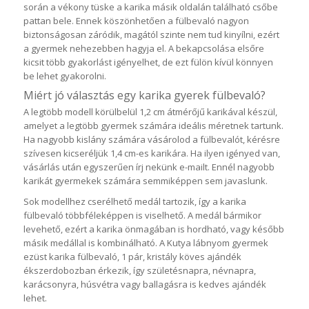
során a vékony tüske a karika másik oldalán található csőbe
pattan bele. Ennek köszönhetően a fülbevaló nagyon
biztonságosan záródik, magától szinte nem tud kinyílni, ezért
a gyermek nehezebben hagyja el. A bekapcsolása elsőre
kicsit több gyakorlást igényelhet, de ezt fülön kívül könnyen
be lehet gyakorolni.
Miért jó választás egy karika gyerek fülbevaló?
A legtöbb modell körülbelül 1,2 cm átmérőjű karikával készül,
amelyet a legtöbb gyermek számára ideális méretnek tartunk.
Ha nagyobb kislány számára vásárolod a fülbevalót, kérésre
szívesen kicseréljük 1,4 cm-es karikára. Ha ilyen igényed van,
vásárlás után egyszerűen írj nekünk e-mailt. Ennél nagyobb
karikát gyermekek számára semmiképpen sem javaslunk.
Sok modellhez cserélhető medál tartozik, így a karika
fülbevaló többféleképpen is viselhető. A medál bármikor
levehető, ezért a karika önmagában is hordható, vagy később
másik medállal is kombinálható. A Kutya lábnyom gyermek
ezüst karika fülbevaló, 1 pár, kristály köves ajándék
ékszerdobozban érkezik, így születésnapra, névnapra,
karácsonyra, húsvétra vagy ballagásra is kedves ajándék
lehet.