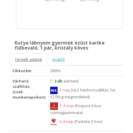
Kutya lábnyom gyermek ezüst karika
fülbevaló, 1 pár, kristály köves
Termék adatok
Gyártó
Cikkszám:
28056
Várható
2 db
elérhető
szállítás:
1 nap
(GLS házhozszállítás, ha
(csak
12.00-ig megrendeled)
munkanapokon)
1-3 nap
(Foxpost A-box
csomagautomata)
2-4 nap
(Packeta Z-box)