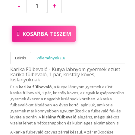
-
+
KOSÁRBA TESZEM
Leírás
Vélemények (0)
Karika Fülbevaló - Kutya lábnyom gyermek ezüst
karika fülbevaló, 1 pár, kristály köves,
kislányoknak
Ez a
karika fülbevaló
, a Kutya lábnyom gyermek ezüst
karika fülbevaló, 1 pár, kristály köves, az egyik legnépszerűbb
gyermek ékszer a nagyobb kislányok körében. A karika
fülbevalókat általában 4-5 éves kortól ajánljuk, amikor a
gyermek már könnyebben együttműködik a fülbevaló fel- és
levétele során. A
kislány fülbevaló
elegáns, mégis játékos
viselet lehet a hétköznapokon és különleges alkalmakon is.
A karika fülbevaló csöves zárral készül. A zár működése