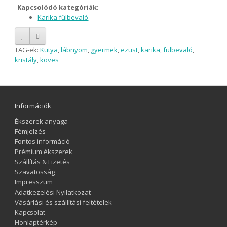
Kapcsolódó kategóriák:
Karika fülbevaló
TAG-ek:
Kutya
,
lábnyom
,
gyermek
,
ezüst
,
karika
,
fülbevaló
,
kristály
,
köves
Információk
Ékszerek anyaga
Fémjelzés
Fontos információ
Prémium ékszerek
Szállítás & Fizetés
Szavatosság
Impresszum
Adatkezelési Nyilatkozat
Vásárlási és szállítási feltételek
Kapcsolat
Honlaptérkép