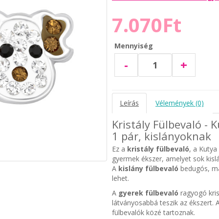
7.070Ft
Mennyiség
-
+
Leírás
Vélemények (0)
Kristály Fülbevaló - 
1 pár, kislányoknak
Ez a
kristály fülbevaló
, a Kutya
gyermek ékszer, amelyet sok kisl
A
kislány fülbevaló
bedugós, más
lehet.
A
gyerek fülbevaló
ragyogó kris
látványosabbá teszik az ékszert. A
fülbevalók közé tartoznak.