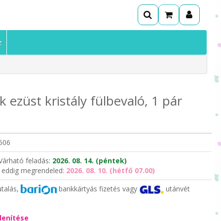
z
 ezüst kristály fülbevaló, 1 pár
506
Várható feladás:
2026. 08. 14. (péntek)
 eddig megrendeled:
2026. 08. 10. (hétfő 07.00)
utalás,
bankkártyás fizetés vagy
utánvét
lenítése