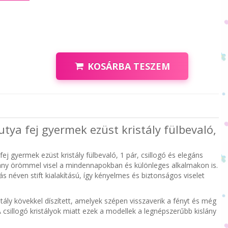
KOSÁRBA TESZEM
Kutya fej gyermek ezüst kristály fülbevaló,
 fej gyermek ezüst kristály fülbevaló, 1 pár, csillogó és elegáns
ány örömmel visel a mindennapokban és különleges alkalmakon is.
 néven stift kialakítású, így kényelmes és biztonságos viselet
tály kövekkel díszített, amelyek szépen visszaverik a fényt és még
 csillogó kristályok miatt ezek a modellek a legnépszerűbb kislány