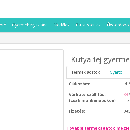
ötő
Gyermek Nyaklánc
Medálok
Ezüst szettek
Ékszerdobo
Kutya fej gyermek
Termék adatok
Gyártó
Cikkszám:
41
Várható szállítás:
(csak munkanapokon)
Ha
Fizetés:
Át
További termékadatok megje