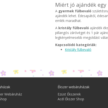
Miért jó ajándék egy 
A
gyermek fülbevaló
születésna
ajándék lehet. Édesapától, édes
emlék maradhat.
A
kristály fülbevaló
ajándék éks
pillangós záróvéget és 1 pár ajánd
legkényelmesebb megoldást válas
Kapcsolódó kategóriák:
Kristály fülbevaló
uházak
Ékszer webáruházak
zer Webáruház
Ezüst Ékszerek
Shop
Acél Ékszer Shop