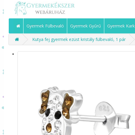
Gyermek Fülbevaló
Gyermek Gyűrű
Gyermek Kark
Kutya fej gyermek ezüst kristály fülbevaló, 1 pár