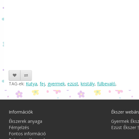
TAG-ek:
Kutya
,
fej
,
gyermek
,
ezüst
,
kristály
,
fülbevaló
,
Információk
Ékszer webár
Ékszerek anyaga
Gyermek Éks
Fémjelzés
Ezüst Ékszer 
Fontos információ