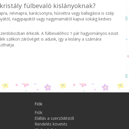
kristály fülbevaló kislányoknak?
pra, névnapra, karácsonyra, húsvétra vagy ballagásra is szép
anyától, nagypapától vagy nagymamától kapva sokáig kedves
zerdobozban érkezik. A fülbevalóhoz 1 pár hagyományos ezüst
ék szilikon záróvéget is adunk, így a kislány a számára
zthatja.
Fiók
Fiók
Elállás a szerződéstől
Rendelés követés