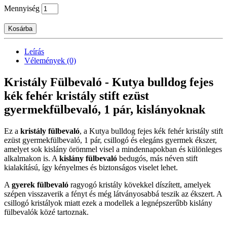
Mennyiség
Kosárba
Leírás
Vélemények (0)
Kristály Fülbevaló - Kutya bulldog fejes
kék fehér kristály stift ezüst
gyermekfülbevaló, 1 pár, kislányoknak
Ez a
kristály fülbevaló
, a Kutya bulldog fejes kék fehér kristály stift
ezüst gyermekfülbevaló, 1 pár, csillogó és elegáns gyermek ékszer,
amelyet sok kislány örömmel visel a mindennapokban és különleges
alkalmakon is. A
kislány fülbevaló
bedugós, más néven stift
kialakítású, így kényelmes és biztonságos viselet lehet.
A
gyerek fülbevaló
ragyogó kristály kövekkel díszített, amelyek
szépen visszaverik a fényt és még látványosabbá teszik az ékszert. A
csillogó kristályok miatt ezek a modellek a legnépszerűbb kislány
fülbevalók közé tartoznak.