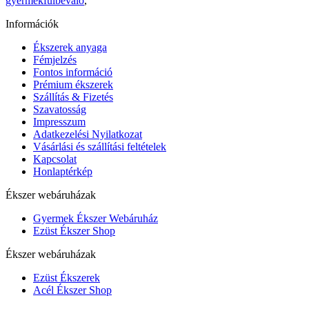
gyermekfülbevaló
,
Információk
Ékszerek anyaga
Fémjelzés
Fontos információ
Prémium ékszerek
Szállítás & Fizetés
Szavatosság
Impresszum
Adatkezelési Nyilatkozat
Vásárlási és szállítási feltételek
Kapcsolat
Honlaptérkép
Ékszer webáruházak
Gyermek Ékszer Webáruház
Ezüst Ékszer Shop
Ékszer webáruházak
Ezüst Ékszerek
Acél Ékszer Shop