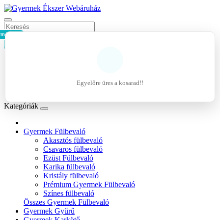
rmék - 0Ft
Kosár
Belépés
Regisztráció
Egyelőre üres a kosarad!!
Kívánságlista (0)
Kategóriák
Gyermek Fülbevaló
Akasztós fülbevaló
Csavaros fülbevaló
Ezüst Fülbevaló
Karika fülbevaló
Kristály fülbevaló
Prémium Gyermek Fülbevaló
Színes fülbevaló
Összes Gyermek Fülbevaló
Gyermek Gyűrű
Gyermek Karkötő