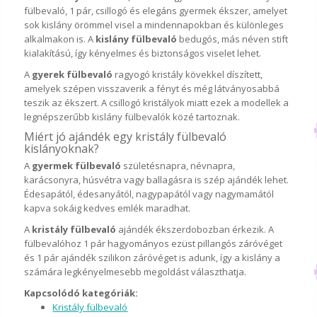
fülbevaló, 1 pár, csillogó és elegáns gyermek ékszer, amelyet
sok kislány örömmel visel a mindennapokban és különleges
alkalmakon is. A
kislány fülbevaló
bedugós, más néven stift
kialakítású, így kényelmes és biztonságos viselet lehet.
A
gyerek fülbevaló
ragyogó kristály kövekkel díszített,
amelyek szépen visszaverik a fényt és még látványosabbá
teszik az ékszert. A csillogó kristályok miatt ezek a modellek a
legnépszerűbb kislány fülbevalók közé tartoznak.
Miért jó ajándék egy kristály fülbevaló
kislányoknak?
A
gyermek fülbevaló
születésnapra, névnapra,
karácsonyra, húsvétra vagy ballagásra is szép ajándék lehet.
Édesapától, édesanyától, nagypapától vagy nagymamától
kapva sokáig kedves emlék maradhat.
A
kristály fülbevaló
ajándék ékszerdobozban érkezik. A
fülbevalóhoz 1 pár hagyományos ezüst pillangós záróvéget
és 1 pár ajándék szilikon záróvéget is adunk, így a kislány a
számára legkényelmesebb megoldást választhatja.
Kapcsolódó kategóriák:
Kristály fülbevaló