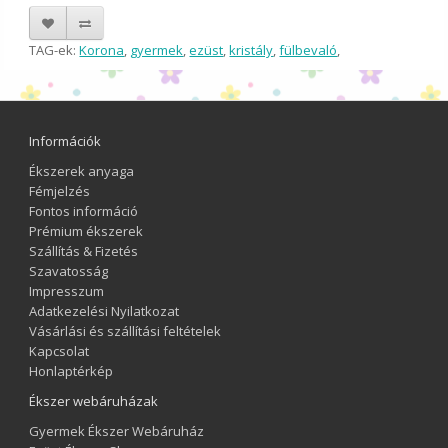
TAG-ek:
Korona
,
gyermek
,
ezüst
,
kristály
,
fülbevaló
,
Információk
Ékszerek anyaga
Fémjelzés
Fontos információ
Prémium ékszerek
Szállítás & Fizetés
Szavatosság
Impresszum
Adatkezelési Nyilatkozat
Vásárlási és szállítási feltételek
Kapcsolat
Honlaptérkép
Ékszer webáruházak
Gyermek Ékszer Webáruház