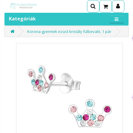
Kategóriák
Korona gyermek ezüst kristály fülbevaló, 1 pár