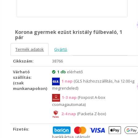
Korona gyermek ezüst kristály fülbevaló, 1
pár
Termék adatok
Gyártó
Cikkszám:
38766
Várható
1 db
elérhető
szállítás:
1 nap
(GLS házhozszállítás, ha 12.00-ig
(csak
megrendeled)
munkanapokon)
1-3 nap
(Foxpost A-box
csomagautomata)
2-4 nap
(Packeta Z-box)
Fizetés:
bankkártya, utánvét