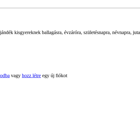
 ajándék kisgyereknek ballagásra, évzáróra, születésnapra, névnapra, 
kodba
vagy
hozz létre
egy új fiókot