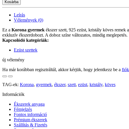
Kosárba
Leírás
Vélemények (0)
Ez a
Korona gyermek
ékszer szett, 925 ezüst, kristály köves remek
exkluzív ékszerdobozt. A doboz színe változatos, mindig meglepetés.
Kapcsolódó kategóriák:
Ezüst szettek
új vélemény
Ha már korábban regisztráltál, akkor kérjük, hogy jelentkezz be a
fió
TAG-ek:
Korona
,
gyermek
,
ékszer
,
szett
,
ezüst
,
kristály
,
köves
Információk
Ékszerek anyaga
Fémjelzés
Fontos információ
Prémium ékszerek
Szállítás & Fizetés