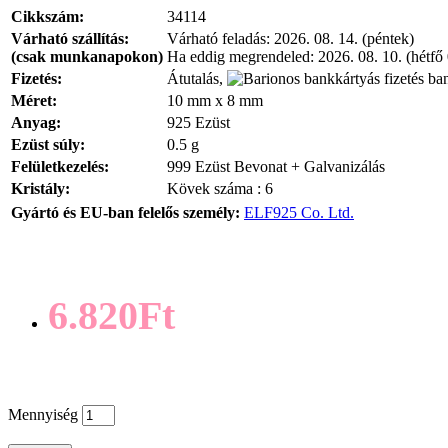
Cikkszám:
34114
Várható szállítás:
Várható feladás:
2026. 08. 14. (péntek)
(csak munkanapokon)
Ha eddig megrendeled:
2026. 08. 10. (hétfő
Fizetés:
Átutalás,
ban
Méret:
10 mm x 8 mm
Anyag:
925 Ezüst
Ezüst súly:
0.5 g
Felületkezelés:
999 Ezüst Bevonat + Galvanizálás
Kristály:
Kövek száma : 6
Gyártó és EU-ban felelős személy:
ELF925 Co. Ltd.
6.820Ft
Mennyiség