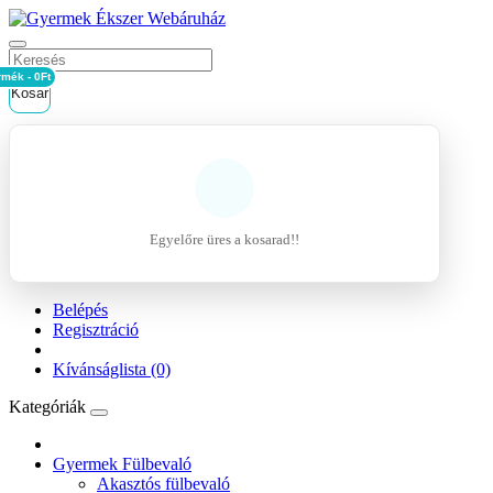
rmék - 0Ft
Kosár
Egyelőre üres a kosarad!!
Belépés
Regisztráció
Kívánságlista (0)
Kategóriák
Gyermek Fülbevaló
Akasztós fülbevaló