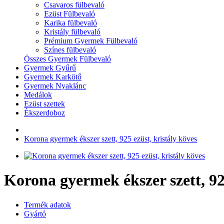
Csavaros fülbevaló
Ezüst Fülbevaló
Karika fülbevaló
Kristály fülbevaló
Prémium Gyermek Fülbevaló
Színes fülbevaló
Összes Gyermek Fülbevaló
Gyermek Gyűrű
Gyermek Karkötő
Gyermek Nyaklánc
Medálok
Ezüst szettek
Ékszerdoboz
Korona gyermek ékszer szett, 925 ezüst, kristály köves
Korona gyermek ékszer szett, 925
Termék adatok
Gyártó