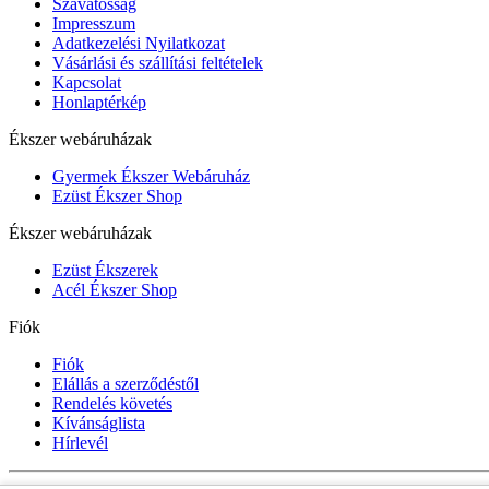
Szavatosság
Impresszum
Adatkezelési Nyilatkozat
Vásárlási és szállítási feltételek
Kapcsolat
Honlaptérkép
Ékszer webáruházak
Gyermek Ékszer Webáruház
Ezüst Ékszer Shop
Ékszer webáruházak
Ezüst Ékszerek
Acél Ékszer Shop
Fiók
Fiók
Elállás a szerződéstől
Rendelés követés
Kívánságlista
Hírlevél