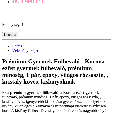
Mennyiség
Kosárba
Leírás
Vélemények (0)
Prémium Gyermek Fülbevaló - Korona
ezüst gyermek fülbevaló, prémium
minőség, 1 pár, epoxy, világos rózsaszín, ,
kristály köves, kislányoknak
Ez a
prémium gyermek fülbevaló
, a Korona ezüst gyermek
fülbevaló, prémium minőség, 1 pár, epoxy, világos rózsaszín, ,
kristály köves, igényesebb kialakítású gyerek ékszer, amelyet sok
kislány különleges alkalmakra és mindennapi viseletre is szívesen
hord. A
kislány fülbevaló
vastagabb, tömörebb és nagyobb súlyú,