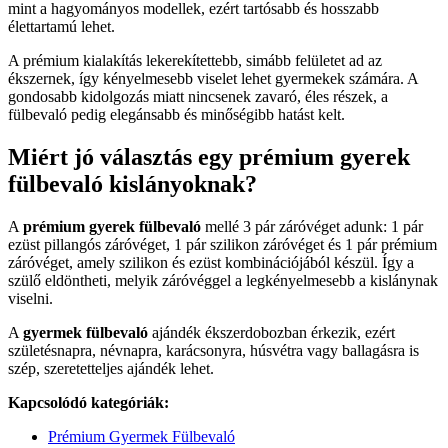
mint a hagyományos modellek, ezért tartósabb és hosszabb
élettartamú lehet.
A prémium kialakítás lekerekítettebb, simább felületet ad az
ékszernek, így kényelmesebb viselet lehet gyermekek számára. A
gondosabb kidolgozás miatt nincsenek zavaró, éles részek, a
fülbevaló pedig elegánsabb és minőségibb hatást kelt.
Miért jó választás egy prémium gyerek
fülbevaló kislányoknak?
A
prémium gyerek fülbevaló
mellé 3 pár záróvéget adunk: 1 pár
ezüst pillangós záróvéget, 1 pár szilikon záróvéget és 1 pár prémium
záróvéget, amely szilikon és ezüst kombinációjából készül. Így a
szülő eldöntheti, melyik záróvéggel a legkényelmesebb a kislánynak
viselni.
A
gyermek fülbevaló
ajándék ékszerdobozban érkezik, ezért
születésnapra, névnapra, karácsonyra, húsvétra vagy ballagásra is
szép, szeretetteljes ajándék lehet.
Kapcsolódó kategóriák:
Prémium Gyermek Fülbevaló