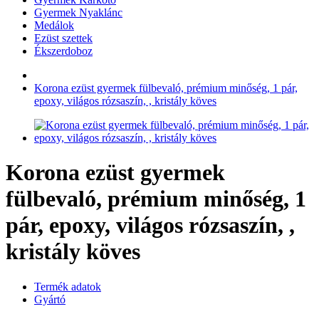
Gyermek Nyaklánc
Medálok
Ezüst szettek
Ékszerdoboz
Korona ezüst gyermek fülbevaló, prémium minőség, 1 pár,
epoxy, világos rózsaszín, , kristály köves
Korona ezüst gyermek
fülbevaló, prémium minőség, 1
pár, epoxy, világos rózsaszín, ,
kristály köves
Termék adatok
Gyártó