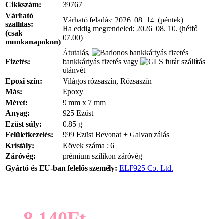
Cikkszám:
39767
Várható
Várható feladás:
2026. 08. 14. (péntek)
szállítás:
Ha eddig megrendeled:
2026. 08. 10. (hétfő
(csak
07.00)
munkanapokon)
Átutalás,
Fizetés:
bankkártyás fizetés vagy
utánvét
Epoxi szín:
Világos rózsaszín, Rózsaszín
Más:
Epoxy
Méret:
9 mm x 7 mm
Anyag:
925 Ezüst
Ezüst súly:
0.85 g
Felületkezelés:
999 Ezüst Bevonat + Galvanizálás
Kristály:
Kövek száma : 6
Záróvég:
prémium szilikon záróvég
Gyártó és EU-ban felelős személy:
ELF925 Co. Ltd.
8.140Ft