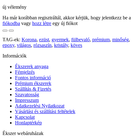
új vélemény
Ha már korábban regisztráltál, akkor kérjük, hogy jelentkezz be a
fiókodba
vagy
hozz létre
egy új fiókot
TAG-ek:
Korona
,
ezüst
,
gyermek
,
fülbevaló
,
prémium
,
minőség
,
epoxy
,
világos
,
rózsaszín
,
kristály
,
köves
Információk
Ékszerek anyaga
Fémjelzés
Fontos információ
Prémium ékszerek
Szállítás & Fizetés
Szavatosság
Impresszum
Adatkezelési Nyilatkozat
Vásárlási és szállítási feltételek
Kapcsolat
Honlaptérkép
Ékszer webáruházak