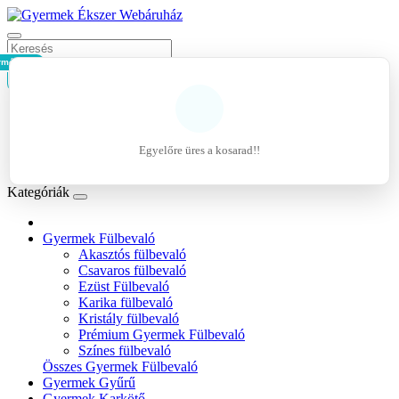
rmék - 0Ft
Kosár
Belépés
Regisztráció
Egyelőre üres a kosarad!!
Kívánságlista (0)
Kategóriák
Gyermek Fülbevaló
Akasztós fülbevaló
Csavaros fülbevaló
Ezüst Fülbevaló
Karika fülbevaló
Kristály fülbevaló
Prémium Gyermek Fülbevaló
Színes fülbevaló
Összes Gyermek Fülbevaló
Gyermek Gyűrű
Gyermek Karkötő