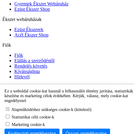
Gyermek Ékszer Webáruház
Ezüst Ékszer Shop
Ékszer webáruházak
Ezüst Ékszerek
Acél Ékszer Shop
Fiók
Fiók
Elállás a szerződéstől
Rendelés követés
Kívánságlista
Hírlevél
Ez a weboldal cookie-kat használ a felhasználói élmény javítása, statisztikák
Gyermek Ékszer Shop
készítése és marketing célok érdekében. Kérjük, válassz, mely cookie-kat
engedélyezel.
Alapműködéshez szükséges cookie-k (kötelező)
Statisztikai célú cookie-k
Marketing cookie-k
Kiválasztott engedélyezése
Összes engedélyezése