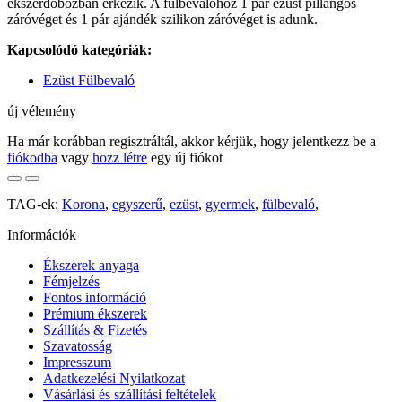
ékszerdobozban érkezik. A fülbevalóhoz 1 pár ezüst pillangós
záróvéget és 1 pár ajándék szilikon záróvéget is adunk.
Kapcsolódó kategóriák:
Ezüst Fülbevaló
új vélemény
Ha már korábban regisztráltál, akkor kérjük, hogy jelentkezz be a
fiókodba
vagy
hozz létre
egy új fiókot
TAG-ek:
Korona
,
egyszerű
,
ezüst
,
gyermek
,
fülbevaló
,
Információk
Ékszerek anyaga
Fémjelzés
Fontos információ
Prémium ékszerek
Szállítás & Fizetés
Szavatosság
Impresszum
Adatkezelési Nyilatkozat
Vásárlási és szállítási feltételek