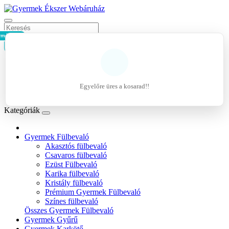
rmék - 0Ft
Kosár
Belépés
Regisztráció
Egyelőre üres a kosarad!!
Kívánságlista (0)
Kategóriák
Gyermek Fülbevaló
Akasztós fülbevaló
Csavaros fülbevaló
Ezüst Fülbevaló
Karika fülbevaló
Kristály fülbevaló
Prémium Gyermek Fülbevaló
Színes fülbevaló
Összes Gyermek Fülbevaló
Gyermek Gyűrű
Gyermek Karkötő