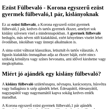
Ezüst Fülbevaló - Korona egyszerű ezüst
gyermek fülbevaló,1 pár, kislányoknak
Ez az
ezüst fülbevaló
, a Korona egyszerű ezüst gyermek
fülbevaló,1 pár, kedves és tartós gyermek ékszer, amelyet sok
kislány szívesen visel a mindennapokban. A
gyermek fülbevaló
bedugós, más néven stift kialakítású, ezért kényelmes viselet lehet
óvodában, iskolában vagy ünnepi alkalmakon is.
A sima ezüst változat klasszikus, letisztult és tartós választás. A
figurás kialakítás önmagában adja az ékszer báját, ezért nincs
szükség kristályra vagy színes bevonatra, ami idővel kieshetne vagy
megkophatna.
Miért jó ajándék egy kislány fülbevaló?
A
kislány fülbevaló
születésnapra, névnapra, karácsonyra, húsvétra
vagy ballagásra is szép ajándék lehet. Édesapától, édesanyától,
nagypapától vagy nagymamától kapva sokáig kedves emlék
maradhat.
A Korona egyszerű ezüst gyermek fülbevaló,1 pár ajándék