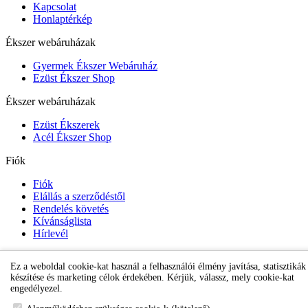
Kapcsolat
Honlaptérkép
Ékszer webáruházak
Gyermek Ékszer Webáruház
Ezüst Ékszer Shop
Ékszer webáruházak
Ezüst Ékszerek
Acél Ékszer Shop
Fiók
Fiók
Elállás a szerződéstől
Rendelés követés
Kívánságlista
Hírlevél
Ez a weboldal cookie-kat használ a felhasználói élmény javítása, statisztikák
Gyermek Ékszer Shop
készítése és marketing célok érdekében. Kérjük, válassz, mely cookie-kat
engedélyezel.