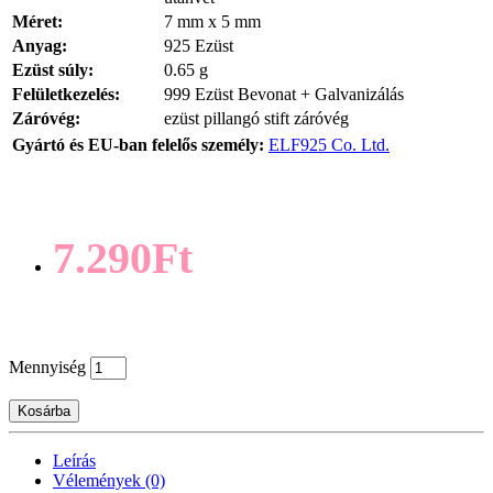
Méret:
7 mm x 5 mm
Anyag:
925 Ezüst
Ezüst súly:
0.65 g
Felületkezelés:
999 Ezüst Bevonat + Galvanizálás
Záróvég:
ezüst pillangó stift záróvég
Gyártó és EU-ban felelős személy:
ELF925 Co. Ltd.
7.290Ft
Mennyiség
Kosárba
Leírás
Vélemények (0)