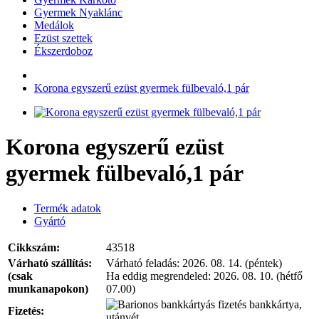
Gyermek Nyaklánc
Medálok
Ezüst szettek
Ékszerdoboz
Korona egyszerű ezüst gyermek fülbevaló,1 pár
Korona egyszerű ezüst
gyermek fülbevaló,1 pár
Termék adatok
Gyártó
Cikkszám:
43518
Várható szállítás:
Várható feladás:
2026. 08. 14. (péntek)
(csak
Ha eddig megrendeled:
2026. 08. 10. (hétfő
munkanapokon)
07.00)
bankkártya,
Fizetés:
utánvét