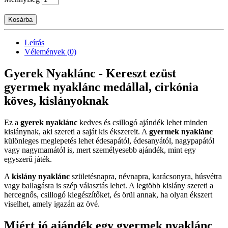
Kosárba
Leírás
Vélemények (0)
Gyerek Nyaklánc - Kereszt ezüst
gyermek nyaklánc medállal, cirkónia
köves, kislányoknak
Ez a
gyerek nyaklánc
kedves és csillogó ajándék lehet minden
kislánynak, aki szereti a saját kis ékszereit. A
gyermek nyaklánc
különleges meglepetés lehet édesapától, édesanyától, nagypapától
vagy nagymamától is, mert személyesebb ajándék, mint egy
egyszerű játék.
A
kislány nyaklánc
születésnapra, névnapra, karácsonyra, húsvétra
vagy ballagásra is szép választás lehet. A legtöbb kislány szereti a
hercegnős, csillogó kiegészítőket, és örül annak, ha olyan ékszert
viselhet, amely igazán az övé.
Miért jó ajándék egy gyermek nyaklánc