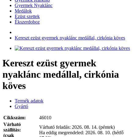
Gyermek Nyaklánc
Medálok
Ezüst szettek
Ékszerdoboz
Kereszt ezüst gyermek nyaklánc medállal, cirkónia köves
Kereszt ezüst gyermek
nyaklánc medállal, cirkónia
köves
Termék adatok
Gyártó
Cikkszám:
46010
Várható
Várható feladás:
2026. 08. 14. (péntek)
szállítás:
Ha eddig megrendeled:
2026. 08. 10. (hétfő
(csak