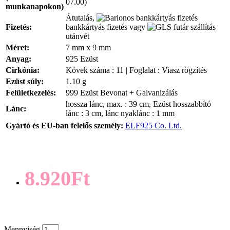
07.00)
munkanapokon)
Átutalás,
Fizetés:
bankkártyás fizetés vagy
utánvét
Méret:
7 mm x 9 mm
Anyag:
925 Ezüst
Cirkónia:
Kövek száma : 11 | Foglalat : Viasz rögzítés
Ezüst súly:
1.10 g
Felületkezelés:
999 Ezüst Bevonat + Galvanizálás
hossza lánc, max. : 39 cm, Ezüst hosszabbító
Lánc:
lánc : 3 cm, lánc nyaklánc : 1 mm
Gyártó és EU-ban felelős személy:
ELF925 Co. Ltd.
8.920Ft
Mennyiség