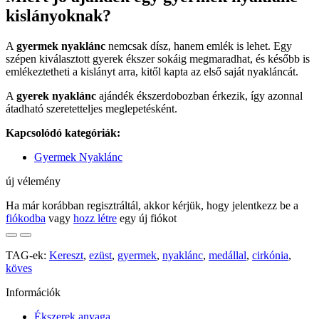
kislányoknak?
A
gyermek nyaklánc
nemcsak dísz, hanem emlék is lehet. Egy
szépen kiválasztott gyerek ékszer sokáig megmaradhat, és később is
emlékeztetheti a kislányt arra, kitől kapta az első saját nyakláncát.
A
gyerek nyaklánc
ajándék ékszerdobozban érkezik, így azonnal
átadható szeretetteljes meglepetésként.
Kapcsolódó kategóriák:
Gyermek Nyaklánc
új vélemény
Ha már korábban regisztráltál, akkor kérjük, hogy jelentkezz be a
fiókodba
vagy
hozz létre
egy új fiókot
TAG-ek:
Kereszt
,
ezüst
,
gyermek
,
nyaklánc
,
medállal
,
cirkónia
,
köves
Információk
Ékszerek anyaga