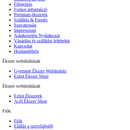
Fémjelzés
Fontos információ
Prémium ékszerek
Szállítás & Fizetés
Szavatosság
Impresszum
Adatkezelési Nyilatkozat
Vásárlási és szállítási feltételek
Kapcsolat
Honlaptérkép
Ékszer webáruházak
Gyermek Ékszer Webáruház
Ezüst Ékszer Shop
Ékszer webáruházak
Ezüst Ékszerek
Acél Ékszer Shop
Fiók
Fiók
Elállás a szerződéstől