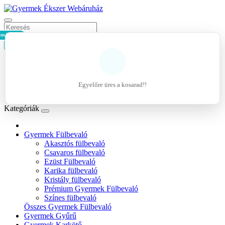
rmék - 0Ft
Kosár
Belépés
Regisztráció
Egyelőre üres a kosarad!!
Kívánságlista (0)
Kategóriák
Gyermek Fülbevaló
Akasztós fülbevaló
Csavaros fülbevaló
Ezüst Fülbevaló
Karika fülbevaló
Kristály fülbevaló
Prémium Gyermek Fülbevaló
Színes fülbevaló
Összes Gyermek Fülbevaló
Gyermek Gyűrű
Gyermek Karkötő