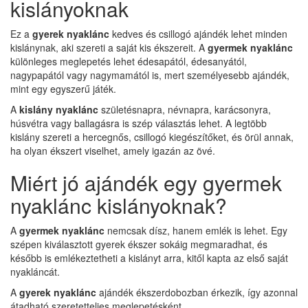
kislányoknak
Ez a
gyerek nyaklánc
kedves és csillogó ajándék lehet minden
kislánynak, aki szereti a saját kis ékszereit. A
gyermek nyaklánc
különleges meglepetés lehet édesapától, édesanyától,
nagypapától vagy nagymamától is, mert személyesebb ajándék,
mint egy egyszerű játék.
A
kislány nyaklánc
születésnapra, névnapra, karácsonyra,
húsvétra vagy ballagásra is szép választás lehet. A legtöbb
kislány szereti a hercegnős, csillogó kiegészítőket, és örül annak,
ha olyan ékszert viselhet, amely igazán az övé.
Miért jó ajándék egy gyermek
nyaklánc kislányoknak?
A
gyermek nyaklánc
nemcsak dísz, hanem emlék is lehet. Egy
szépen kiválasztott gyerek ékszer sokáig megmaradhat, és
később is emlékeztetheti a kislányt arra, kitől kapta az első saját
nyakláncát.
A
gyerek nyaklánc
ajándék ékszerdobozban érkezik, így azonnal
átadható szeretetteljes meglepetésként.