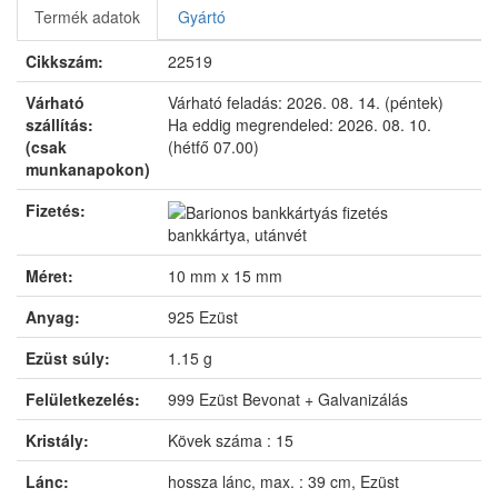
Termék adatok
Gyártó
Cikkszám:
22519
Várható
Várható feladás:
2026. 08. 14. (péntek)
szállítás:
Ha eddig megrendeled:
2026. 08. 10.
(csak
(hétfő 07.00)
munkanapokon)
Fizetés:
bankkártya, utánvét
Méret:
10 mm x 15 mm
Anyag:
925 Ezüst
Ezüst súly:
1.15 g
Felületkezelés:
999 Ezüst Bevonat + Galvanizálás
Kristály:
Kövek száma : 15
Lánc:
hossza lánc, max. : 39 cm, Ezüst