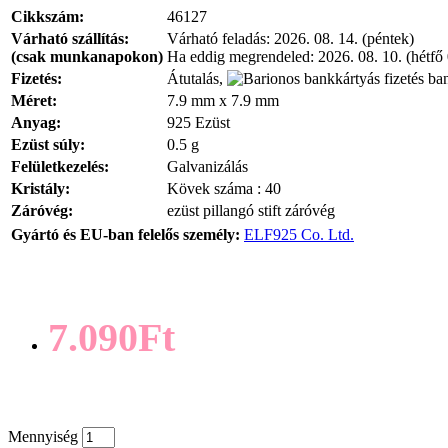
Cikkszám:
46127
Várható szállítás:
Várható feladás:
2026. 08. 14. (péntek)
(csak munkanapokon)
Ha eddig megrendeled:
2026. 08. 10. (hétfő
Fizetés:
Átutalás,
ban
Méret:
7.9 mm x 7.9 mm
Anyag:
925 Ezüst
Ezüst súly:
0.5 g
Felületkezelés:
Galvanizálás
Kristály:
Kövek száma : 40
Záróvég:
ezüst pillangó stift záróvég
Gyártó és EU-ban felelős személy:
ELF925 Co. Ltd.
7.090Ft
Mennyiség