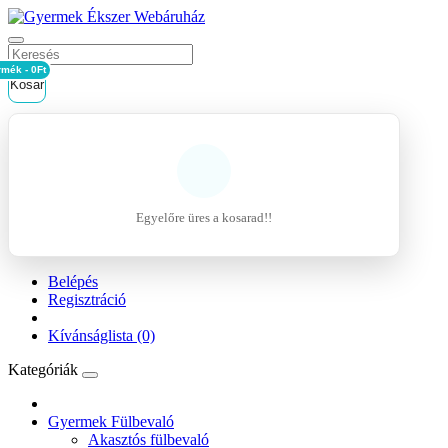
rmék - 0Ft
Kosár
Egyelőre üres a kosarad!!
Belépés
Regisztráció
Kívánságlista (0)
Kategóriák
Gyermek Fülbevaló
Akasztós fülbevaló