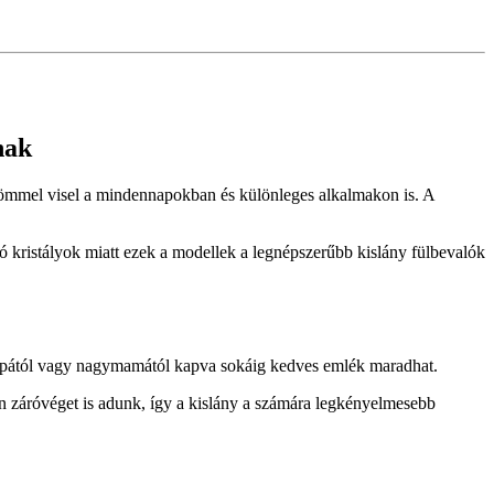
nak
 örömmel visel a mindennapokban és különleges alkalmakon is. A
gó kristályok miatt ezek a modellek a legnépszerűbb kislány fülbevalók
ypapától vagy nagymamától kapva sokáig kedves emlék maradhat.
n záróvéget is adunk, így a kislány a számára legkényelmesebb