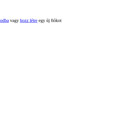
kodba
vagy
hozz létre
egy új fiókot