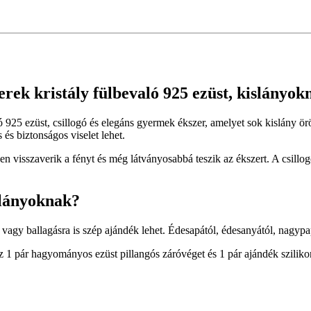
rek kristály fülbevaló 925 ezüst, kislányok
ló 925 ezüst, csillogó és elegáns gyermek ékszer, amelyet sok kislány
és biztonságos viselet lehet.
en visszaverik a fényt és még látványosabbá teszik az ékszert. A csillo
slányoknak?
a vagy ballagásra is szép ajándék lehet. Édesapától, édesanyától, nag
1 pár hagyományos ezüst pillangós záróvéget és 1 pár ajándék sziliko