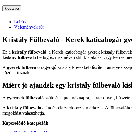
Kosárba
Leírás
Vélemények (0)
Kristály Fülbevaló - Kerek katicabogár gye
Ez a
kristály fülbevaló
, a Kerek katicabogár gyerek kristály fülbeva
kislány fülbevaló
bedugós, más néven stift kialakítású, így kényelmes 
A
gyerek fülbevaló
ragyogó kristály kövekkel díszített, amelyek szép
közé tartoznak.
Miért jó ajándék egy kristály fülbevaló ki
A
gyermek fülbevaló
születésnapra, névnapra, karácsonyra, húsvétr
A
kristály fülbevaló
ajándék ékszerdobozban érkezik. A fülbevalóhoz 
megoldást választhatja.
Kapcsolódó kategóriák: