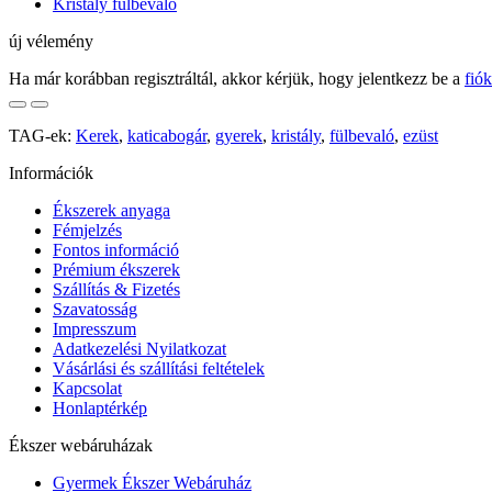
Kristály fülbevaló
új vélemény
Ha már korábban regisztráltál, akkor kérjük, hogy jelentkezz be a
fió
TAG-ek:
Kerek
,
katicabogár
,
gyerek
,
kristály
,
fülbevaló
,
ezüst
Információk
Ékszerek anyaga
Fémjelzés
Fontos információ
Prémium ékszerek
Szállítás & Fizetés
Szavatosság
Impresszum
Adatkezelési Nyilatkozat
Vásárlási és szállítási feltételek
Kapcsolat
Honlaptérkép
Ékszer webáruházak
Gyermek Ékszer Webáruház