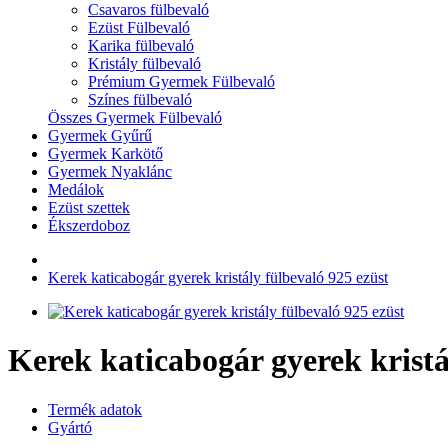
Csavaros fülbevaló
Ezüst Fülbevaló
Karika fülbevaló
Kristály fülbevaló
Prémium Gyermek Fülbevaló
Színes fülbevaló
Összes Gyermek Fülbevaló
Gyermek Gyűrű
Gyermek Karkötő
Gyermek Nyaklánc
Medálok
Ezüst szettek
Ékszerdoboz
Kerek katicabogár gyerek kristály fülbevaló 925 ezüst
Kerek katicabogár gyerek kristá
Termék adatok
Gyártó