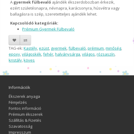
A
gyermek fülbevaló
ajándék ékszerdobozban érkezik,
ezért születésnapra, névnapra, karácsonyra, húsvétra vagy
ballagásra is szép, szeretetteljes ajándék lehet.
Kapcsolódó kategóriák:
Prémium Gyermek Fülbevaló
TAG-ek:
Kastély
,
ezüst
,
gyermek
,
fülbevaló
,
prémium
,
minőség
,
epoxy
,
világoskék
,
fehér
,
halványsárga
,
világos
,
rózsaszín
,
kristály
,
köves
Információk
Ékszerek anyaga
Fémjelzés
Fontos információ
Prémium ékszerek
Szállítás & Fizetés
Szavatosság
Impresszum