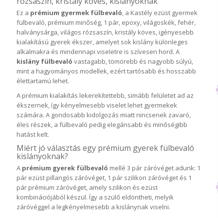
rózsaszín, kristály köves, kislányoknak
Ez a
prémium gyermek fülbevaló
, a Kastély ezüst gyermek
fülbevaló, prémium minőség, 1 pár, epoxy, világoskék, fehér,
halványsárga, világos rózsaszín, kristály köves, igényesebb
kialakítású gyerek ékszer, amelyet sok kislány különleges
alkalmakra és mindennapi viseletre is szívesen hord. A
kislány fülbevaló
vastagabb, tömörebb és nagyobb súlyú,
mint a hagyományos modellek, ezért tartósabb és hosszabb
élettartamú lehet.
A prémium kialakítás lekerekítettebb, simább felületet ad az
ékszernek, így kényelmesebb viselet lehet gyermekek
számára. A gondosabb kidolgozás miatt nincsenek zavaró,
éles részek, a fülbevaló pedig elegánsabb és minőségibb
hatást kelt.
Miért jó választás egy prémium gyerek fülbevaló
kislányoknak?
A
prémium gyerek fülbevaló
mellé 3 pár záróvéget adunk: 1
pár ezüst pillangós záróvéget, 1 pár szilikon záróvéget és 1
pár prémium záróvéget, amely szilikon és ezüst
kombinációjából készül. Így a szülő eldöntheti, melyik
záróvéggel a legkényelmesebb a kislánynak viselni.