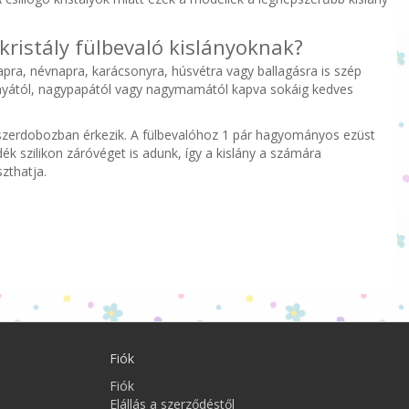
kristály fülbevaló kislányoknak?
pra, névnapra, karácsonyra, húsvétra vagy ballagásra is szép
anyától, nagypapától vagy nagymamától kapva sokáig kedves
zerdobozban érkezik. A fülbevalóhoz 1 pár hagyományos ezüst
ék szilikon záróvéget is adunk, így a kislány a számára
zthatja.
Fiók
Fiók
Elállás a szerződéstől