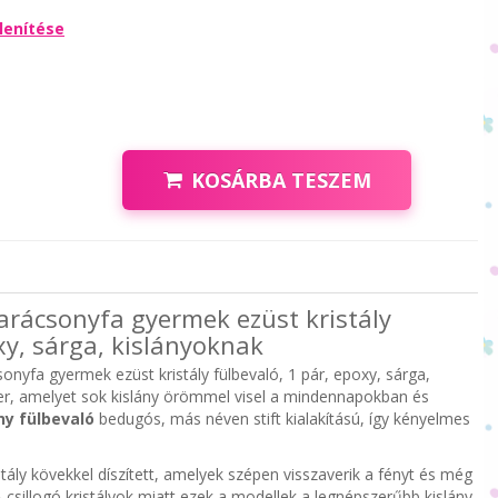
lenítése
KOSÁRBA TESZEM
Karácsonyfa gyermek ezüst kristály
xy, sárga, kislányoknak
sonyfa gyermek ezüst kristály fülbevaló, 1 pár, epoxy, sárga,
er, amelyet sok kislány örömmel visel a mindennapokban és
ny fülbevaló
bedugós, más néven stift kialakítású, így kényelmes
tály kövekkel díszített, amelyek szépen visszaverik a fényt és még
 csillogó kristályok miatt ezek a modellek a legnépszerűbb kislány