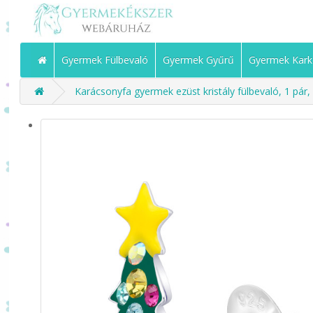
Gyermek Fülbevaló
Gyermek Gyűrű
Gyermek Kark
Karácsonyfa gyermek ezüst kristály fülbevaló, 1 pár,