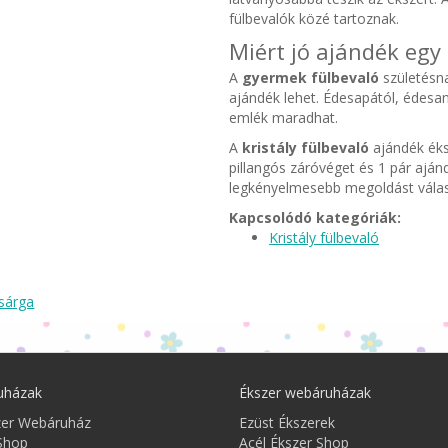
fülbevalók közé tartoznak.
Miért jó ajándék egy 
A
gyermek fülbevaló
születésna
ajándék lehet. Édesapától, édes
emlék maradhat.
A
kristály fülbevaló
ajándék éks
pillangós záróvéget és 1 pár ajánd
legkényelmesebb megoldást válas
Kapcsolódó kategóriák:
Kristály fülbevaló
sárga
uházak
Ékszer webáruházak
zer Webáruház
Ezüst Ékszerek
Shop
Acél Ékszer Shop