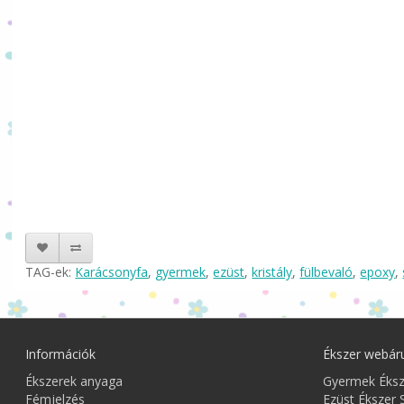
TAG-ek:
Karácsonyfa
,
gyermek
,
ezüst
,
kristály
,
fülbevaló
,
epoxy
,
Információk
Ékszer webár
Ékszerek anyaga
Gyermek Éks
Fémjelzés
Ezüst Ékszer 