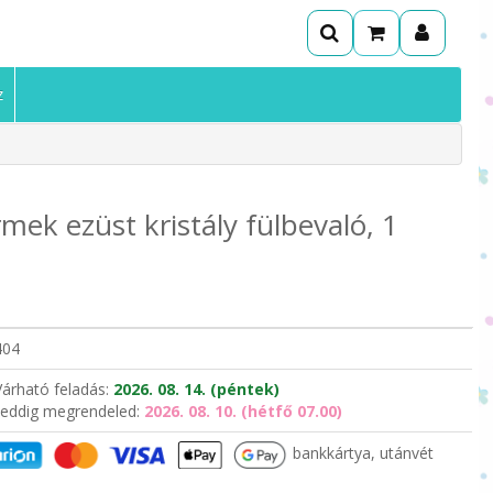
z
mek ezüst kristály fülbevaló, 1
a
404
Várható feladás:
2026. 08. 14. (péntek)
eddig megrendeled:
2026. 08. 10. (hétfő 07.00)
bankkártya, utánvét