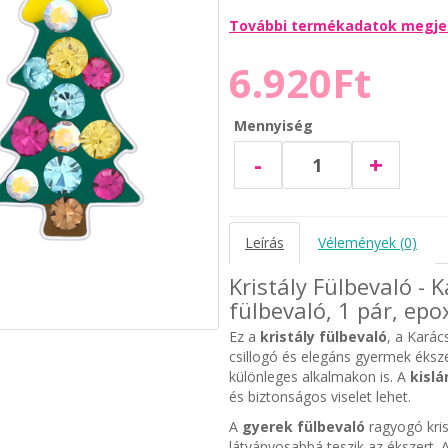
További termékadatok megje
6.920Ft
Mennyiség
-
+
Leírás
Vélemények (0)
Kristály Fülbevaló - 
fülbevaló, 1 pár, epo
Ez a
kristály fülbevaló
, a Karác
csillogó és elegáns gyermek éksz
különleges alkalmakon is. A
kislá
és biztonságos viselet lehet.
A
gyerek fülbevaló
ragyogó kris
látványosabbá teszik az ékszert. A