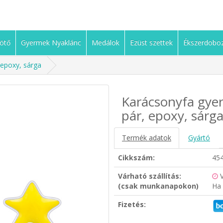
ötő
Gyermek Nyaklánc
Medálok
Ezüst szettek
Ékszerdobo
 epoxy, sárga
Karácsonyfa gyer
pár, epoxy, sárg
Termék adatok
Gyártó
Cikkszám:
45
Várható szállítás:
(csak munkanapokon)
Ha 
Fizetés: