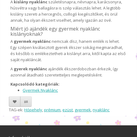
A
kislány nyaklánc
születésnapra, névnapra, karácsonyra,
húsvétra vagy ballagásra is szép választás lehet. A legtöbb
kislány szereti a hercegnős, csillogó kiegészítőket, és örül
annak, ha olyan ékszert viselhet, amely igazán az övé.
Miért jó ajándék egy gyermek nyaklánc
kislányoknak?
A
gyermek nyaklánc
nemcsak dísz, hanem emlék is lehet.
Egy szépen kiválasztott gyerek ékszer sokáig megmaradhat,
és később is emlékeztetheti a kislányt arra, kitől kapta az első
saját nyakláncát.
A
gyerek nyaklánc
ajándék ékszerdobozban érkezik, így
azonnal átadható szeretetteljes meglepetésként.
Kapcsolódó kategóriák:
Gyermek Nyaklánc
TAG-ek:
Hópehely
,
prémium
,
ezüst
,
gyermek
,
nyaklánc