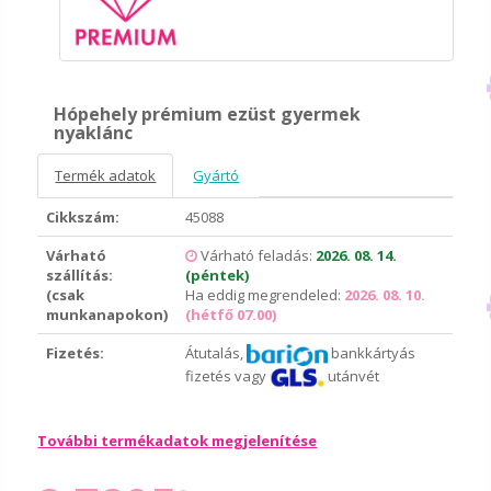
Hópehely prémium ezüst gyermek
nyaklánc
Termék adatok
Gyártó
Cikkszám:
45088
Várható
Várható feladás:
2026. 08. 14.
szállítás:
(péntek)
(csak
Ha eddig megrendeled:
2026. 08. 10.
munkanapokon)
(hétfő 07.00)
Fizetés:
Átutalás,
bankkártyás
fizetés vagy
utánvét
További termékadatok megjelenítése