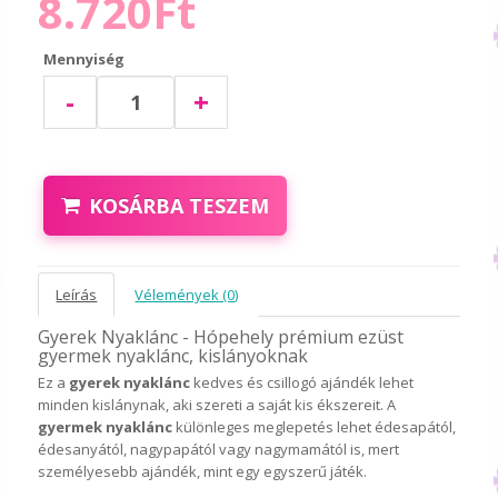
8.720Ft
Mennyiség
-
+
KOSÁRBA TESZEM
Leírás
Vélemények (0)
Gyerek Nyaklánc - Hópehely prémium ezüst
gyermek nyaklánc, kislányoknak
Ez a
gyerek nyaklánc
kedves és csillogó ajándék lehet
minden kislánynak, aki szereti a saját kis ékszereit. A
gyermek nyaklánc
különleges meglepetés lehet édesapától,
édesanyától, nagypapától vagy nagymamától is, mert
személyesebb ajándék, mint egy egyszerű játék.