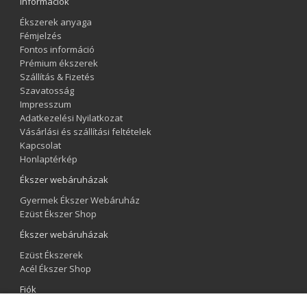
Információk
Ékszerek anyaga
Fémjelzés
Fontos információ
Prémium ékszerek
Szállítás & Fizetés
Szavatosság
Impresszum
Adatkezelési Nyilatkozat
Vásárlási és szállítási feltételek
Kapcsolat
Honlaptérkép
Ékszer webáruházak
Gyermek Ékszer Webáruház
Ezüst Ékszer Shop
Ékszer webáruházak
Ezüst Ékszerek
Acél Ékszer Shop
Fiók