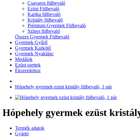
Csavaros fülbevaló
Ezüst Fülbevaló
Karika fülbevaló
Kristály fülbevaló
Prémium Gyermek Fülbevaló
Színes fülbevaló
Összes Gyermek Fülbevaló
Gyermek Gyűrű
Gyermek Karkötő
Gyermek Nyaklánc
Medálok
Ezüst szettek
Ékszerdoboz
Hópehely gyermek ezüst kristály fülbevaló, 1 pár
Hópehely gyermek ezüst kristály
Termék adatok
Gyártó