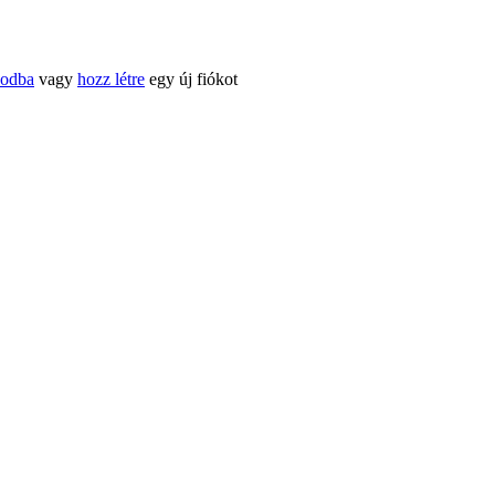
kodba
vagy
hozz létre
egy új fiókot