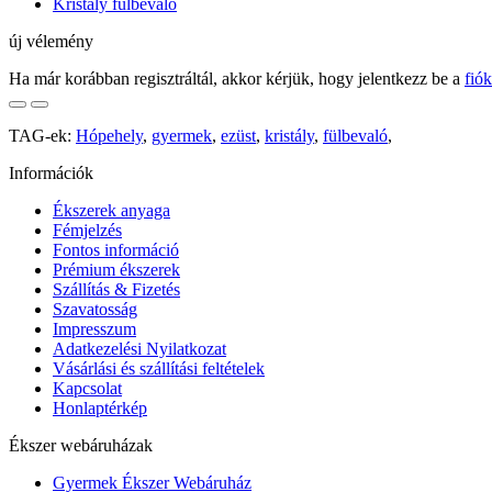
Kristály fülbevaló
új vélemény
Ha már korábban regisztráltál, akkor kérjük, hogy jelentkezz be a
fió
TAG-ek:
Hópehely
,
gyermek
,
ezüst
,
kristály
,
fülbevaló
,
Információk
Ékszerek anyaga
Fémjelzés
Fontos információ
Prémium ékszerek
Szállítás & Fizetés
Szavatosság
Impresszum
Adatkezelési Nyilatkozat
Vásárlási és szállítási feltételek
Kapcsolat
Honlaptérkép
Ékszer webáruházak
Gyermek Ékszer Webáruház