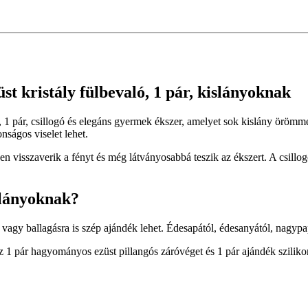
t kristály fülbevaló, 1 pár, kislányoknak
ó, 1 pár, csillogó és elegáns gyermek ékszer, amelyet sok kislány öröm
nságos viselet lehet.
en visszaverik a fényt és még látványosabbá teszik az ékszert. A csillo
slányoknak?
a vagy ballagásra is szép ajándék lehet. Édesapától, édesanyától, nag
1 pár hagyományos ezüst pillangós záróvéget és 1 pár ajándék sziliko