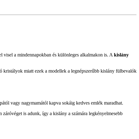
mel visel a mindennapokban és különleges alkalmakon is. A
kislány
gó kristályok miatt ezek a modellek a legnépszerűbb kislány fülbevalók
ypapától vagy nagymamától kapva sokáig kedves emlék maradhat.
n záróvéget is adunk, így a kislány a számára legkényelmesebb