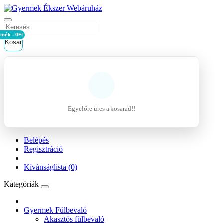
rmék - 0Ft
Kosár
Egyelőre üres a kosarad!!
Belépés
Regisztráció
Kívánságlista (0)
Kategóriák
Gyermek Fülbevaló
Akasztós fülbevaló