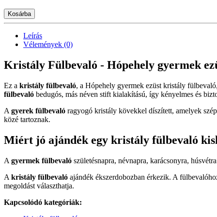
Kosárba
Leírás
Vélemények (0)
Kristály Fülbevaló - Hópehely gyermek ezüs
Ez a
kristály fülbevaló
, a Hópehely gyermek ezüst kristály fülbeval
fülbevaló
bedugós, más néven stift kialakítású, így kényelmes és bizto
A
gyerek fülbevaló
ragyogó kristály kövekkel díszített, amelyek szép
közé tartoznak.
Miért jó ajándék egy kristály fülbevaló ki
A
gyermek fülbevaló
születésnapra, névnapra, karácsonyra, húsvétr
A
kristály fülbevaló
ajándék ékszerdobozban érkezik. A fülbevalóhoz 
megoldást választhatja.
Kapcsolódó kategóriák: