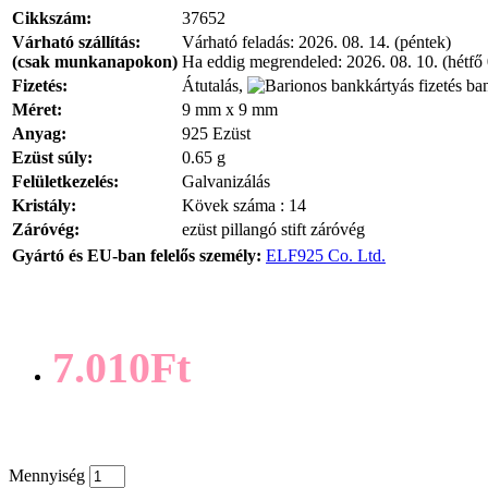
Cikkszám:
37652
Várható szállítás:
Várható feladás:
2026. 08. 14. (péntek)
(csak munkanapokon)
Ha eddig megrendeled:
2026. 08. 10. (hétfő
Fizetés:
Átutalás,
ban
Méret:
9 mm x 9 mm
Anyag:
925 Ezüst
Ezüst súly:
0.65 g
Felületkezelés:
Galvanizálás
Kristály:
Kövek száma : 14
Záróvég:
ezüst pillangó stift záróvég
Gyártó és EU-ban felelős személy:
ELF925 Co. Ltd.
7.010Ft
Mennyiség