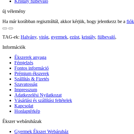
Kristály fülbevaló
új vélemény
Ha már korábban regisztráltál, akkor kérjük, hogy jelentkezz be a
fió
TAG-ek:
Halvány
,
virág
,
gyermek
,
ezüst
,
kristály
,
fülbevaló
,
Információk
Ékszerek anyaga
Fémjelzés
Fontos információ
Prémium ékszerek
Szállítás & Fizetés
Szavatosság
Impresszum
Adatkezelési Nyilatkozat
Vásárlási és szállítási feltételek
Kapcsolat
Honlaptérkép
Ékszer webáruházak
Gyermek Ékszer Webáruház