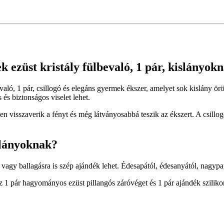
 ezüst kristály fülbevaló, 1 pár, kislányok
evaló, 1 pár, csillogó és elegáns gyermek ékszer, amelyet sok kislány 
és biztonságos viselet lehet.
en visszaverik a fényt és még látványosabbá teszik az ékszert. A csillo
slányoknak?
a vagy ballagásra is szép ajándék lehet. Édesapától, édesanyától, nag
1 pár hagyományos ezüst pillangós záróvéget és 1 pár ajándék sziliko