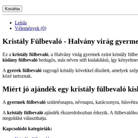
Kosárba
Leírás
Vélemények (0)
Kristály Fülbevaló - Halvány virág gyermek
Ez a
kristály fülbevaló
, a Halvány virág gyermek ezüst kristály fülb
kislány fülbevaló
bedugós, más néven stift kialakítású, így kényelmes 
A
gyerek fülbevaló
ragyogó kristály kövekkel díszített, amelyek szép
közé tartoznak.
Miért jó ajándék egy kristály fülbevaló ki
A
gyermek fülbevaló
születésnapra, névnapra, karácsonyra, húsvétr
A
kristály fülbevaló
ajándék ékszerdobozban érkezik. A fülbevalóhoz 
megoldást választhatja.
Kapcsolódó kategóriák: