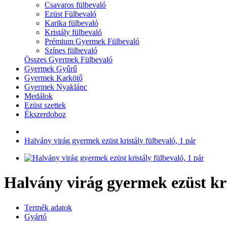
Csavaros fülbevaló
Ezüst Fülbevaló
Karika fülbevaló
Kristály fülbevaló
Prémium Gyermek Fülbevaló
Színes fülbevaló
Összes Gyermek Fülbevaló
Gyermek Gyűrű
Gyermek Karkötő
Gyermek Nyaklánc
Medálok
Ezüst szettek
Ékszerdoboz
Halvány virág gyermek ezüst kristály fülbevaló, 1 pár
Halvány virág gyermek ezüst kri
Termék adatok
Gyártó