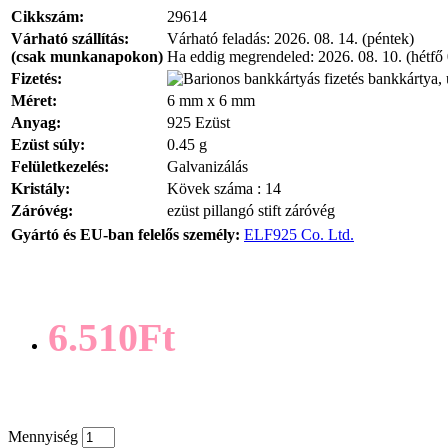
Cikkszám:
29614
Várható szállítás:
Várható feladás:
2026. 08. 14. (péntek)
(csak munkanapokon)
Ha eddig megrendeled:
2026. 08. 10. (hétfő
Fizetés:
bankkártya, 
Méret:
6 mm x 6 mm
Anyag:
925 Ezüst
Ezüst súly:
0.45 g
Felületkezelés:
Galvanizálás
Kristály:
Kövek száma : 14
Záróvég:
ezüst pillangó stift záróvég
Gyártó és EU-ban felelős személy:
ELF925 Co. Ltd.
6.510Ft
Mennyiség