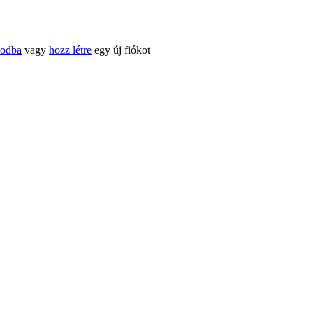
kodba
vagy
hozz létre
egy új fiókot