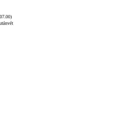
 07.00)
utánvét