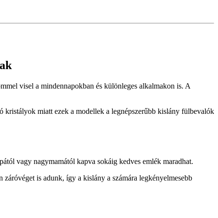
nak
örömmel visel a mindennapokban és különleges alkalmakon is. A
gó kristályok miatt ezek a modellek a legnépszerűbb kislány fülbevalók
ypapától vagy nagymamától kapva sokáig kedves emlék maradhat.
n záróvéget is adunk, így a kislány a számára legkényelmesebb