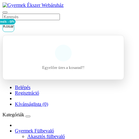
rmék - 0Ft
Kosár
Egyelőre üres a kosarad!!
Belépés
Regisztráció
Kívánságlista (0)
Kategóriák
Gyermek Fülbevaló
Akasztós fülbevaló