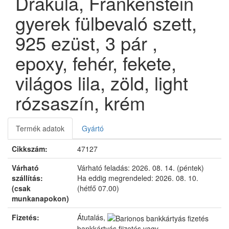
Drakula, Frankenstein
gyerek fülbevaló szett,
925 ezüst, 3 pár ,
epoxy, fehér, fekete,
világos lila, zöld, light
rózsaszín, krém
Termék adatok
Gyártó
Cikkszám:
47127
Várható
Várható feladás:
2026. 08. 14. (péntek)
szállítás:
Ha eddig megrendeled:
2026. 08. 10.
(csak
(hétfő 07.00)
munkanapokon)
Fizetés:
Átutalás,
bankkártyás fizetés vagy