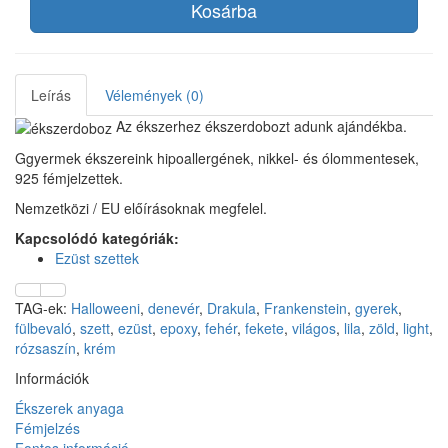
Kosárba
Leírás
Vélemények (0)
Az ékszerhez ékszerdobozt adunk ajándékba.
Ggyermek ékszereink hipoallergének, nikkel- és ólommentesek,
925 fémjelzettek.
Nemzetközi / EU előírásoknak megfelel.
Kapcsolódó kategóriák:
Ezüst szettek
TAG-ek:
Halloweeni
,
denevér
,
Drakula
,
Frankenstein
,
gyerek
,
fülbevaló
,
szett
,
ezüst
,
epoxy
,
fehér
,
fekete
,
világos
,
lila
,
zöld
,
light
,
rózsaszín
,
krém
Információk
Ékszerek anyaga
Fémjelzés
Fontos információ