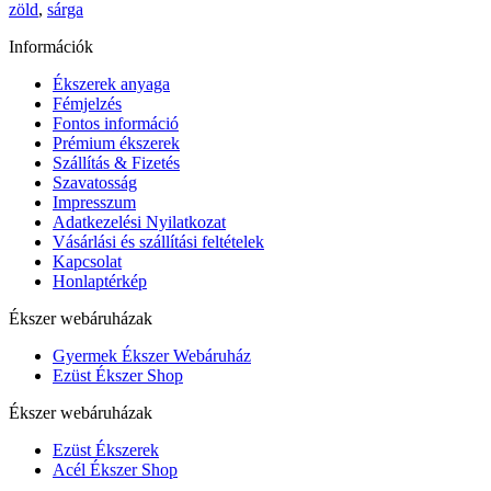
zöld
,
sárga
Információk
Ékszerek anyaga
Fémjelzés
Fontos információ
Prémium ékszerek
Szállítás & Fizetés
Szavatosság
Impresszum
Adatkezelési Nyilatkozat
Vásárlási és szállítási feltételek
Kapcsolat
Honlaptérkép
Ékszer webáruházak
Gyermek Ékszer Webáruház
Ezüst Ékszer Shop
Ékszer webáruházak
Ezüst Ékszerek
Acél Ékszer Shop