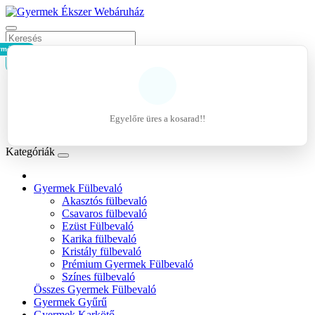
rmék - 0Ft
Kosár
Belépés
Regisztráció
Egyelőre üres a kosarad!!
Kívánságlista (0)
Kategóriák
Gyermek Fülbevaló
Akasztós fülbevaló
Csavaros fülbevaló
Ezüst Fülbevaló
Karika fülbevaló
Kristály fülbevaló
Prémium Gyermek Fülbevaló
Színes fülbevaló
Összes Gyermek Fülbevaló
Gyermek Gyűrű
Gyermek Karkötő