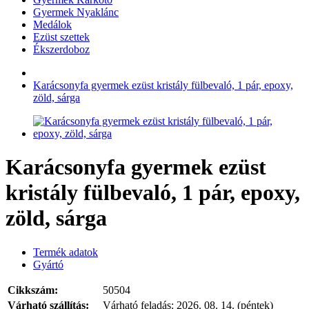
Gyermek Nyaklánc
Medálok
Ezüst szettek
Ékszerdoboz
Karácsonyfa gyermek ezüst kristály fülbevaló, 1 pár, epoxy,
zöld, sárga
Karácsonyfa gyermek ezüst
kristály fülbevaló, 1 pár, epoxy,
zöld, sárga
Termék adatok
Gyártó
Cikkszám:
50504
Várható szállítás:
Várható feladás:
2026. 08. 14. (péntek)