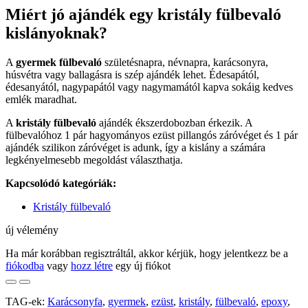
Miért jó ajándék egy kristály fülbevaló
kislányoknak?
A
gyermek fülbevaló
születésnapra, névnapra, karácsonyra,
húsvétra vagy ballagásra is szép ajándék lehet. Édesapától,
édesanyától, nagypapától vagy nagymamától kapva sokáig kedves
emlék maradhat.
A
kristály fülbevaló
ajándék ékszerdobozban érkezik. A
fülbevalóhoz 1 pár hagyományos ezüst pillangós záróvéget és 1 pár
ajándék szilikon záróvéget is adunk, így a kislány a számára
legkényelmesebb megoldást választhatja.
Kapcsolódó kategóriák:
Kristály fülbevaló
új vélemény
Ha már korábban regisztráltál, akkor kérjük, hogy jelentkezz be a
fiókodba
vagy
hozz létre
egy új fiókot
TAG-ek:
Karácsonyfa
,
gyermek
,
ezüst
,
kristály
,
fülbevaló
,
epoxy
,