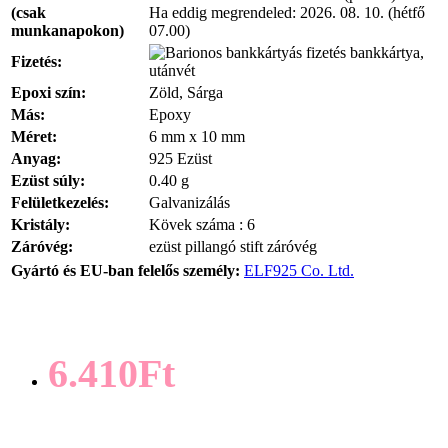
(csak
Ha eddig megrendeled:
2026. 08. 10. (hétfő
munkanapokon)
07.00)
bankkártya,
Fizetés:
utánvét
Epoxi szín:
Zöld, Sárga
Más:
Epoxy
Méret:
6 mm x 10 mm
Anyag:
925 Ezüst
Ezüst súly:
0.40 g
Felületkezelés:
Galvanizálás
Kristály:
Kövek száma : 6
Záróvég:
ezüst pillangó stift záróvég
Gyártó és EU-ban felelős személy:
ELF925 Co. Ltd.
6.410Ft