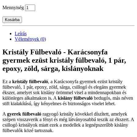
Mennyiség
Kosárba
Leírás
Vélemények (0)
Kristály Fülbevaló - Karácsonyfa
gyermek ezüst kristály fülbevaló, 1 pár,
epoxy, zöld, sárga, kislányoknak
Ez a
kristály fülbevaló
, a Karácsonyfa gyermek ezüst kristály
fülbevaló, 1 pár, epoxy, zöld, sárga, csillogó és elegáns gyermek
ékszer, amelyet sok kislány örömmel visel a mindennapokban és
különleges alkalmakon is. A
kislány fülbevaló
bedugós, más néven
stift kialakítású, így kényelmes és biztonságos viselet lehet.
A
gyerek fülbevaló
ragyogó kristály kövekkel díszített, amelyek
szépen visszaverik a fényt és még látványosabbá teszik az ékszert. A
csillogó kristályok miatt ezek a modellek a legnépszerűbb kislány
fülbevalók közé tartoznak.