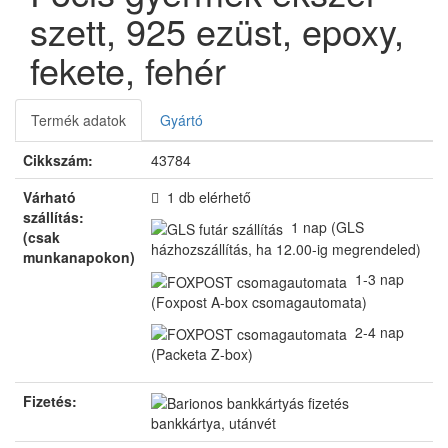
szett, 925 ezüst, epoxy,
fekete, fehér
Termék adatok
Gyártó
Cikkszám:
43784
Várható
1 db
elérhető
szállítás:
1 nap
(GLS
(csak
házhozszállítás, ha 12.00-ig megrendeled)
munkanapokon)
1-3 nap
(Foxpost A-box csomagautomata)
2-4 nap
(Packeta Z-box)
Fizetés:
bankkártya, utánvét