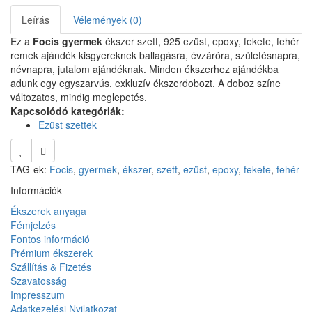
Leírás
Vélemények (0)
Ez a
Focis gyermek
ékszer szett, 925 ezüst, epoxy, fekete, fehér
remek ajándék kisgyereknek ballagásra, évzáróra, születésnapra,
névnapra, jutalom ajándéknak. Minden ékszerhez ajándékba
adunk egy egyszarvús, exkluzív ékszerdobozt. A doboz színe
változatos, mindig meglepetés.
Kapcsolódó kategóriák:
Ezüst szettek
TAG-ek:
Focis
,
gyermek
,
ékszer
,
szett
,
ezüst
,
epoxy
,
fekete
,
fehér
Információk
Ékszerek anyaga
Fémjelzés
Fontos információ
Prémium ékszerek
Szállítás & Fizetés
Szavatosság
Impresszum
Adatkezelési Nyilatkozat