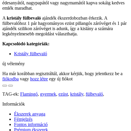
édesanyától, nagypapától vagy nagymamától kapva sokáig kedves
emlék maradhat.
A
kristály fülbevaló
ajándék ékszerdobozban érkezik. A
fülbevalóhoz 1 pár hagyományos ezüst pillangós záróvéget és 1 pár
ajándék szilikon záróvéget is adunk, így a kislány a számára
legkényelmesebb megoldást választhatja.
Kapcsolódó kategóriák:
Kristály fülbevaló
új vélemény
Ha már korábban regisztráltál, akkor kérjük, hogy jelentkezz be a
fiókodba
vagy
hozz létre
egy új fiókot
TAG-ek:
Flamingó
,
gyermek
,
ezüst
,
kristály
,
fülbevaló
,
Információk
Ékszerek anyaga
Fémjelzés
Fontos információ
Prémium ékszerek