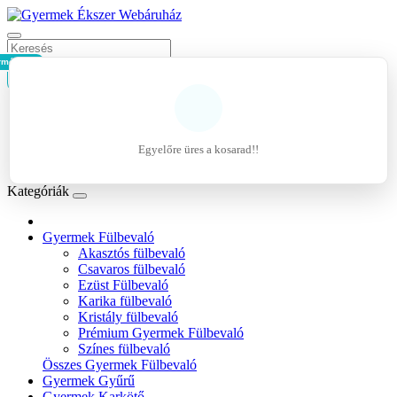
rmék - 0Ft
Kosár
Belépés
Regisztráció
Egyelőre üres a kosarad!!
Kívánságlista (0)
Kategóriák
Gyermek Fülbevaló
Akasztós fülbevaló
Csavaros fülbevaló
Ezüst Fülbevaló
Karika fülbevaló
Kristály fülbevaló
Prémium Gyermek Fülbevaló
Színes fülbevaló
Összes Gyermek Fülbevaló
Gyermek Gyűrű
Gyermek Karkötő