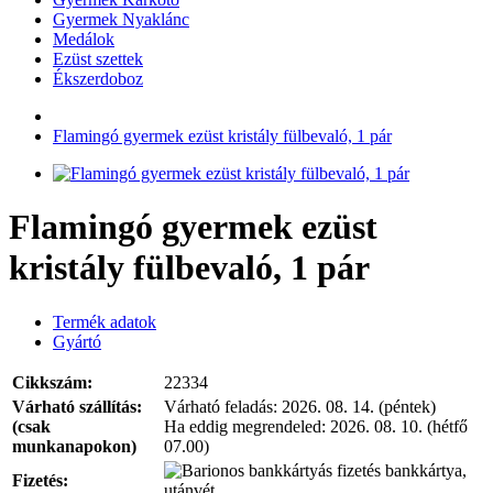
Gyermek Nyaklánc
Medálok
Ezüst szettek
Ékszerdoboz
Flamingó gyermek ezüst kristály fülbevaló, 1 pár
Flamingó gyermek ezüst
kristály fülbevaló, 1 pár
Termék adatok
Gyártó
Cikkszám:
22334
Várható szállítás:
Várható feladás:
2026. 08. 14. (péntek)
(csak
Ha eddig megrendeled:
2026. 08. 10. (hétfő
munkanapokon)
07.00)
bankkártya,
Fizetés:
utánvét