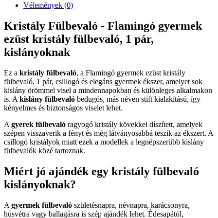
Vélemények (0)
Kristály Fülbevaló - Flamingó gyermek
ezüst kristály fülbevaló, 1 pár,
kislányoknak
Ez a
kristály fülbevaló
, a Flamingó gyermek ezüst kristály
fülbevaló, 1 pár, csillogó és elegáns gyermek ékszer, amelyet sok
kislány örömmel visel a mindennapokban és különleges alkalmakon
is. A
kislány fülbevaló
bedugós, más néven stift kialakítású, így
kényelmes és biztonságos viselet lehet.
A
gyerek fülbevaló
ragyogó kristály kövekkel díszített, amelyek
szépen visszaverik a fényt és még látványosabbá teszik az ékszert. A
csillogó kristályok miatt ezek a modellek a legnépszerűbb kislány
fülbevalók közé tartoznak.
Miért jó ajándék egy kristály fülbevaló
kislányoknak?
A
gyermek fülbevaló
születésnapra, névnapra, karácsonyra,
húsvétra vagy ballagásra is szép ajándék lehet. Édesapától,