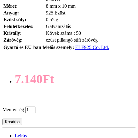
Méret:
8 mm x 10 mm
Anyag:
925 Ezüst
Ezüst súly:
0.55 g
Felületkezelés:
Galvanizálás
Kristály:
Kövek száma : 50
Záróvég:
ezüst pillangó stift záróvég
Gyártó és EU-ban felelős személy:
ELF925 Co. Ltd.
7.140Ft
Mennyiség
Kosárba
Leírás