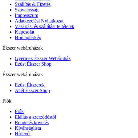
Szállítás & Fizetés
Szavatosság
Impresszum
Adatkezelési Nyilatkozat
Vásárlási és szállítási feltételek
Kapcsolat
Honlaptérkép
Ékszer webáruházak
Gyermek Ékszer Webáruház
Ezüst Ékszer Shop
Ékszer webáruházak
Ezüst Ékszerek
Acél Ékszer Shop
Fiók
Fiók
Elállás a szerződéstől
Rendelés követés
Kívánságlista
Hírlevél