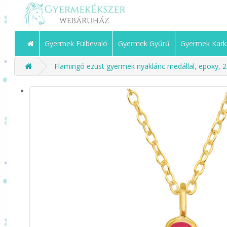
Gyermek Fülbevaló
Gyermek Gyűrű
Gyermek Kark
Flamingó ezüst gyermek nyaklánc medállal, epoxy, 