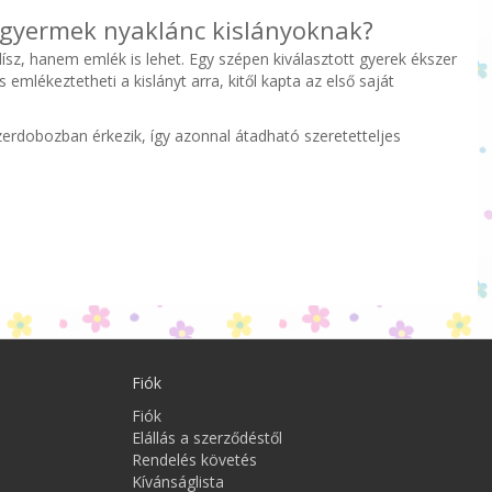
y gyermek nyaklánc kislányoknak?
sz, hanem emlék is lehet. Egy szépen kiválasztott gyerek ékszer
mlékeztetheti a kislányt arra, kitől kapta az első saját
erdobozban érkezik, így azonnal átadható szeretetteljes
Fiók
Fiók
Elállás a szerződéstől
Rendelés követés
Kívánságlista