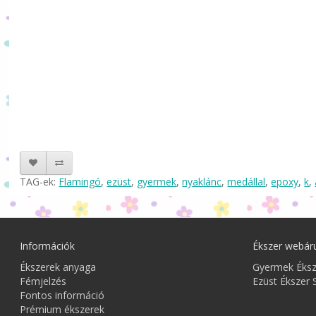
TAG-ek:
Flamingó
,
ezüst
,
gyermek
,
nyaklánc
,
medállal
,
epoxy
,
k
,
Információk
Ékszer webár
Ékszerek anyaga
Gyermek Éks
Fémjelzés
Ezüst Ékszer 
Fontos információ
Prémium ékszerek