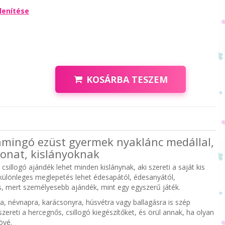
lenítése
KOSÁRBA TESZEM
amingó ezüst gyermek nyaklánc medállal,
vonat, kislányoknak
csillogó ajándék lehet minden kislánynak, aki szereti a saját kis
ülönleges meglepetés lehet édesapától, édesanyától,
, mert személyesebb ajándék, mint egy egyszerű játék.
a, névnapra, karácsonyra, húsvétra vagy ballagásra is szép
 szereti a hercegnős, csillogó kiegészítőket, és örül annak, ha olyan
övé.