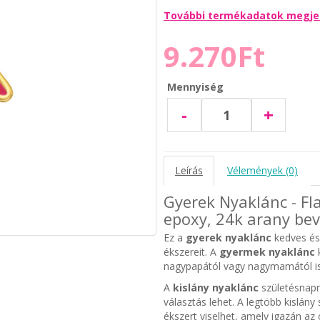
További termékadatok megje
9.270Ft
Mennyiség
-
+
Leírás
Vélemények (0)
Gyerek Nyaklánc - Fl
epoxy, 24k arany be
Ez a
gyerek nyaklánc
kedves és 
ékszereit. A
gyermek nyaklánc
k
nagypapától vagy nagymamától is
A
kislány nyaklánc
születésnapr
választás lehet. A legtöbb kislány
ékszert viselhet, amely igazán az 