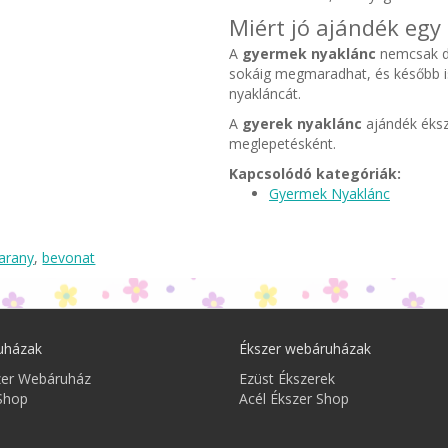
Miért jó ajándék eg
A
gyermek nyaklánc
nemcsak dí
sokáig megmaradhat, és később is e
nyakláncát.
A
gyerek nyaklánc
ajándék éksz
meglepetésként.
Kapcsolódó kategóriák:
Gyermek Nyaklánc
arany
,
bevonat
uházak
Ékszer webáruházak
zer Webáruház
Ezüst Ékszerek
Shop
Acél Ékszer Shop