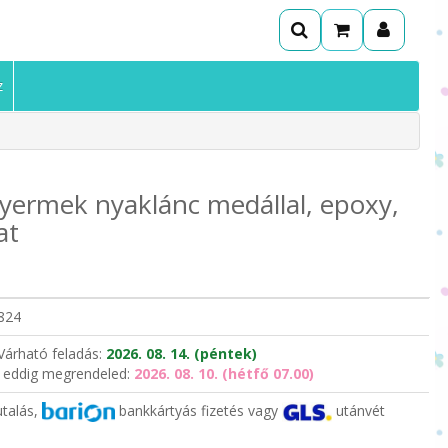
z
yermek nyaklánc medállal, epoxy,
at
824
Várható feladás:
2026. 08. 14. (péntek)
 eddig megrendeled:
2026. 08. 10. (hétfő 07.00)
utalás,
bankkártyás fizetés vagy
utánvét