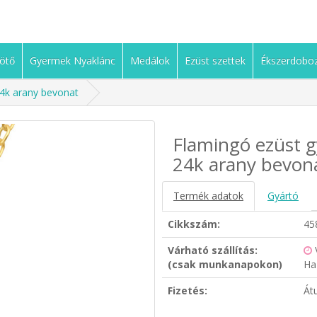
ötő
Gyermek Nyaklánc
Medálok
Ezüst szettek
Ékszerdobo
24k arany bevonat
Flamingó ezüst g
24k arany bevon
Termék adatok
Gyártó
Cikkszám:
45
Várható szállítás:
(csak munkanapokon)
Ha
Fizetés:
Át