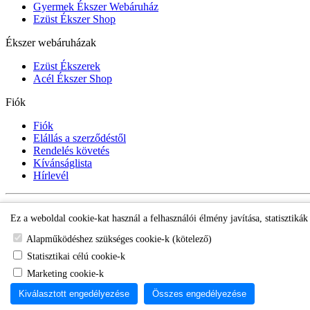
Gyermek Ékszer Webáruház
Ezüst Ékszer Shop
Ékszer webáruházak
Ezüst Ékszerek
Acél Ékszer Shop
Fiók
Fiók
Elállás a szerződéstől
Rendelés követés
Kívánságlista
Hírlevél
Gyermek Ékszer Shop
Ez a weboldal cookie-kat használ a felhasználói élmény javítása, statisztiká
Alapműködéshez szükséges cookie-k (kötelező)
Statisztikai célú cookie-k
Marketing cookie-k
Kiválasztott engedélyezése
Összes engedélyezése