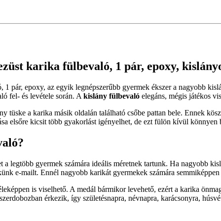
züst karika fülbevaló, 1 pár, epoxy, kislán
ló, 1 pár, epoxy, az egyik legnépszerűbb gyermek ékszer a nagyobb kisl
 fel- és levétele során. A
kislány fülbevaló
elegáns, mégis játékos vi
ny tüske a karika másik oldalán található csőbe pattan bele. Ennek kö
a elsőre kicsit több gyakorlást igényelhet, de ezt fülön kívül könnyen 
való?
t a legtöbb gyermek számára ideális méretnek tartunk. Ha nagyobb kislá
 nekünk e-mailt. Ennél nagyobb karikát gyermekek számára semmiképpen
féleképpen is viselhető. A medál bármikor levehető, ezért a karika önm
szerdobozban érkezik, így születésnapra, névnapra, karácsonyra, húsvét