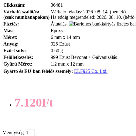
Cikkszám:
36481
Várható szállítás:
Várható feladás:
2026. 08. 14. (péntek)
(csak munkanapokon)
Ha eddig megrendeled:
2026. 08. 10. (hétfő
Fizetés:
Átutalás,
ban
Más:
Epoxy
Méret:
6 mm x 14 mm
Anyag:
925 Ezüst
Ezüst súly:
0.60 g
Felületkezelés:
999 Ezüst Bevonat + Galvanizálás
Gyűrű Méret:
1.2 mm x 12 mm
Gyártó és EU-ban felelős személy:
ELF925 Co. Ltd.
7.120Ft
Mennyiség