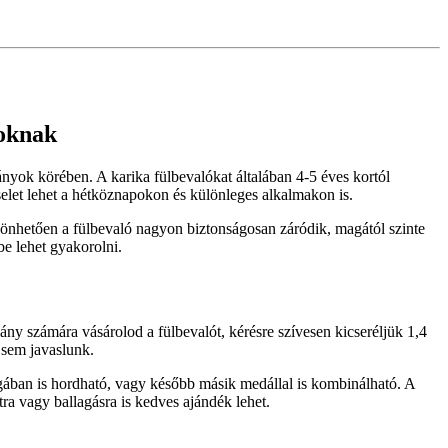
yoknak
ányok körében. A karika fülbevalókat általában 4-5 éves kortól
selet lehet a hétköznapokon és különleges alkalmakon is.
szönhetően a fülbevaló nagyon biztonságosan záródik, magától szinte
be lehet gyakorolni.
ny számára vásárolod a fülbevalót, kérésre szívesen kicseréljük 1,4
 sem javaslunk.
agában is hordható, vagy később másik medállal is kombinálható. A
ra vagy ballagásra is kedves ajándék lehet.