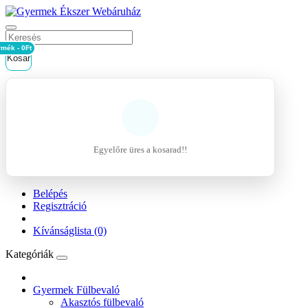
rmék - 0Ft
Kosár
Egyelőre üres a kosarad!!
Belépés
Regisztráció
Kívánságlista (0)
Kategóriák
Gyermek Fülbevaló
Akasztós fülbevaló