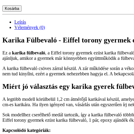
Kosárba
Leírás
Vélemények (0)
Karika Fülbevaló - Eiffel torony gyermek e
Ez a
karika fülbevaló
, a Eiffel torony gyermek ezüst karika fülbeva
ajánljuk, amikor a gyermek már könnyebben együttműködik a fülbevaló
A karika fülbevaló csöves zárral készül. A zár működése során a véko
nem tud kinyílni, ezért a gyermek nehezebben hagyja el. A bekapcsolás
Miért jó választás egy karika gyerek fülbe
A legtöbb modell körülbelül 1,2 cm átmérőjű karikával készül, amelye
cm-es karikára. Ha ilyen igényed van, vásárlás után egyszerűen írj
Sok modellhez cserélhető medál tartozik, így a karika fülbevaló több
Eiffel torony gyermek ezüst karika fülbevaló, 1 pár, epoxy ajándék ék
Kapcsolódó kategóriák: