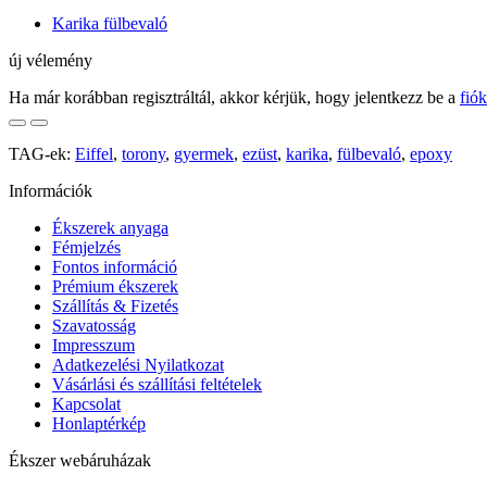
Karika fülbevaló
új vélemény
Ha már korábban regisztráltál, akkor kérjük, hogy jelentkezz be a
fió
TAG-ek:
Eiffel
,
torony
,
gyermek
,
ezüst
,
karika
,
fülbevaló
,
epoxy
Információk
Ékszerek anyaga
Fémjelzés
Fontos információ
Prémium ékszerek
Szállítás & Fizetés
Szavatosság
Impresszum
Adatkezelési Nyilatkozat
Vásárlási és szállítási feltételek
Kapcsolat
Honlaptérkép
Ékszer webáruházak