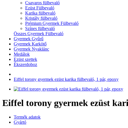
Csavaros fülbevaló
Ezüst Fülbevaló
Karika fülbevaló
Kristály fülbevaló
Prémium Gyermek Fülbevaló
Színes fülbevaló
Összes Gyermek Fülbevaló
Gyermek Gyűrű
Gyermek Karkötő
Gyermek Nyaklánc
Medálok
Ezüst szettek
Ékszerdoboz
Eiffel torony gyermek ezüst karika fülbevaló, 1 pár, epoxy
Eiffel torony gyermek ezüst kari
Termék adatok
Gyártó