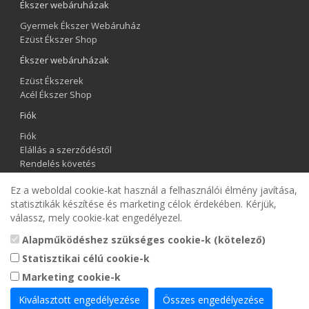
Ékszer webáruházak
Gyermek Ékszer Webáruház
Ezüst Ékszer Shop
Ékszer webáruházak
Ezüst Ékszerek
Acél Ékszer Shop
Fiók
Fiók
Elállás a szerződéstől
Rendelés követés
Kívánságlista
Ez a weboldal cookie-kat használ a felhasználói élmény javítása,
Hírlevél
statisztikák készítése és marketing célok érdekében. Kérjük,
válassz, mely cookie-kat engedélyezel.
Gyermek Ékszer Shop
Alapműködéshez szükséges cookie-k (kötelező)
Statisztikai célú cookie-k
Marketing cookie-k
Kiválasztott engedélyezése
Összes engedélyezése