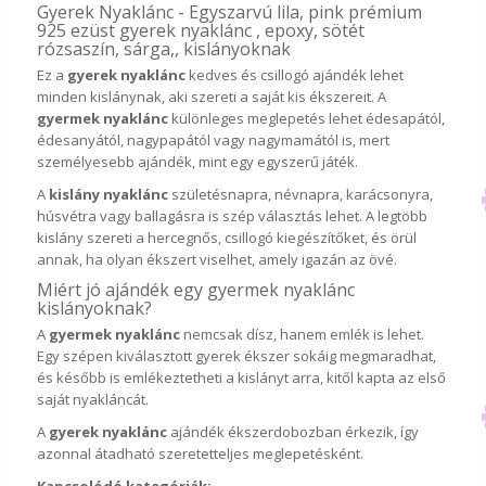
Gyerek Nyaklánc - Egyszarvú lila, pink prémium
925 ezüst gyerek nyaklánc , epoxy, sötét
rózsaszín, sárga,, kislányoknak
Ez a
gyerek nyaklánc
kedves és csillogó ajándék lehet
minden kislánynak, aki szereti a saját kis ékszereit. A
gyermek nyaklánc
különleges meglepetés lehet édesapától,
édesanyától, nagypapától vagy nagymamától is, mert
személyesebb ajándék, mint egy egyszerű játék.
A
kislány nyaklánc
születésnapra, névnapra, karácsonyra,
húsvétra vagy ballagásra is szép választás lehet. A legtöbb
kislány szereti a hercegnős, csillogó kiegészítőket, és örül
annak, ha olyan ékszert viselhet, amely igazán az övé.
Miért jó ajándék egy gyermek nyaklánc
kislányoknak?
A
gyermek nyaklánc
nemcsak dísz, hanem emlék is lehet.
Egy szépen kiválasztott gyerek ékszer sokáig megmaradhat,
és később is emlékeztetheti a kislányt arra, kitől kapta az első
saját nyakláncát.
A
gyerek nyaklánc
ajándék ékszerdobozban érkezik, így
azonnal átadható szeretetteljes meglepetésként.