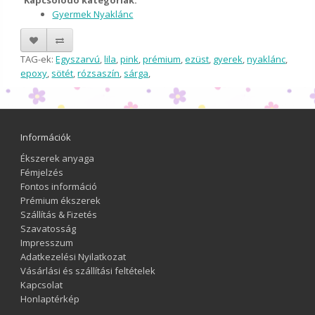
Kapcsolódó kategóriák:
Gyermek Nyaklánc
TAG-ek:
Egyszarvú
,
lila
,
pink
,
prémium
,
ezüst
,
gyerek
,
nyaklánc
,
epoxy
,
sötét
,
rózsaszín
,
sárga
,
Információk
Ékszerek anyaga
Fémjelzés
Fontos információ
Prémium ékszerek
Szállítás & Fizetés
Szavatosság
Impresszum
Adatkezelési Nyilatkozat
Vásárlási és szállítási feltételek
Kapcsolat
Honlaptérkép