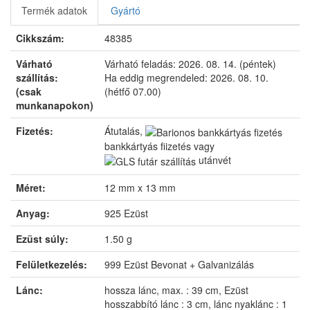
Termék adatok
Gyártó
Cikkszám:
48385
Várható
Várható feladás:
2026. 08. 14. (péntek)
szállítás:
Ha eddig megrendeled:
2026. 08. 10.
(csak
(hétfő 07.00)
munkanapokon)
Fizetés:
Átutalás,
bankkártyás fizetés vagy
utánvét
Méret:
12 mm x 13 mm
Anyag:
925 Ezüst
Ezüst súly:
1.50 g
Felületkezelés:
999 Ezüst Bevonat + Galvanizálás
Lánc:
hossza lánc, max. : 39 cm, Ezüst
hosszabbító lánc : 3 cm, lánc nyaklánc : 1