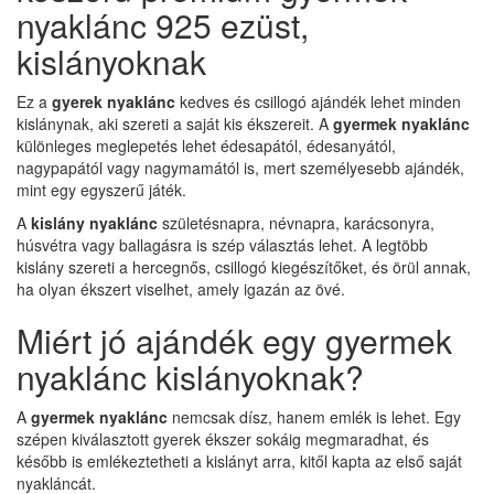
nyaklánc 925 ezüst,
kislányoknak
Ez a
gyerek nyaklánc
kedves és csillogó ajándék lehet minden
kislánynak, aki szereti a saját kis ékszereit. A
gyermek nyaklánc
különleges meglepetés lehet édesapától, édesanyától,
nagypapától vagy nagymamától is, mert személyesebb ajándék,
mint egy egyszerű játék.
A
kislány nyaklánc
születésnapra, névnapra, karácsonyra,
húsvétra vagy ballagásra is szép választás lehet. A legtöbb
kislány szereti a hercegnős, csillogó kiegészítőket, és örül annak,
ha olyan ékszert viselhet, amely igazán az övé.
Miért jó ajándék egy gyermek
nyaklánc kislányoknak?
A
gyermek nyaklánc
nemcsak dísz, hanem emlék is lehet. Egy
szépen kiválasztott gyerek ékszer sokáig megmaradhat, és
később is emlékeztetheti a kislányt arra, kitől kapta az első saját
nyakláncát.