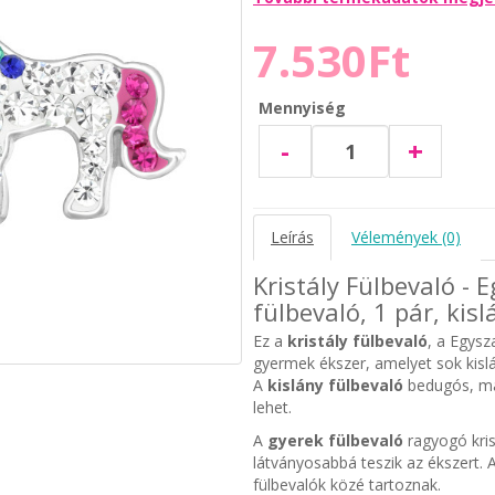
7.530Ft
Mennyiség
-
+
Leírás
Vélemények (0)
Kristály Fülbevaló - 
fülbevaló, 1 pár, kis
Ez a
kristály fülbevaló
, a Egysz
gyermek ékszer, amelyet sok kisl
A
kislány fülbevaló
bedugós, más
lehet.
A
gyerek fülbevaló
ragyogó kris
látványosabbá teszik az ékszert. A
fülbevalók közé tartoznak.