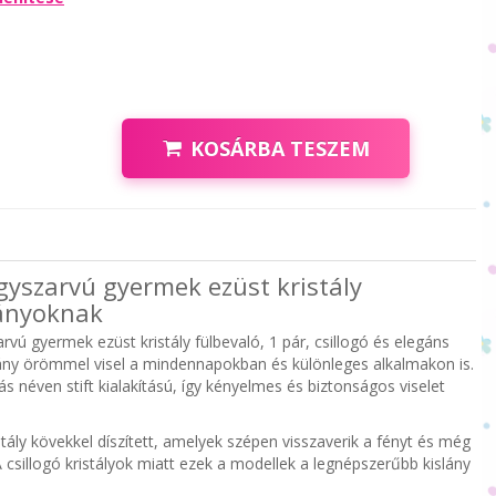
KOSÁRBA TESZEM
Egyszarvú gyermek ezüst kristály
lányoknak
arvú gyermek ezüst kristály fülbevaló, 1 pár, csillogó és elegáns
ány örömmel visel a mindennapokban és különleges alkalmakon is.
 néven stift kialakítású, így kényelmes és biztonságos viselet
tály kövekkel díszített, amelyek szépen visszaverik a fényt és még
 csillogó kristályok miatt ezek a modellek a legnépszerűbb kislány