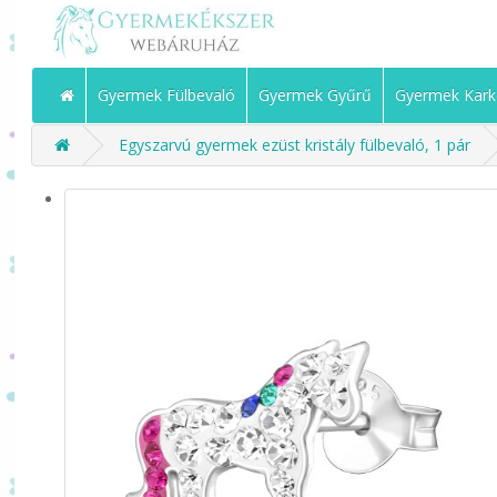
Gyermek Fülbevaló
Gyermek Gyűrű
Gyermek Kark
Egyszarvú gyermek ezüst kristály fülbevaló, 1 pár