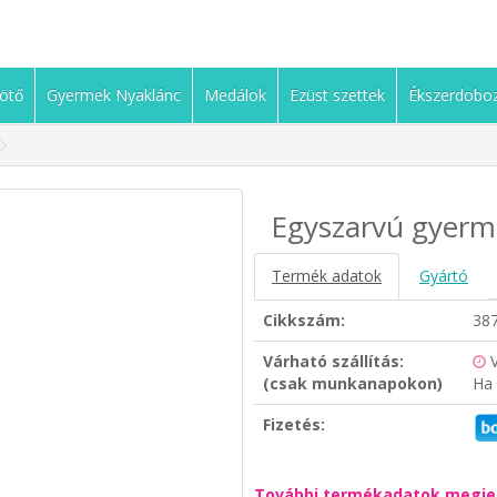
ötő
Gyermek Nyaklánc
Medálok
Ezüst szettek
Ékszerdobo
Egyszarvú gyermek
Termék adatok
Gyártó
Cikkszám:
38
Várható szállítás:
(csak munkanapokon)
Ha 
Fizetés:
További termékadatok megje