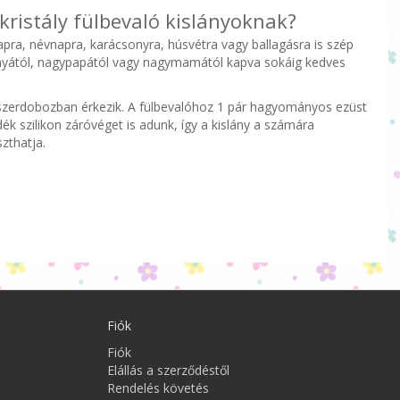
kristály fülbevaló kislányoknak?
pra, névnapra, karácsonyra, húsvétra vagy ballagásra is szép
anyától, nagypapától vagy nagymamától kapva sokáig kedves
zerdobozban érkezik. A fülbevalóhoz 1 pár hagyományos ezüst
ék szilikon záróvéget is adunk, így a kislány a számára
zthatja.
Fiók
Fiók
Elállás a szerződéstől
Rendelés követés