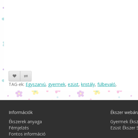
TAG-ek:
Egyszarvú
,
gyermek
,
ezüst
,
kristály
,
fülbevaló
,
Információk
Ékszer webár
Ékszerek anyaga
Gyermek Éks
Fémjelzés
Ezüst Ékszer 
Fontos információ