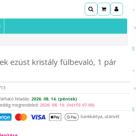
z
 ezüst kristály fülbevaló, 1 pár
713
Várható feladás:
2026. 08. 14. (péntek)
eddig megrendeled:
2026. 08. 10. (hétfő 07.00)
bankkártya, utánvét
lenítése