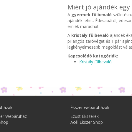
Miért jó ajándék egy 
A
gyermek fülbevaló
születésna
ajándék lehet. Édesapától, édes
emlék maradhat.
A
kristály fülbevaló
ajándék éks
pillangós záróvéget és 1 pár ajánd
legkényelmesebb megoldást válas
Kapcsolódó kategóriák:
Kristály fülbevaló
uházak
Ékszer webáruházak
zer Webáruház
Ezüst Ékszerek
Shop
Acél Ékszer Shop