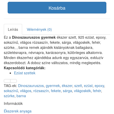
Kosárba
Leírás
Vélemények (0)
Ez a
Dinoszauruszos gyermek
ékszer szett, 925 ezüst, epoxy,
sokszínű, világos rózsaszín, fekete, sárga, világoskék, fehér,
szürke, , barna remek ajándék kislányoknak ballagásra,
születésnapra, névnapra, karácsonyra, különleges alkalomra.
Minden ékszerhez ajándékba adunk egy egyszarvús, exkluzív
ékszerdobozt. A doboz színe változatos, mindig meglepetés.
Kapcsolódó kategóriák:
Ezüst szettek
TAG-ek:
Dinoszauruszos
,
gyermek
,
ékszer
,
szett
,
ezüst
,
epoxy
,
sokszínű
,
világos
,
rózsaszín
,
fekete
,
sárga
,
világoskék
,
fehér
,
szürke
,
barna
Információk
Ékszerek anyaga