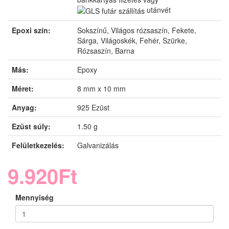
utánvét
Epoxi szín:
Sokszínű, Világos rózsaszín, Fekete,
Sárga, Világoskék, Fehér, Szürke,
Rózsaszín, Barna
Más:
Epoxy
Méret:
8 mm x 10 mm
Anyag:
925 Ezüst
Ezüst súly:
1.50 g
Felületkezelés:
Galvanizálás
9.920Ft
Mennyiség