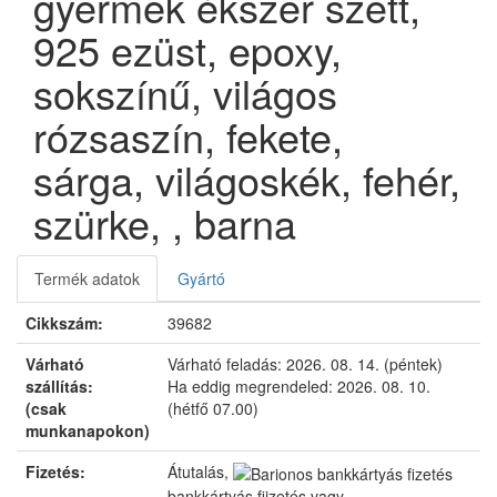
gyermek ékszer szett,
925 ezüst, epoxy,
sokszínű, világos
rózsaszín, fekete,
sárga, világoskék, fehér,
szürke, , barna
Termék adatok
Gyártó
Cikkszám:
39682
Várható
Várható feladás:
2026. 08. 14. (péntek)
szállítás:
Ha eddig megrendeled:
2026. 08. 10.
(csak
(hétfő 07.00)
munkanapokon)
Fizetés:
Átutalás,
bankkártyás fizetés vagy