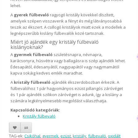
lehet.
A
gyerek fülbevaló
ragyogó kristály kövekkel díszített,
amelyek szépen visszaverik a fényt és még látványosabbá
teszik az ékszert. A csillogó kristályok miatt ezek a modellek a
legnépszerűbb kislány fülbevalók közé tartoznak.
Miért jó ajándék egy kristály fülbevaló
kislányoknak?
A
gyermek fülbevaló
születésnapra, névnapra,
karácsonyra, húsvétra vagy ballagásra is szép ajándék lehet.
Édesapától, édesanyától, nagypapától vagy nagymamától
kapva sokáig kedves emlék maradhat.
A
kristály fülbevaló
ajándék ékszerdobozban érkezik. A
fülbevalóhoz 1 pár hagyományos ezüst pillangós záróvéget
és 1 pár ajándék szilikon záróvéget is adunk, így a kislány a
számára legkényelmesebb megoldást választhatja.
Kapcsolódó kategóriák:
Kristály fülbevaló
TAG-ek:
Csikóhal
,
gyermek
,
ezüst
,
kristály
,
fülbevaló
,
oxidált