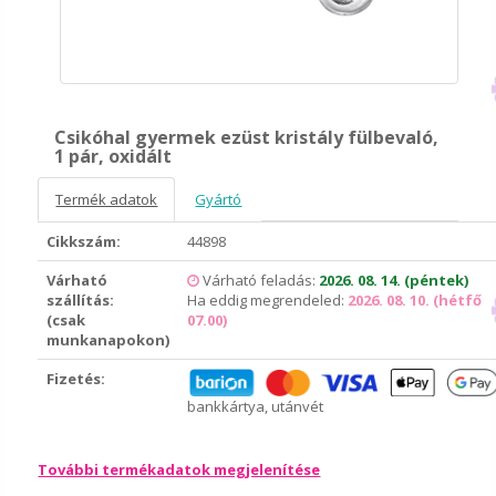
Csikóhal gyermek ezüst kristály fülbevaló,
1 pár, oxidált
Termék adatok
Gyártó
Cikkszám:
44898
Várható
Várható feladás:
2026. 08. 14. (péntek)
szállítás:
Ha eddig megrendeled:
2026. 08. 10. (hétfő
(csak
07.00)
munkanapokon)
Fizetés:
bankkártya, utánvét
További termékadatok megjelenítése