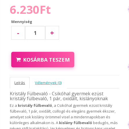
6.230Ft
Mennyiség
-
+
KOSÁRBA TESZEM
Leírás
Vélemények (0)
Kristály Fülbevaló - Csikóhal gyermek ezüst
kristály fülbevaló, 1 pár, oxidált, kislányoknak
Ez a
kristály fülbevaló
, a Csikóhal gyermek ezüst kristály
fülbevaló, 1 pár, oxidált, csillogó és elegáns gyermek ékszer,
amelyet sok kislány örömmel visel a mindennapokban és
különleges alkalmakon is. A
kislány fülbevaló
bedugós, más
néven stift kialakítású, így kényelmes és biztonságos viselet