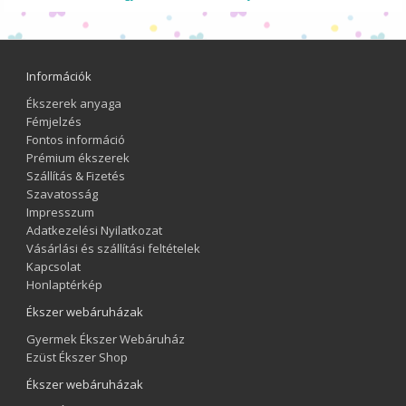
Információk
Ékszerek anyaga
Fémjelzés
Fontos információ
Prémium ékszerek
Szállítás & Fizetés
Szavatosság
Impresszum
Adatkezelési Nyilatkozat
Vásárlási és szállítási feltételek
Kapcsolat
Honlaptérkép
Ékszer webáruházak
Gyermek Ékszer Webáruház
Ezüst Ékszer Shop
Ékszer webáruházak