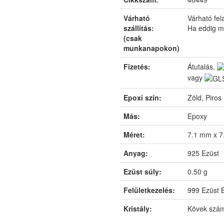
Várható
Várható fe
szállítás:
Ha eddig m
(csak
munkanapokon)
Fizetés:
Átutalás,
vagy
Epoxi szín:
Zöld, Piros
Más:
Epoxy
Méret:
7.1 mm x 
Anyag:
925 Ezüst
Ezüst súly:
0.50 g
Felületkezelés:
999 Ezüst 
Kristály:
Kövek szám