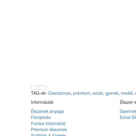
TAG-ek:
Cseresznye
,
prémium
,
ezüst
,
gyerek
,
medál
,
Információk
Ékszer 
Ékszerek anyaga
Gyermek
Fémjelzés
Ezüst É
Fontos információ
Prémium ékszerek
Szállítás & Fizetés