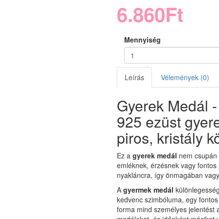
6.860Ft
Mennyiség
Leírás
Vélemények (0)
Gyerek Medál 
925 ezüst gyere
piros, kristály 
Ez a
gyerek medál
nem csupán e
emléknek, érzésnek vagy fontos 
nyakláncra, így önmagában vagy a
A
gyermek medál
különlegessége
kedvenc szimbóluma, egy fontos
forma mind személyes jelentést 
medálokat, és időnként másikat v