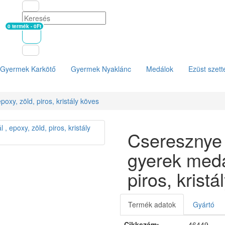
0 termék - 0Ft
Kosár
Gyermek Karkötő
Gyermek Nyaklánc
Medálok
Ezüst szett
xy, zöld, piros, kristály köves
Cseresznye
gyerek medál
piros, kristá
Termék adatok
Gyártó
Cikkszám:
46449