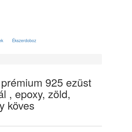
ek
Ékszerdoboz
 prémium 925 ezüst
 , epoxy, zöld,
ly köves