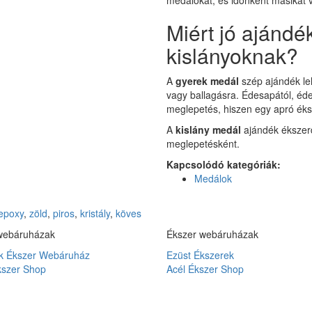
Miért jó ajánd
kislányoknak?
A
gyerek medál
szép ajándék le
vagy ballagásra. Édesapától, éd
meglepetés, hiszen egy apró éksz
A
kislány medál
ajándék ékszerd
meglepetésként.
Kapcsolódó kategóriák:
Medálok
epoxy
,
zöld
,
piros
,
kristály
,
köves
webáruházak
Ékszer webáruházak
 Ékszer Webáruház
Ezüst Ékszerek
kszer Shop
Acél Ékszer Shop