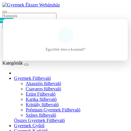
rmék - 0Ft
Kosár
Belépés
Regisztráció
Egyelőre üres a kosarad!!
Kívánságlista (0)
Kategóriák
Gyermek Fülbevaló
Akasztós fülbevaló
Csavaros fülbevaló
Ezüst Fülbevaló
Karika fülbevaló
Kristály fülbevaló
Prémium Gyermek Fülbevaló
Színes fülbevaló
Összes Gyermek Fülbevaló
Gyermek Gyűrű
Gyermek Karkötő