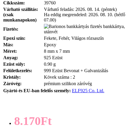
Cikkszám:
39760
Várható szállítás:
Várható feladás:
2026. 08. 14. (péntek)
(csak
Ha eddig megrendeled:
2026. 08. 10. (hétfő
munkanapokon)
07.00)
bankkártya,
Fizetés:
utánvét
Epoxi szín:
Fekete, Fehér, Világos rózsaszín
Más:
Epoxy
Méret:
8 mm x 7 mm
Anyag:
925 Ezüst
Ezüst súly:
0.90 g
Felületkezelés:
999 Ezüst Bevonat + Galvanizálás
Kristály:
Kövek száma : 2
Záróvég:
prémium szilikon záróvég
Gyártó és EU-ban felelős személy:
ELF925 Co. Ltd.
8.170Ft