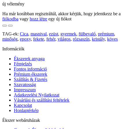
új vélemény
Ha már korábban regisztráltál, akkor kérjük, hogy jelentkezz be a
fiókodba
vagy
hozz létre
egy új fiókot
TAG-ek:
Cica
,
masnival
,
ezüst
,
gyermek
,
fülbevaló
,
prémium
,
minőség
,
epoxy
,
fekete
,
fehér
,
világos
,
rózsaszín
,
kristály
,
köves
Információk
Ékszerek anyaga
Fémjelzés
Fontos információ
Prémium ékszerek
Szállítás & Fizetés
Szavatosság
Impresszum
Adatkezelési Nyilatkozat
Vásárlási és szállítási feltételek
Kapcsolat
Honlaptérkép
Ékszer webáruházak