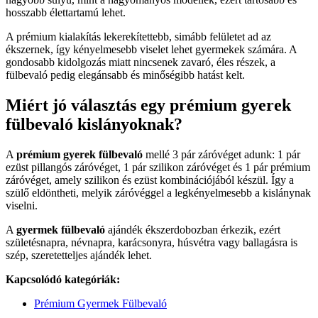
hosszabb élettartamú lehet.
A prémium kialakítás lekerekítettebb, simább felületet ad az
ékszernek, így kényelmesebb viselet lehet gyermekek számára. A
gondosabb kidolgozás miatt nincsenek zavaró, éles részek, a
fülbevaló pedig elegánsabb és minőségibb hatást kelt.
Miért jó választás egy prémium gyerek
fülbevaló kislányoknak?
A
prémium gyerek fülbevaló
mellé 3 pár záróvéget adunk: 1 pár
ezüst pillangós záróvéget, 1 pár szilikon záróvéget és 1 pár prémium
záróvéget, amely szilikon és ezüst kombinációjából készül. Így a
szülő eldöntheti, melyik záróvéggel a legkényelmesebb a kislánynak
viselni.
A
gyermek fülbevaló
ajándék ékszerdobozban érkezik, ezért
születésnapra, névnapra, karácsonyra, húsvétra vagy ballagásra is
szép, szeretetteljes ajándék lehet.
Kapcsolódó kategóriák:
Prémium Gyermek Fülbevaló