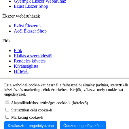
Gyermek Ékszer Webáruház
Ezüst Ékszer Shop
Ékszer webáruházak
Ezüst Ékszerek
Acél Ékszer Shop
Fiók
Fiók
Elállás a szerződéstől
Rendelés követés
Kívánságlista
Hírlevél
Ez a weboldal cookie-kat használ a felhasználói élmény javítása, statisztikák
Gyermek Ékszer Shop
készítése és marketing célok érdekében. Kérjük, válassz, mely cookie-kat
engedélyezel.
Alapműködéshez szükséges cookie-k (kötelező)
Statisztikai célú cookie-k
Marketing cookie-k
Kiválasztott engedélyezése
Összes engedélyezése