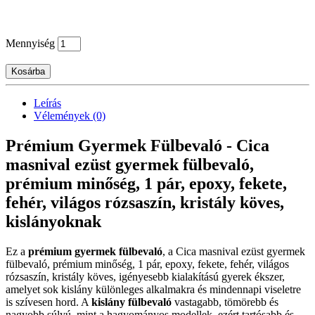
Mennyiség
Kosárba
Leírás
Vélemények (0)
Prémium Gyermek Fülbevaló - Cica
masnival ezüst gyermek fülbevaló,
prémium minőség, 1 pár, epoxy, fekete,
fehér, világos rózsaszín, kristály köves,
kislányoknak
Ez a
prémium gyermek fülbevaló
, a Cica masnival ezüst gyermek
fülbevaló, prémium minőség, 1 pár, epoxy, fekete, fehér, világos
rózsaszín, kristály köves, igényesebb kialakítású gyerek ékszer,
amelyet sok kislány különleges alkalmakra és mindennapi viseletre
is szívesen hord. A
kislány fülbevaló
vastagabb, tömörebb és
nagyobb súlyú, mint a hagyományos modellek, ezért tartósabb és