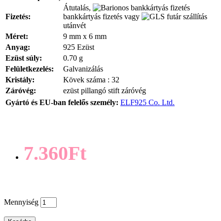
Átutalás,
Fizetés:
bankkártyás fizetés vagy
utánvét
Méret:
9 mm x 6 mm
Anyag:
925 Ezüst
Ezüst súly:
0.70 g
Felületkezelés:
Galvanizálás
Kristály:
Kövek száma : 32
Záróvég:
ezüst pillangó stift záróvég
Gyártó és EU-ban felelős személy:
ELF925 Co. Ltd.
7.360Ft
Mennyiség