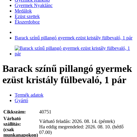
Gyermek Nyaklánc
Medálok
Ezüst szettek
Ékszerdoboz
Barack színű pillangó gyermek ezüst kristály fülbevaló, 1 pár
Barack színű pillangó gyermek
ezüst kristály fülbevaló, 1 pár
Termék adatok
Gyártó
Cikkszám:
40751
Várható
Várható feladás:
2026. 08. 14. (péntek)
szállítás:
Ha eddig megrendeled:
2026. 08. 10. (hétfő
(csak
07.00)
munkanapokon)