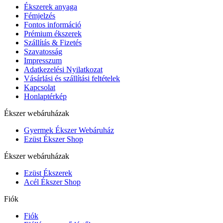
Ékszerek anyaga
Fémjelzés
Fontos információ
Prémium ékszerek
Szállítás & Fizetés
Szavatosság
Impresszum
Adatkezelési Nyilatkozat
Vásárlási és szállítási feltételek
Kapcsolat
Honlaptérkép
Ékszer webáruházak
Gyermek Ékszer Webáruház
Ezüst Ékszer Shop
Ékszer webáruházak
Ezüst Ékszerek
Acél Ékszer Shop
Fiók
Fiók