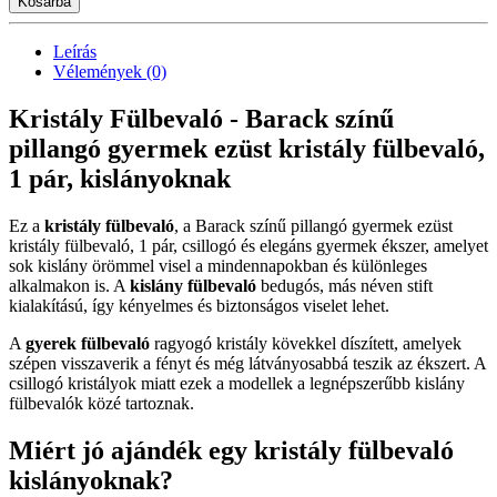
Kosárba
Leírás
Vélemények (0)
Kristály Fülbevaló - Barack színű
pillangó gyermek ezüst kristály fülbevaló,
1 pár, kislányoknak
Ez a
kristály fülbevaló
, a Barack színű pillangó gyermek ezüst
kristály fülbevaló, 1 pár, csillogó és elegáns gyermek ékszer, amelyet
sok kislány örömmel visel a mindennapokban és különleges
alkalmakon is. A
kislány fülbevaló
bedugós, más néven stift
kialakítású, így kényelmes és biztonságos viselet lehet.
A
gyerek fülbevaló
ragyogó kristály kövekkel díszített, amelyek
szépen visszaverik a fényt és még látványosabbá teszik az ékszert. A
csillogó kristályok miatt ezek a modellek a legnépszerűbb kislány
fülbevalók közé tartoznak.
Miért jó ajándék egy kristály fülbevaló
kislányoknak?