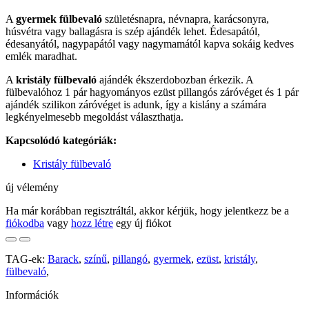
A
gyermek fülbevaló
születésnapra, névnapra, karácsonyra,
húsvétra vagy ballagásra is szép ajándék lehet. Édesapától,
édesanyától, nagypapától vagy nagymamától kapva sokáig kedves
emlék maradhat.
A
kristály fülbevaló
ajándék ékszerdobozban érkezik. A
fülbevalóhoz 1 pár hagyományos ezüst pillangós záróvéget és 1 pár
ajándék szilikon záróvéget is adunk, így a kislány a számára
legkényelmesebb megoldást választhatja.
Kapcsolódó kategóriák:
Kristály fülbevaló
új vélemény
Ha már korábban regisztráltál, akkor kérjük, hogy jelentkezz be a
fiókodba
vagy
hozz létre
egy új fiókot
TAG-ek:
Barack
,
színű
,
pillangó
,
gyermek
,
ezüst
,
kristály
,
fülbevaló
,
Információk