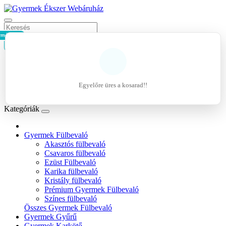
rmék - 0Ft
Kosár
Belépés
Regisztráció
Egyelőre üres a kosarad!!
Kívánságlista (0)
Kategóriák
Gyermek Fülbevaló
Akasztós fülbevaló
Csavaros fülbevaló
Ezüst Fülbevaló
Karika fülbevaló
Kristály fülbevaló
Prémium Gyermek Fülbevaló
Színes fülbevaló
Összes Gyermek Fülbevaló
Gyermek Gyűrű
Gyermek Karkötő