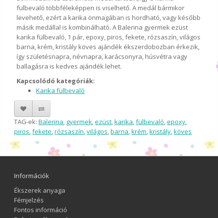
fülbevaló többféleképpen is viselhető. A medál bármikor
levehető, ezért a karika önmagában is hordható, vagy később
másik medállal is kombinálható. A Balerina gyermek ezüst
karika fülbevaló, 1 pár, epoxy, piros, fekete, rózsaszín, világos
barna, krém, kristály köves ajándék ékszerdobozban érkezik,
így születésnapra, névnapra, karácsonyra, húsvétra vagy
ballagásra is kedves ajándék lehet.
Kapcsolódó kategóriák:
Karika fülbevaló
TAG-ek:
Balerina
,
gyermek
,
ezüst
,
karika
,
fülbevaló
,
epoxy
,
piros
,
fekete
,
rózsaszín
,
világos
,
barna
,
krém
,
kristály
,
köves
Információk
Ékszerek anyaga
Fémjelzés
Fontos információ