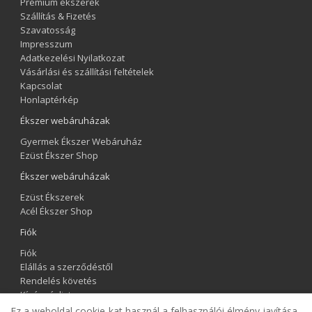
Prémium ékszerek
Szállítás & Fizetés
Szavatosság
Impresszum
Adatkezelési Nyilatkozat
Vásárlási és szállítási feltételek
Kapcsolat
Honlaptérkép
Ékszer webáruházak
Gyermek Ékszer Webáruház
Ezüst Ékszer Shop
Ékszer webáruházak
Ezüst Ékszerek
Acél Ékszer Shop
Fiók
Fiók
Elállás a szerződéstől
Rendelés követés
Kívánságlista
Hírlevél
Ez a weboldal cookie-kat használ a felhasználói élmény javítása,