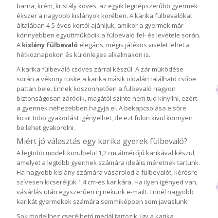
barna, krém, kristály köves, az egyik legnépszerűbb gyermek
ékszer a nagyobb kislányok körében. A karika fülbevalókat
általában 4-5 éves kortól ajánljuk, amikor a gyermek már
könnyebben együttműködik a fülbevaló fel- és levétele során.
A
kislány fülbevaló
elegáns, mégis játékos viselet lehet a
hétköznapokon és különleges alkalmakon is.
A karika fülbevaló csöves zárral készül. A zár működése
során a vékony tüske a karika másik oldalán található csőbe
pattan bele. Ennek köszönhetően a fülbevaló nagyon
biztonságosan záródik, magától szinte nem tud kinyílni, ezért
a gyermek nehezebben hagyja el. A bekapcsolása elsőre
kicsit több gyakorlást igényelhet, de ezt fülön kívül könnyen
be lehet gyakorolni.
Miért jó választás egy karika gyerek fülbevaló?
A legtöbb modell körülbelül 1,2 cm átmérőjű karikával készül,
amelyet a legtöbb gyermek számára ideális méretnek tartunk.
Ha nagyobb kislány számára vásárolod a fülbevalót, kérésre
szívesen kicseréljük 1,4 cm-es karikára. Ha ilyen igényed van,
vásárlás után egyszerűen írj nekünk e-mailt. Ennél nagyobb
karikát gyermekek számára semmiképpen sem javaslunk.
Sok modellhez cserélhető medál tartozik, így a karika