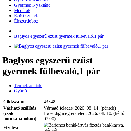
Gyermek Nyaklánc
Medálok
Ezüst szettek
Ékszerdoboz
Baglyos egyszerű ezüst gyermek fülbevaló,1 pár
Baglyos egyszerű ezüst
gyermek fülbevaló,1 pár
Termék adatok
Gyártó
Cikkszám:
43348
Várható szállítás:
Várható feladás:
2026. 08. 14. (péntek)
(csak
Ha eddig megrendeled:
2026. 08. 10. (hétfő
munkanapokon)
07.00)
bankkártya,
Fizetés:
utánvét