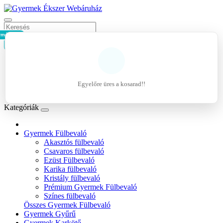
rmék - 0Ft
Kosár
Belépés
Regisztráció
Egyelőre üres a kosarad!!
Kívánságlista (0)
Kategóriák
Gyermek Fülbevaló
Akasztós fülbevaló
Csavaros fülbevaló
Ezüst Fülbevaló
Karika fülbevaló
Kristály fülbevaló
Prémium Gyermek Fülbevaló
Színes fülbevaló
Összes Gyermek Fülbevaló
Gyermek Gyűrű
Gyermek Karkötő