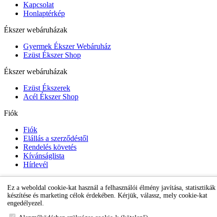
Kapcsolat
Honlaptérkép
Ékszer webáruházak
Gyermek Ékszer Webáruház
Ezüst Ékszer Shop
Ékszer webáruházak
Ezüst Ékszerek
Acél Ékszer Shop
Fiók
Fiók
Elállás a szerződéstől
Rendelés követés
Kívánságlista
Hírlevél
Ez a weboldal cookie-kat használ a felhasználói élmény javítása, statisztikák
Gyermek Ékszer Shop
készítése és marketing célok érdekében. Kérjük, válassz, mely cookie-kat
engedélyezel.