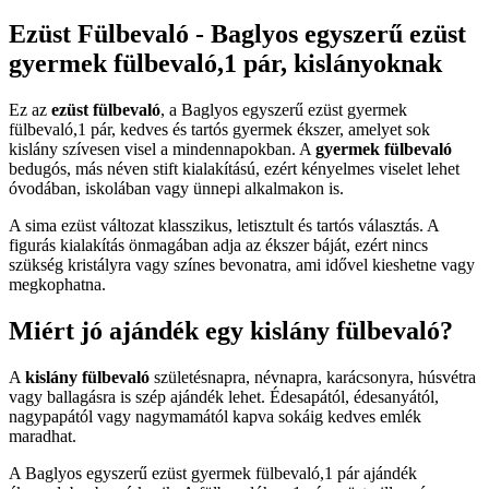
Ezüst Fülbevaló - Baglyos egyszerű ezüst
gyermek fülbevaló,1 pár, kislányoknak
Ez az
ezüst fülbevaló
, a Baglyos egyszerű ezüst gyermek
fülbevaló,1 pár, kedves és tartós gyermek ékszer, amelyet sok
kislány szívesen visel a mindennapokban. A
gyermek fülbevaló
bedugós, más néven stift kialakítású, ezért kényelmes viselet lehet
óvodában, iskolában vagy ünnepi alkalmakon is.
A sima ezüst változat klasszikus, letisztult és tartós választás. A
figurás kialakítás önmagában adja az ékszer báját, ezért nincs
szükség kristályra vagy színes bevonatra, ami idővel kieshetne vagy
megkophatna.
Miért jó ajándék egy kislány fülbevaló?
A
kislány fülbevaló
születésnapra, névnapra, karácsonyra, húsvétra
vagy ballagásra is szép ajándék lehet. Édesapától, édesanyától,
nagypapától vagy nagymamától kapva sokáig kedves emlék
maradhat.
A Baglyos egyszerű ezüst gyermek fülbevaló,1 pár ajándék