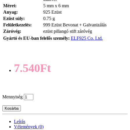
Méret:
5 mm x 6 mm
Anyag:
925 Ezüst
Ezüst súly:
0.75 g
Felületkezelés:
999 Ezüst Bevonat + Galvanizálás
Záróvég:
ezüst pillangó stift záróvég
Gyártó és EU-ban felelős személy:
ELF925 Co. Ltd.
7.540Ft
Mennyiség
Kosárba
Leírás
Vélemények (0)