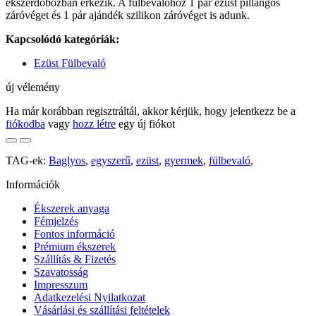
ékszerdobozban érkezik. A fülbevalóhoz 1 pár ezüst pillangós
záróvéget és 1 pár ajándék szilikon záróvéget is adunk.
Kapcsolódó kategóriák:
Ezüst Fülbevaló
új vélemény
Ha már korábban regisztráltál, akkor kérjük, hogy jelentkezz be a
fiókodba
vagy
hozz létre
egy új fiókot
TAG-ek:
Baglyos
,
egyszerű
,
ezüst
,
gyermek
,
fülbevaló
,
Információk
Ékszerek anyaga
Fémjelzés
Fontos információ
Prémium ékszerek
Szállítás & Fizetés
Szavatosság
Impresszum
Adatkezelési Nyilatkozat
Vásárlási és szállítási feltételek