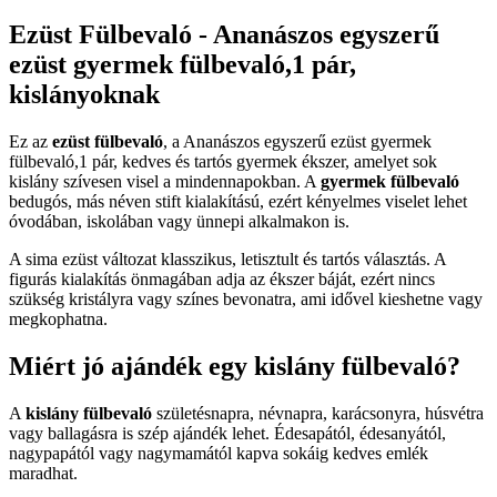
Ezüst Fülbevaló - Ananászos egyszerű
ezüst gyermek fülbevaló,1 pár,
kislányoknak
Ez az
ezüst fülbevaló
, a Ananászos egyszerű ezüst gyermek
fülbevaló,1 pár, kedves és tartós gyermek ékszer, amelyet sok
kislány szívesen visel a mindennapokban. A
gyermek fülbevaló
bedugós, más néven stift kialakítású, ezért kényelmes viselet lehet
óvodában, iskolában vagy ünnepi alkalmakon is.
A sima ezüst változat klasszikus, letisztult és tartós választás. A
figurás kialakítás önmagában adja az ékszer báját, ezért nincs
szükség kristályra vagy színes bevonatra, ami idővel kieshetne vagy
megkophatna.
Miért jó ajándék egy kislány fülbevaló?
A
kislány fülbevaló
születésnapra, névnapra, karácsonyra, húsvétra
vagy ballagásra is szép ajándék lehet. Édesapától, édesanyától,
nagypapától vagy nagymamától kapva sokáig kedves emlék
maradhat.