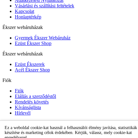
Adatkezelési Nyilatkozat
Vásárlási és szállítási feltételek
Kapcsolat
Honlaptérkép
Ékszer webáruházak
Gyermek Ékszer Webáruház
Ezüst Ékszer Shop
Ékszer webáruházak
Ezüst Ékszerek
Acél Ékszer Shop
Fiók
Fiók
Elállás a szerződéstől
Rendelés követés
Kívánságlista
Hírlevél
Ez a weboldal cookie-kat használ a felhasználói élmény javítása, statisztikák
Gyermek Ékszer Shop
készítése és marketing célok érdekében. Kérjük, válassz, mely cookie-kat
engedélyezel.