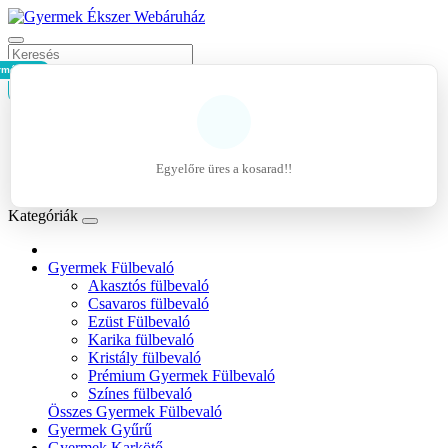
rmék - 0Ft
Kosár
Belépés
Regisztráció
Egyelőre üres a kosarad!!
Kívánságlista (0)
Kategóriák
Gyermek Fülbevaló
Akasztós fülbevaló
Csavaros fülbevaló
Ezüst Fülbevaló
Karika fülbevaló
Kristály fülbevaló
Prémium Gyermek Fülbevaló
Színes fülbevaló
Összes Gyermek Fülbevaló
Gyermek Gyűrű
Gyermek Karkötő