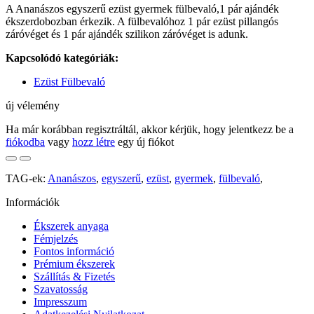
A Ananászos egyszerű ezüst gyermek fülbevaló,1 pár ajándék
ékszerdobozban érkezik. A fülbevalóhoz 1 pár ezüst pillangós
záróvéget és 1 pár ajándék szilikon záróvéget is adunk.
Kapcsolódó kategóriák:
Ezüst Fülbevaló
új vélemény
Ha már korábban regisztráltál, akkor kérjük, hogy jelentkezz be a
fiókodba
vagy
hozz létre
egy új fiókot
TAG-ek:
Ananászos
,
egyszerű
,
ezüst
,
gyermek
,
fülbevaló
,
Információk
Ékszerek anyaga
Fémjelzés
Fontos információ
Prémium ékszerek
Szállítás & Fizetés
Szavatosság
Impresszum