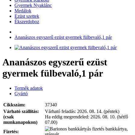
Gyermek Nyaklánc
Medálok
Ezüst szettek
Ékszerdoboz
Ananászos egyszerű ezüst gyermek fülbevaló,1 pár
Ananászos egyszerű ezüst
gyermek fülbevaló,1 pár
Termék adatok
Gyártó
Cikkszám:
37340
Várható szállítás:
Várható feladás:
2026. 08. 14. (péntek)
(csak
Ha eddig megrendeled:
2026. 08. 10. (hétfő
munkanapokon)
07.00)
bankkártya,
Fizetés:
utánvét