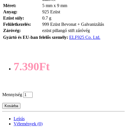
Méret:
5 mm x 9 mm
Anyag:
925 Ezüst
Ezüst súly:
0.7 g
Felületkezelés:
999 Ezüst Bevonat + Galvanizálás
Záróvég:
ezüst pillangó stift záróvég
Gyártó és EU-ban felelős személy:
ELF925 Co. Ltd.
7.390Ft
Mennyiség
Kosárba
Leírás
Vélemények (0)