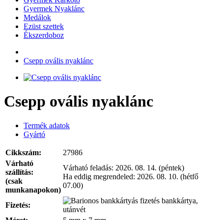
Gyermek Nyaklánc
Medálok
Ezüst szettek
Ékszerdoboz
Csepp ovális nyaklánc
Csepp ovális nyaklánc
Termék adatok
Gyártó
Cikkszám:
27986
Várható
Várható feladás:
2026. 08. 14. (péntek)
szállítás:
Ha eddig megrendeled:
2026. 08. 10. (hétfő
(csak
07.00)
munkanapokon)
bankkártya,
Fizetés:
utánvét