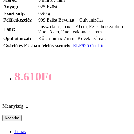
Méret:
5 mm x 7 mm
Anyag:
925 Ezüst
Ezüst súly:
0.90 g
Felületkezelés:
999 Ezüst Bevonat + Galvanizálás
hossza lánc, max. : 39 cm, Ezüst hosszabbító
Lánc:
lánc : 3 cm, lánc nyaklánc : 1 mm
Opál utánzat:
Kő : 5 mm x 7 mm | Kövek száma : 1
Gyártó és EU-ban felelős személy:
ELF925 Co. Ltd.
8.610Ft
Mennyiség
Kosárba
Leírás