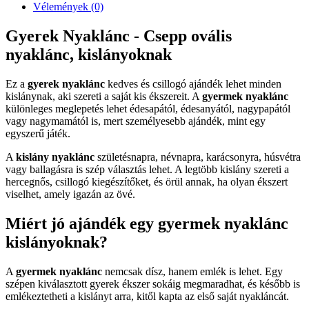
Vélemények (0)
Gyerek Nyaklánc - Csepp ovális
nyaklánc, kislányoknak
Ez a
gyerek nyaklánc
kedves és csillogó ajándék lehet minden
kislánynak, aki szereti a saját kis ékszereit. A
gyermek nyaklánc
különleges meglepetés lehet édesapától, édesanyától, nagypapától
vagy nagymamától is, mert személyesebb ajándék, mint egy
egyszerű játék.
A
kislány nyaklánc
születésnapra, névnapra, karácsonyra, húsvétra
vagy ballagásra is szép választás lehet. A legtöbb kislány szereti a
hercegnős, csillogó kiegészítőket, és örül annak, ha olyan ékszert
viselhet, amely igazán az övé.
Miért jó ajándék egy gyermek nyaklánc
kislányoknak?
A
gyermek nyaklánc
nemcsak dísz, hanem emlék is lehet. Egy
szépen kiválasztott gyerek ékszer sokáig megmaradhat, és később is
emlékeztetheti a kislányt arra, kitől kapta az első saját nyakláncát.