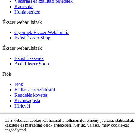
Vásárlási és szállítási feltételek
Kapcsolat
Honlaptérkép
Ékszer webáruházak
Gyermek Ékszer Webáruház
Ezüst Ékszer Shop
Ékszer webáruházak
Ezüst Ékszerek
Acél Ékszer Shop
Fiók
Fiók
Elállás a szerződéstől
Rendelés követés
Kívánságlista
Hírlevél
Ez a weboldal cookie-kat használ a felhasználói élmény javítása, statisztikák
Gyermek Ékszer Shop
készítése és marketing célok érdekében. Kérjük, válassz, mely cookie-kat
engedélyezel.