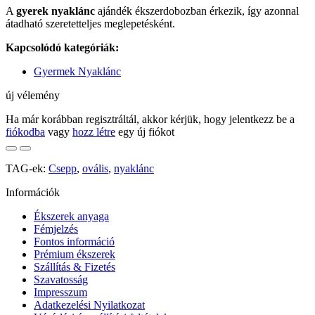
A
gyerek nyaklánc
ajándék ékszerdobozban érkezik, így azonnal
átadható szeretetteljes meglepetésként.
Kapcsolódó kategóriák:
Gyermek Nyaklánc
új vélemény
Ha már korábban regisztráltál, akkor kérjük, hogy jelentkezz be a
fiókodba
vagy
hozz létre
egy új fiókot
TAG-ek:
Csepp
,
ovális
,
nyaklánc
Információk
Ékszerek anyaga
Fémjelzés
Fontos információ
Prémium ékszerek
Szállítás & Fizetés
Szavatosság
Impresszum
Adatkezelési Nyilatkozat