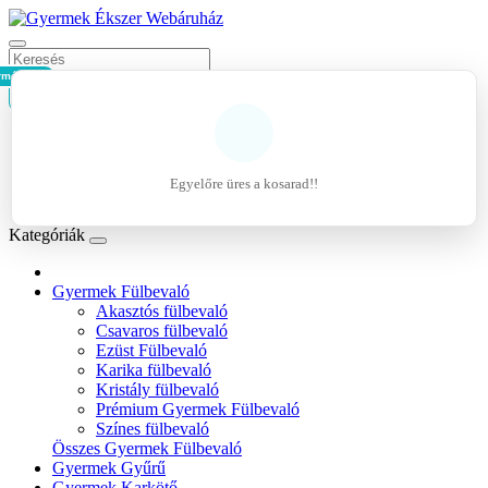
rmék - 0Ft
Kosár
Belépés
Regisztráció
Egyelőre üres a kosarad!!
Kívánságlista (0)
Kategóriák
Gyermek Fülbevaló
Akasztós fülbevaló
Csavaros fülbevaló
Ezüst Fülbevaló
Karika fülbevaló
Kristály fülbevaló
Prémium Gyermek Fülbevaló
Színes fülbevaló
Összes Gyermek Fülbevaló
Gyermek Gyűrű
Gyermek Karkötő