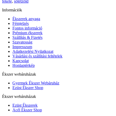
fekete
,
sötétzöld
Információk
Ékszerek anyaga
Fémjelzés
Fontos információ
Prémium ékszerek
Szállítás & Fizetés
Szavatosság
Impresszum
Adatkezelési Nyilatkozat
Vásárlási és szállítási feltételek
Kapcsolat
Honlaptérkép
Ékszer webáruházak
Gyermek Ékszer Webáruház
Ezüst Ékszer Shop
Ékszer webáruházak
Ezüst Ékszerek
Acél Ékszer Shop