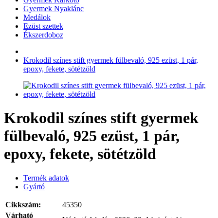
Gyermek Nyaklánc
Medálok
Ezüst szettek
Ékszerdoboz
Krokodil színes stift gyermek fülbevaló, 925 ezüst, 1 pár,
epoxy, fekete, sötétzöld
Krokodil színes stift gyermek
fülbevaló, 925 ezüst, 1 pár,
epoxy, fekete, sötétzöld
Termék adatok
Gyártó
Cikkszám:
45350
Várható