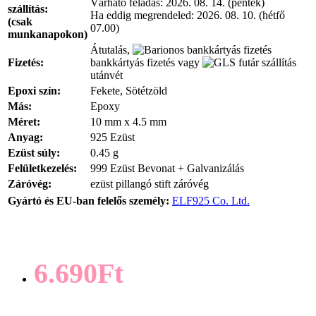
Várható feladás:
2026. 08. 14. (péntek)
szállítás:
Ha eddig megrendeled:
2026. 08. 10. (hétfő
(csak
07.00)
munkanapokon)
Átutalás,
Fizetés:
bankkártyás fizetés vagy
utánvét
Epoxi szín:
Fekete, Sötétzöld
Más:
Epoxy
Méret:
10 mm x 4.5 mm
Anyag:
925 Ezüst
Ezüst súly:
0.45 g
Felületkezelés:
999 Ezüst Bevonat + Galvanizálás
Záróvég:
ezüst pillangó stift záróvég
Gyártó és EU-ban felelős személy:
ELF925 Co. Ltd.
6.690Ft