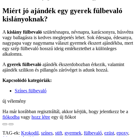
Miért jó ajándék egy gyerek fülbevaló
kislányoknak?
A
kislány fülbevaló
születésnapra, névnapra, karácsonyra, húsvétra
vagy ballagásra is kedves meglepetés lehet. Sok édesapa, édesanya,
nagypapa vagy nagymama választ gyermek ékszert ajándékba, mert
egy szép fülbevaló hosszú ideig emlékeztethet a különleges
alkalomra.
A
gyerek fülbevaló
ajándék ékszerdobozban érkezik, valamint
ajándék szilikon és pillangós záróvéget is adunk hozzá.
Kapcsolódó kategóriák:
Színes fülbevaló
új vélemény
Ha már korábban regisztráltál, akkor kérjük, hogy jelentkezz be a
fiókodba
vagy
hozz létre
egy új fiókot
TAG-ek:
Krokodil
,
színes
,
stift
,
gyermek
,
fülbevaló
,
ezüst
,
epoxy
,