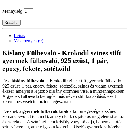
Mennyiség
Kosárba
Leírás
Vélemények (0)
Kislány Fülbevaló - Krokodil színes stift
gyermek fülbevaló, 925 ezüst, 1 pár,
epoxy, fekete, sötétzöld
Ez a
kislány fülbevaló
, a Krokodil színes stift gyermek fülbevaló,
925 ezüst, 1 pár, epoxy, fekete, sötétzöld, színes és vidám gyermek
ékszer, amelyet a legtöbb kislány örömmel visel a mindennapokban.
A
gyerek fülbevaló
bedugós, más néven stift kialakítású, ezért
kényelmes viseletet biztosít egész nap.
Ezeknek a
gyermek fülbevalóknak
a különlegessége a színes
zománcbevonat (enamel), amely élénk és játékos megjelenést ad az
ékszereknek. A színüket nem kristály vagy kő adja, hanem a tartós
színes bevonat, amely igazán kedvelt a kisebb gyermekek körében.