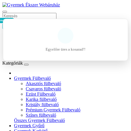
rmék - 0Ft
Kosár
Belépés
Regisztráció
Egyelőre üres a kosarad!!
Kívánságlista (0)
Kategóriák
Gyermek Fülbevaló
Akasztós fülbevaló
Csavaros fülbevaló
Ezüst Fülbevaló
Karika fülbevaló
Kristály fülbevaló
Prémium Gyermek Fülbevaló
Színes fülbevaló
Összes Gyermek Fülbevaló
Gyermek Gyűrű
Gyermek Karkötő